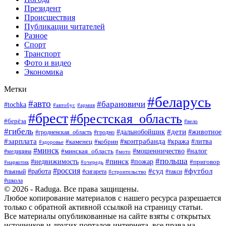
Президент
Происшествия
Публикации читателей
Разное
Спорт
Транспорт
Фото и видео
Экономика
Метки
#беларусь
#авто
#барановичи
#tochka
#армия
#автобус
#брест
#брестская_область
#берёза
#вело
#гибель
#дети
#животное
#дальнобойщик
#гродно
#гродненская_область
#зарплата
#контрабанда
#кража
#литва
#каменец
#кобрин
#здоровье
#минск
#мошенничество
#минская_область
#налог
#медицина
#мото
#польша
#пинск
#недвижимость
#пожар
#приговор
#наркотик
#очередь
#россия
#суд
#футбол
#работа
#пьяный
#сигарета
#строительство
#такси
#школа
© 2026 - Raduga. Все права защищены.
Любое копирование материалов с нашего ресурса разрешается
только с обратной активной ссылкой на страницу статьи.
Все материалы опубликованные на сайте взяты с открытых
источников и других порталов интернета, все права на