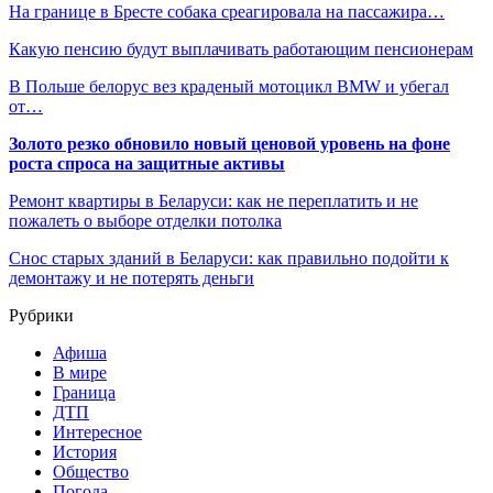
На границе в Бресте собака среагировала на пассажира…
Какую пенсию будут выплачивать работающим пенсионерам
В Польше белорус вез краденый мотоцикл BMW и убегал
от…
Золото резко обновило новый ценовой уровень на фоне
роста спроса на защитные активы
Ремонт квартиры в Беларуси: как не переплатить и не
пожалеть о выборе отделки потолка
Снос старых зданий в Беларуси: как правильно подойти к
демонтажу и не потерять деньги
Рубрики
Афиша
В мире
Граница
ДТП
Интересное
История
Общество
Погода