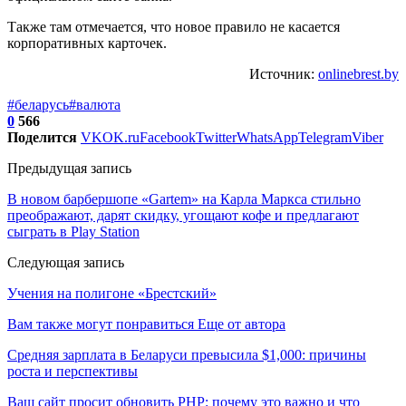
Также там отмечается, что новое правило не касается
корпоративных карточек.
Источник:
onlinebrest.by
#беларусь
#валюта
0
566
Поделится
VK
OK.ru
Facebook
Twitter
WhatsApp
Telegram
Viber
Предыдущая запись
В новом барбершопе «Gartem» на Карла Маркса стильно
преображают, дарят скидку, угощают кофе и предлагают
сыграть в Play Station
Следующая запись
Учения на полигоне «Брестский»
Вам также могут понравиться
Еще от автора
Средняя зарплата в Беларуси превысила $1,000: причины
роста и перспективы
Ваш сайт просит обновить PHP: почему это важно и что