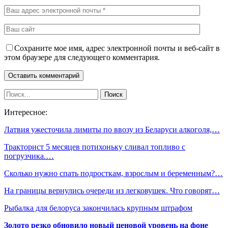
Сохраните мое имя, адрес электронной почты и веб-сайт в
этом браузере для следующего комментария.
Интересное:
Латвия ужесточила лимиты по ввозу из Беларуси алкоголя,…
Тракторист 5 месяцев потихоньку сливал топливо с
погрузчика.…
Сколько нужно спать подросткам, взрослым и беременным?…
На границы вернулись очереди из легковушек. Что говорят…
Рыбалка для белоруса закончилась крупным штрафом
Золото резко обновило новый ценовой уровень на фоне