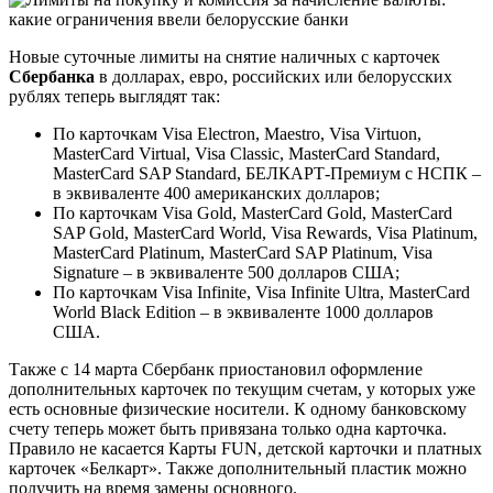
Новые суточные лимиты на снятие наличных с карточек
Сбербанка
в долларах, евро, российских или белорусских
рублях теперь выглядят так:
По карточкам Visa Electron, Maestro, Visa Virtuon,
MasterCard Virtual, Visa Classic, MasterCard Standard,
MasterCard SAP Standard, БЕЛКАРТ-Премиум с НСПК –
в эквиваленте 400 американских долларов;
По карточкам Visa Gold, MasterCard Gold, MasterCard
SAP Gold, MasterCard World, Visa Rewards, Visa Platinum,
MasterCard Platinum, MasterCard SAP Platinum, Visa
Signature – в эквиваленте 500 долларов США;
По карточкам Visa Infinite, Visa Infinite Ultra, MasterCard
World Black Edition – в эквиваленте 1000 долларов
США.
Также с 14 марта Сбербанк приостановил оформление
дополнительных карточек по текущим счетам, у которых уже
есть основные физические носители. К одному банковскому
счету теперь может быть привязана только одна карточка.
Правило не касается Карты FUN, детской карточки и платных
карточек «Белкарт». Также дополнительный пластик можно
получить на время замены основного.