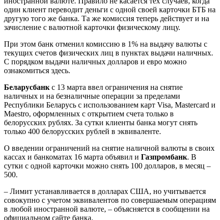
иностранной валюте. Правило не касается тех случаев, когда
один клиент переводит деньги с одной своей карточки БТБ на
другую того же банка. Та же комиссия теперь действует и на
зачисление с валютной карточки физическому лицу.
При этом банк отменил комиссию в 1% на выдачу валюты с
текущих счетов физических лиц в пунктах выдачи наличных.
С порядком выдачи наличных долларов и евро можно
ознакомиться здесь.
Беларусбанк
с 13 марта ввел ограничения на снятие
наличных и на безналичные операции за пределами
Республики Беларусь с использованием карт Visa, Mastercard и
Maestro, оформленных с открытием счета только в
белорусских рублях. За сутки клиенты банка могут снять
только 400 белорусских рублей в эквиваленте.
О введении ограничений на снятие наличной валюты в своих
кассах и банкоматах 16 марта объявил и
Газпромбанк
. В
сутки с одной карточки можно снять 100 долларов, в месяц –
500.
– Лимит устанавливается в долларах США, но учитывается
совокупно с учетом эквивалентов по совершаемым операциям
в любой иностранной валюте, – объясняется в сообщении на
официальном сайте банка.