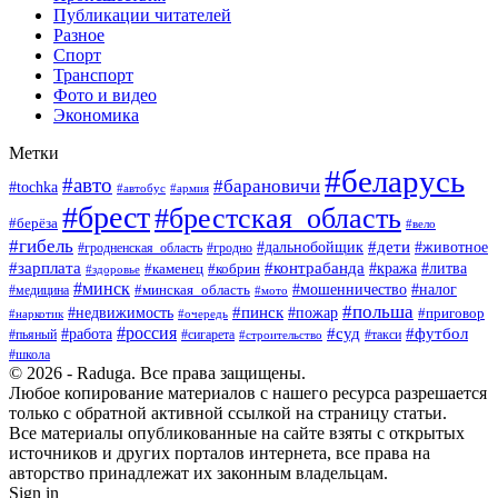
Публикации читателей
Разное
Спорт
Транспорт
Фото и видео
Экономика
Метки
#беларусь
#авто
#барановичи
#tochka
#армия
#автобус
#брест
#брестская_область
#берёза
#вело
#гибель
#дети
#животное
#дальнобойщик
#гродно
#гродненская_область
#зарплата
#контрабанда
#кража
#литва
#каменец
#кобрин
#здоровье
#минск
#мошенничество
#минская_область
#налог
#медицина
#мото
#польша
#пинск
#недвижимость
#пожар
#приговор
#наркотик
#очередь
#россия
#суд
#футбол
#работа
#пьяный
#сигарета
#строительство
#такси
#школа
© 2026 - Raduga. Все права защищены.
Любое копирование материалов с нашего ресурса разрешается
только с обратной активной ссылкой на страницу статьи.
Все материалы опубликованные на сайте взяты с открытых
источников и других порталов интернета, все права на
авторство принадлежат их законным владельцам.
Sign in