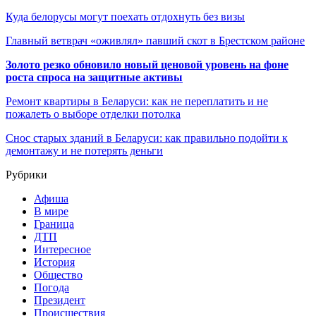
Куда белорусы могут поехать отдохнуть без визы
Главный ветврач «оживлял» павший скот в Брестском районе
Золото резко обновило новый ценовой уровень на фоне
роста спроса на защитные активы
Ремонт квартиры в Беларуси: как не переплатить и не
пожалеть о выборе отделки потолка
Снос старых зданий в Беларуси: как правильно подойти к
демонтажу и не потерять деньги
Рубрики
Афиша
В мире
Граница
ДТП
Интересное
История
Общество
Погода
Президент
Происшествия