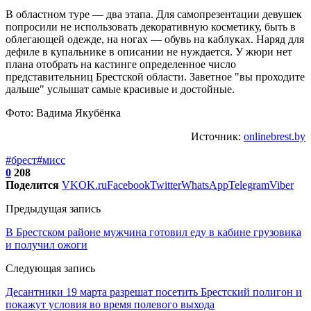
В областном туре — два этапа. Для самопрезентации девушек
попросили не использовать декоративную косметику, быть в
облегающей одежде, на ногах — обувь на каблуках. Наряд для
дефиле в купальнике в описании не нуждается. У жюри нет
плана отобрать на кастинге определенное число
представительниц Брестской области. Заветное "вы проходите
дальше" услышат самые красивые и достойные.
Фото: Вадима Якубёнка
Источник:
onlinebrest.by
#брест
#мисс
0
208
Поделится
VK
OK.ru
Facebook
Twitter
WhatsApp
Telegram
Viber
Предыдущая запись
В Брестском районе мужчина готовил еду в кабине грузовика
и получил ожоги
Следующая запись
Десантники 19 марта разрешат посетить Брестский полигон и
покажут условия во время полевого выхода