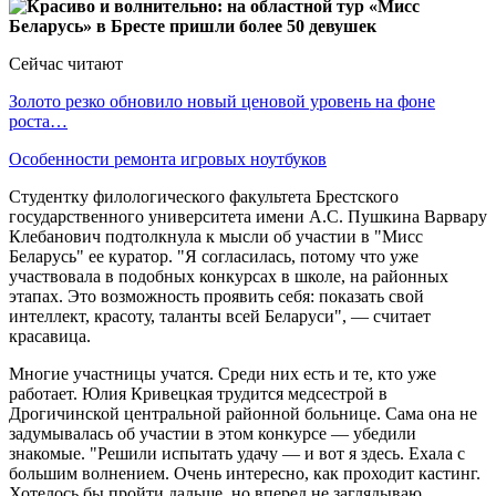
Сейчас читают
Золото резко обновило новый ценовой уровень на фоне
роста…
Особенности ремонта игровых ноутбуков
Студентку филологического факультета Брестского
государственного университета имени А.С. Пушкина Варвару
Клебанович подтолкнула к мысли об участии в "Мисс
Беларусь" ее куратор. "Я согласилась, потому что уже
участвовала в подобных конкурсах в школе, на районных
этапах. Это возможность проявить себя: показать свой
интеллект, красоту, таланты всей Беларуси", — считает
красавица.
Многие участницы учатся. Среди них есть и те, кто уже
работает. Юлия Кривецкая трудится медсестрой в
Дрогичинской центральной районной больнице. Сама она не
задумывалась об участии в этом конкурсе — убедили
знакомые. "Решили испытать удачу — и вот я здесь. Ехала с
большим волнением. Очень интересно, как проходит кастинг.
Хотелось бы пройти дальше, но вперед не заглядываю.