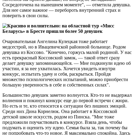
Сосредоточена на нынешнем моменте", — отметила девушка.
Для нее самое важное — перебороть внутренний страх и
поверить в свои силы.
Очаровательная Ангелина Кулецкая тоже работает
медсестрой, но в Ивацевичской районной больнице. Родом
девушка из Коссово. "Конечно, горжусь малой родиной. У нас
есть прекрасный Коссовский замок, — такой ответ сразу
делает девушку запоминающейся. — Мне подкинули идею об
участии, я за нее ухватилась. Хочется увидеть изнутри
конкурс, испытать удачу и себя, раскрыться. Пройдя
множество психологических испытаний, можно приобрести
большую уверенность в себе и собственных силах".
Большинство девушек заметно волнуется. Кто-то не выдержал
волнения и покинул конкурс еще до первой встречи с жюри.
Но есть и те, кто относится к ситуации без лишних эмоций.
Среди них Дина Корнелюк. Она работает в Коссовской
детской школе искусств, родом из Пинска. "Мне тоже
предложили поучаствовать в конкурсе. Взяла день, чтобы
подумать и оценить эту идею. Семья была за, так почему бы
не попробовать что-то новое. Я максимально спокойна. Здесь