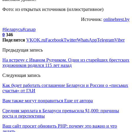
Фото: из открытых источников (иллюстративное)
Источник:
onlinebrest.by
#беларусь
#сахар
0
346
Поделится
VK
OK.ru
Facebook
Twitter
WhatsApp
Telegram
Viber
Предыдущая запись
На встречу с Иваном Рудчиком. Один из старейших брестских
художников родился 115 лет назад
Следующая запись
Как будет работать соглашение Беларуси и России о «письмах
счастья» от ГАИ
Вам также могут понравиться
Еще от автора
Средняя зарплата в Беларуси превысила $1,000: причины
роста и перспективы
Ваш сайт просит обновить PHP: почему это важно и что
делать