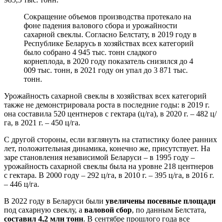
Сокращение объемов производства протекало на
фоне падения валового сбора и урожайности
сахарной свеклы. Согласно Белстату, в 2019 году в
Республике Беларусь в хозяйствах всех категорий
было собрано 4 945 тыс. тонн сладкого
корнеплода, в 2020 году показатель снизился до 4
009 тыс. тонн, в 2021 году он упал до 3 871 тыс.
тонн.
Урожайность сахарной свеклы в хозяйствах всех категорий
также не демонстрировала роста в последние годы: в 2019 г.
она составила 520 центнеров с гектара (ц/га), в 2020 г. – 482 ц/
га, в 2021 г. – 450 ц/га.
С другой стороны, если взглянуть на статистику более ранних
лет, положительная динамика, конечно же, присутствует. На
заре становления независимой Беларуси – в 1995 году –
урожайность сахарной свеклы была на уровне 218 центнеров
с гектара. В 2000 году – 292 ц/га, в 2010 г. – 395 ц/га, в 2016 г.
– 446 ц/га.
В 2022 году в Беларуси были
увеличены посевные площади
под сахарную свеклу, а
валовой сбор
, по данным Белстата,
составил 4,2 млн тонн
. В сентябре прошлого года все