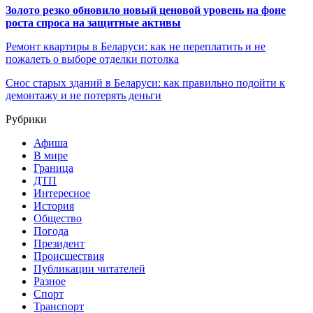
Золото резко обновило новый ценовой уровень на фоне
роста спроса на защитные активы
Ремонт квартиры в Беларуси: как не переплатить и не
пожалеть о выборе отделки потолка
Снос старых зданий в Беларуси: как правильно подойти к
демонтажу и не потерять деньги
Рубрики
Афиша
В мире
Граница
ДТП
Интересное
История
Общество
Погода
Президент
Происшествия
Публикации читателей
Разное
Спорт
Транспорт