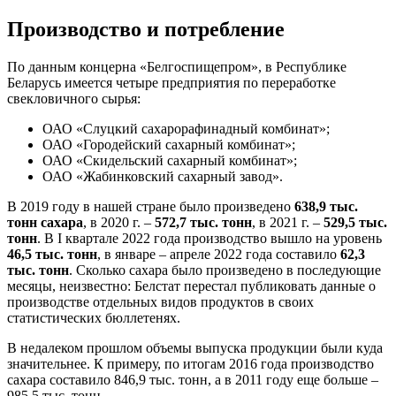
Производство и потребление
По данным концерна «Белгоспищепром», в Республике
Беларусь имеется четыре предприятия по переработке
свекловичного сырья:
ОАО «Слуцкий сахарорафинадный комбинат»;
ОАО «Городейский сахарный комбинат»;
ОАО «Скидельский сахарный комбинат»;
ОАО «Жабинковский сахарный завод».
В 2019 году в нашей стране было произведено
638,9 тыс.
тонн сахара
, в 2020 г. –
572,7 тыс. тонн
, в 2021 г. –
529,5 тыс.
тонн
. В I квартале 2022 года производство вышло на уровень
46,5 тыс. тонн
, в январе – апреле 2022 года составило
6
2,3
тыс. тонн
. Сколько сахара было произведено в последующие
месяцы, неизвестно: Белстат перестал публиковать данные о
производстве отдельных видов продуктов в своих
статистических бюллетенях.
В недалеком прошлом объемы выпуска продукции были куда
значительнее. К примеру, по итогам 2016 года производство
сахара составило 846,9 тыс. тонн, а в 2011 году еще больше –
985,5 тыс. тонн.