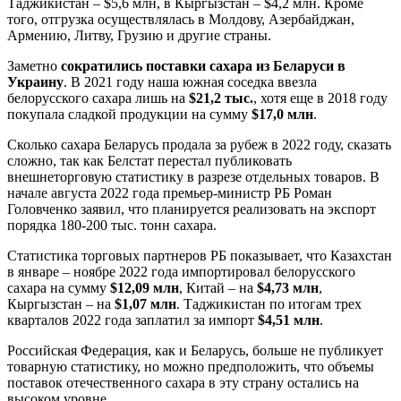
Таджикистан – $5,6 млн, в Кыргызстан – $4,2 млн. Кроме
того, отгрузка осуществлялась в Молдову, Азербайджан,
Армению, Литву, Грузию и другие страны.
Заметно
сократились поставки сахара из Беларуси в
Украину
. В 2021 году наша южная соседка ввезла
белорусского сахара лишь на
$21,2 тыс.
, хотя еще в 2018 году
покупала сладкой продукции на сумму
$17,0 млн
.
Сколько сахара Беларусь продала за рубеж в 2022 году, сказать
сложно, так как Белстат перестал публиковать
внешнеторговую статистику в разрезе отдельных товаров. В
начале августа 2022 года премьер-министр РБ Роман
Головченко заявил, что планируется реализовать на экспорт
порядка 180-200 тыс. тонн сахара.
Статистика торговых партнеров РБ показывает, что Казахстан
в январе – ноябре 2022 года импортировал белорусского
сахара на сумму
$12,09 млн
, Китай – на
$4,73 млн
,
Кыргызстан – на
$1,07 млн
. Таджикистан по итогам трех
кварталов 2022 года заплатил за импорт
$4,51 млн
.
Российская Федерация, как и Беларусь, больше не публикует
товарную статистику, но можно предположить, что объемы
поставок отечественного сахара в эту страну остались на
высоком уровне.