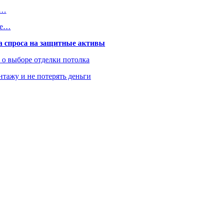
з…
ые…
та спроса на защитные активы
ь о выборе отделки потолка
нтажу и не потерять деньги