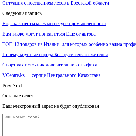
Ситуация с посещением лесов в Брестской области
Следующая запись
Вода как неотъемлемый ресурс промышленности
Вам также могут понравиться
Еще от автора
ТОП-12 товаров из Италии, для которых особенно важна профе
Почему крупные города Беларуси теряют жителей
Спорт как источник доверительного трафика
VCentre.kz — сердце Центрального Казахстана
Prev
Next
Оставьте ответ
Ваш электронный адрес не будет опубликован.