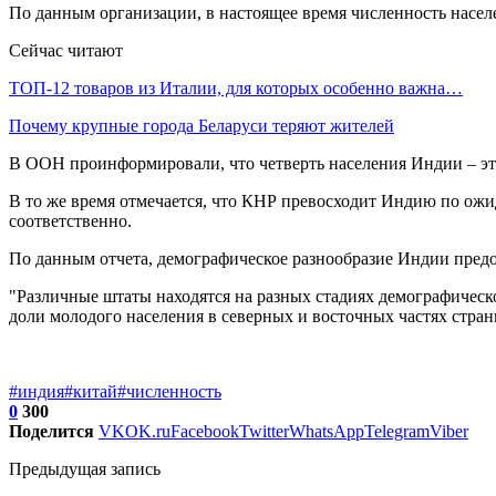
По данным организации, в настоящее время численность населе
Сейчас читают
ТОП-12 товаров из Италии, для которых особенно важна…
Почему крупные города Беларуси теряют жителей
В ООН проинформировали, что четверть населения Индии – это во
В то же время отмечается, что КНР превосходит Индию по ожид
соответственно.
По данным отчета, демографическое разнообразие Индии пред
"Различные штаты находятся на разных стадиях демографическо
доли молодого населения в северных и восточных частях стра
#индия
#китай
#численность
0
300
Поделится
VK
OK.ru
Facebook
Twitter
WhatsApp
Telegram
Viber
Предыдущая запись