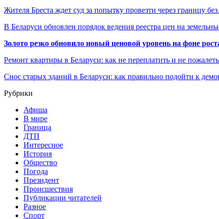
Жителя Бреста ждет суд за попытку провезти через границу бе
В Беларуси обновлен порядок ведения реестра цен на земельн
Золото резко обновило новый ценовой уровень на фоне рос
Ремонт квартиры в Беларуси: как не переплатить и не пожалет
Снос старых зданий в Беларуси: как правильно подойти к демо
Рубрики
Афиша
В мире
Граница
ДТП
Интересное
История
Общество
Погода
Президент
Происшествия
Публикации читателей
Разное
Спорт