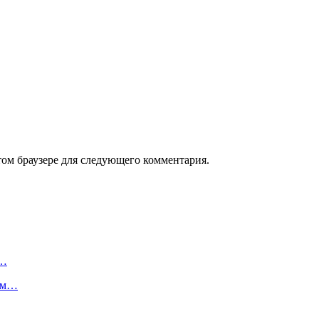
том браузере для следующего комментария.
о…
ным…