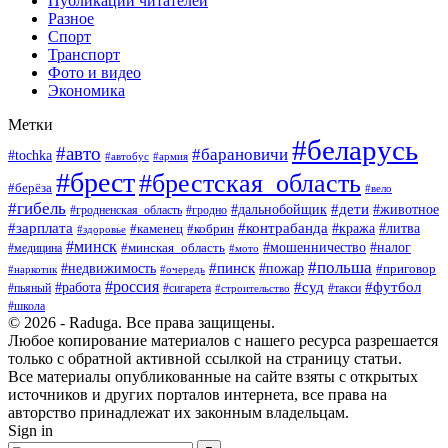
Публикации читателей
Разное
Спорт
Транспорт
Фото и видео
Экономика
Метки
#беларусь
#авто
#барановичи
#tochka
#армия
#автобус
#брест
#брестская_область
#берёза
#вело
#гибель
#дети
#животное
#дальнобойщик
#гродно
#гродненская_область
#зарплата
#контрабанда
#кража
#литва
#каменец
#кобрин
#здоровье
#минск
#мошенничество
#минская_область
#налог
#медицина
#мото
#польша
#пинск
#недвижимость
#пожар
#приговор
#наркотик
#очередь
#россия
#суд
#футбол
#работа
#пьяный
#сигарета
#строительство
#такси
#школа
© 2026 - Raduga. Все права защищены.
Любое копирование материалов с нашего ресурса разрешается
только с обратной активной ссылкой на страницу статьи.
Все материалы опубликованные на сайте взяты с открытых
источников и других порталов интернета, все права на
авторство принадлежат их законным владельцам.
Sign in