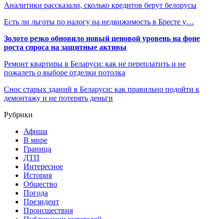
Аналитики рассказали, сколько кредитов берут белорусы
Есть ли льготы по налогу на недвижимость в Бресте у…
Золото резко обновило новый ценовой уровень на фоне
роста спроса на защитные активы
Ремонт квартиры в Беларуси: как не переплатить и не
пожалеть о выборе отделки потолка
Снос старых зданий в Беларуси: как правильно подойти к
демонтажу и не потерять деньги
Рубрики
Афиша
В мире
Граница
ДТП
Интересное
История
Общество
Погода
Президент
Происшествия