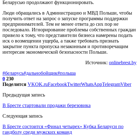
Беларусью продолжают функционировать.
Люди обращались в Администрацию и МВД Польши, чтобы
получить ответ на запрос о запуске программы поддержки
предпринимателей. Тем не менее ответа до сих пор не
последовало. Игнорирование проблемы собственных граждан
привело к тому, что представители бизнеса намерены подать
иск о возмещении ущерба, а также требовать признать
закрытие пункта пропуска незаконным и противоречащим
интересам экономической безопасности Польши.
Источник:
onlinebrest.by
#беларусь
#дальнобойщик
#польша
0
230
Поделится
VK
OK.ru
Facebook
Twitter
WhatsApp
Telegram
Viber
Предыдущая запись
В Бресте стартовали продажи березовика
Следующая запись
В Бресте состоится «Финал четырех» Кубка Беларуси по
гандболу среди мужских команд