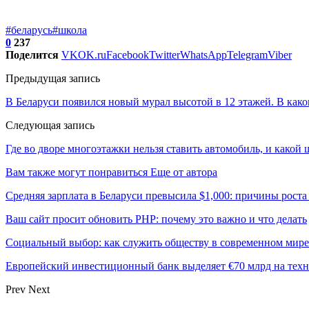
#беларусь
#школа
0
237
Поделится
VK
OK.ru
Facebook
Twitter
WhatsApp
Telegram
Viber
Предыдущая запись
В Беларуси появился новый мурал высотой в 12 этажей. В како
Следующая запись
Где во дворе многоэтажки нельзя ставить автомобиль, и какой 
Вам также могут понравиться
Еще от автора
Средняя зарплата в Беларуси превысила $1,000: причины роста
Ваш сайт просит обновить PHP: почему это важно и что делать
Социальный выбор: как служить обществу в современном мире
Европейский инвестиционный банк выделяет €70 млрд на техн
Prev
Next