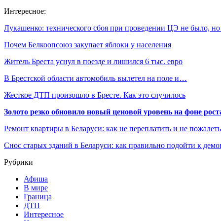
Интересное:
Лукашенко: технического сбоя при проведении ЦЭ не было, н
Почем Белкоопсоюз закупает яблоки у населения
Житель Бреста уснул в поезде и лишился 6 тыс. евро
В Брестской области автомобиль вылетел на поле и…
Жесткое ДТП произошло в Бресте. Как это случилось
Золото резко обновило новый ценовой уровень на фоне рос
Ремонт квартиры в Беларуси: как не переплатить и не пожалет
Снос старых зданий в Беларуси: как правильно подойти к демо
Рубрики
Афиша
В мире
Граница
ДТП
Интересное