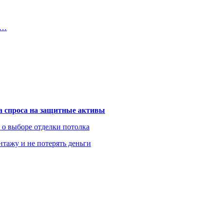
о…
та спроса на защитные активы
ь о выборе отделки потолка
нтажу и не потерять деньги