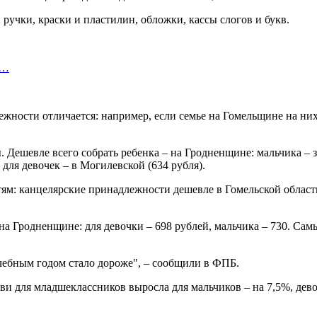
 ручки, краски и пластилин, обложки, кассы слогов и букв.
а…
жности отличается: например, если семье на Гомельщине на них 
 Дешевле всего собрать ребенка – на Гродненщине: мальчика – за
для девочек – в Могилевской (634 рубля).
ям: канцелярские принадлежности дешевле в Гомельской области 
на Гродненщине: для девочки – 698 рублей, мальчика – 730. Са
чебным годом стало дороже", – сообщили в ФПБ.
и для младшеклассников выросла для мальчиков – на 7,5%, девоч