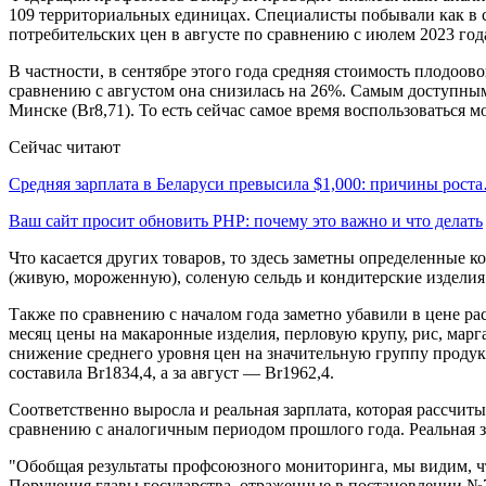
109 территориальных единицах. Специалисты побывали как в се
потребительских цен в августе по сравнению с июлем 2023 год
В частности, в сентябре этого года средняя стоимость плодоово
сравнению с августом она снизилась на 26%. Самым доступным
Минске (Br8,71). То есть сейчас самое время воспользоваться 
Сейчас читают
Средняя зарплата в Беларуси превысила $1,000: причины рост
Ваш сайт просит обновить PHP: почему это важно и что делать
Что касается других товаров, то здесь заметны определенные к
(живую, мороженную), соленую сельдь и кондитерские изделия. 
Также по сравнению с началом года заметно убавили в цене р
месяц цены на макаронные изделия, перловую крупу, рис, марга
снижение среднего уровня цен на значительную группу продукт
составила Br1834,4, а за август — Br1962,4.
Соответственно выросла и реальная зарплата, которая рассчиты
сравнению с аналогичным периодом прошлого года. Реальная за
"Обобщая результаты профсоюзного мониторинга, мы видим, ч
Поручения главы государства, отраженные в постановлении №7