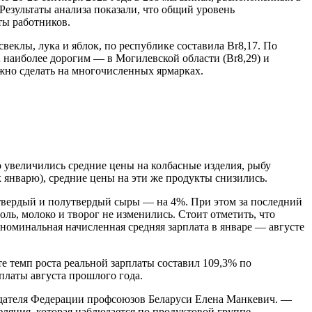
Результаты анализа показали, что общий уровень
ты работников.
свеклы, лука и яблок, по республике составила Br8,17. По
 наиболее дорогим — в Могилевской области (Br8,29) и
ожно сделать на многочисленных ярмарках.
но увеличились средние цены на колбасные изделия, рыбу
к январю), средние цены на эти же продукты снизились.
 твердый и полутвердый сыры — на 4%. При этом за последний
оль, молоко и творог не изменились. Стоит отметить, что
 номинальная начисленная средняя зарплата в январе — августе
те темп роста реальной зарплаты составил 109,3% по
платы августа прошлого года.
седателя Федерации профсоюзов Беларуси Елена Манкевич. —
фляция, которая наблюдается по продуктовой группе, —