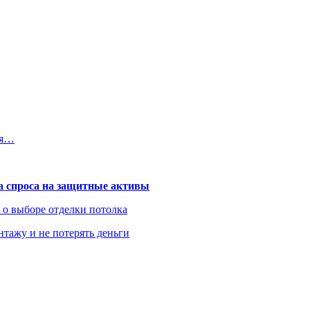
ня…
та спроса на защитные активы
ь о выборе отделки потолка
нтажу и не потерять деньги