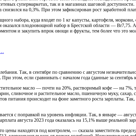
тевых супермаркетах, так и в магазинах шаговой доступности. 
а снизился на 0,3%. При этом зафиксирован рост заработной пла
щного набора, куда входят по 1 кг капусты, картофеля, моркови, 
 оказался плодоовощной набор в Брестской области — Br7,75. А
моментом и закупить впрок овощи и фрукты, тем более что это м
а…
олебания. Так, в сентябре по сравнению с августом незначитель
При этом, если сравнивать с началом года (данные за сентябрь 
астительное масло — почти на 20%, растворимый кофе — на 7%,
рин, сливочное и растительное масло, пшеничную муку, сахар, с
ов питания происходит на фоне заметного роста зарплаты. Так,
вается с поправкой на уровень инфляции. Так, в январе — авгус
рплата августа 2023 года оказалась на 15,1% выше реальной зар
то цены находятся под контролем, — сказала заместитель пред
13, удерживают рынок от резких колебаний. Незначительная де