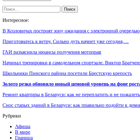
Интересное:
В Козловичах построят зону ожидания с электронной очередью
Приготовьтесь к ветру. Сильно дуть начнет уже сегодня,…
ГАИ разъяснила нюансы получения мотоправ
Начинал тренировки в самодельном спортзале. Виктор Братче
Школьники Пинского района посетили Брестскую крепость
Золото резко обновило новый ценовой уровень на фоне рос
Ремонт квартиры в Беларуси: как не переплатить и не пожалет
Снос старых зданий в Беларуси: как правильно подойти к демо
Рубрики
Афиша
В мире
Граница