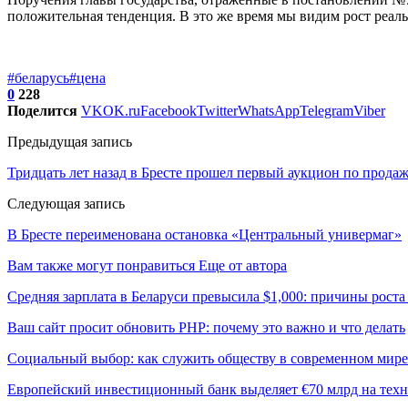
положительная тенденция. В это же время мы видим рост реаль
#беларусь
#цена
0
228
Поделится
VK
OK.ru
Facebook
Twitter
WhatsApp
Telegram
Viber
Предыдущая запись
Тридцать лет назад в Бресте прошел первый аукцион по прода
Следующая запись
В Бресте переименована остановка «Центральный универмаг»
Вам также могут понравиться
Еще от автора
Средняя зарплата в Беларуси превысила $1,000: причины роста
Ваш сайт просит обновить PHP: почему это важно и что делать
Социальный выбор: как служить обществу в современном мире
Европейский инвестиционный банк выделяет €70 млрд на техн