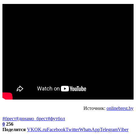
Источник:
onlinebrest.by
#брест
#динамо_брест
#футбол
0
256
Поделится
VK
OK.ru
Facebook
Twitter
WhatsApp
Telegram
Viber