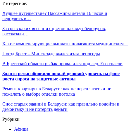
Интересное:
Худшее путешествие? Пассажиры летели 16 часов и
вернулись в…
За срыв каких весенних цветов накажут белорусов,
рассказали…
Какие компенсирующие выплаты полагаются медицинским…
Поезд Брест – Минск задержался из-за непогоды
В Брестской области рыбак провалился под лед. Его спасли
Золото резко обновило новый ценовой уровень на фоне
роста спроса на защитные активы
Ремонт квартиры в Беларуси: как не переплатить и не
пожалеть о выборе отделки потолка
Снос старых зданий в Беларуси: как правильно подойти к
демонтажу и не потерять деньги
Рубрики
Афиша