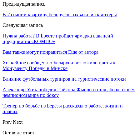
Предыдущая запись
В Испании квартиру белорусов захватили сквоттеры
Следующая запись
Нужна работа? В Бресте пройдет ярмарка вакансий
предприятия «КОМПО»
Вам также могут понравиться
Еще от автора
Хоккейное сообщество Беларуси возложило цветы к
Монументу Победы в Минске
Влияние футбольных турниров на туристические потоки
Александр Усик победил Тайсона Фьюри и стал абсолютным
чемпионом мира по боксу
Тренер по борьбе из Берёзы рассказал о работе, жизни и
планах
Prev
Next
Оставьте ответ