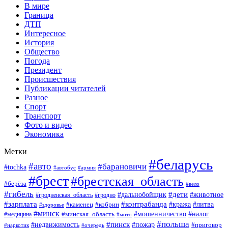
В мире
Граница
ДТП
Интересное
История
Общество
Погода
Президент
Происшествия
Публикации читателей
Разное
Спорт
Транспорт
Фото и видео
Экономика
Метки
#беларусь
#авто
#барановичи
#tochka
#армия
#автобус
#брест
#брестская_область
#берёза
#вело
#гибель
#дети
#животное
#дальнобойщик
#гродно
#гродненская_область
#зарплата
#контрабанда
#кража
#литва
#каменец
#кобрин
#здоровье
#минск
#мошенничество
#минская_область
#налог
#медицина
#мото
#польша
#пинск
#недвижимость
#пожар
#приговор
#наркотик
#очередь