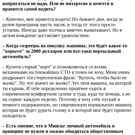
напрягаться не надо. Или не интересно и хочется и
нравится самой водить?
– Конечно, мне нравится водить! Но бывают дни, когда за
рулем проводишь шесть часов, и тогда от этого просто
устаешь. Иногда даже полчаса заметно выматывают. Но в
целом вождение доставляет удовольствие.
– Когда созреешь на покупку машины, это будет какое-то
"корыто" за 2000 долларов или все-таки нормальный
автомобиль?
– Купить старый "корч" и познакомиться со всеми
механиками на ближайших СТО я точно не хочу. Меня очень
раздражает эта стереотипная фраза: "Купить, чтобы было не
жалко". Ну что значит не жалко? Это твоя машина, на которой
ты ездишь. И тебе определенно приятнее ездить в
современном комфортном салоне и туда, куда ты хочешь, а не
на сервис каждую неделю. Поэтому я хочу себе пускай и
немного подержанную, но современную нормальную машину,
которая не будет дурить голову и в которой мне будет приятно
находиться.
– Есть мнение, что в Минске личный автомобиль в
принципе не нужен и можно обходиться общественным