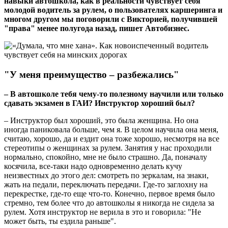
навыки автошкола, как в реальности чувствует себя
молодой водитель за рулем, о пользователях каршеринга и
многом другом мы поговорили с Викторией, получившей
"права" менее полугода назад, пишет Автобизнес.
"У меня преимущество – разбежались"
– В автошколе тебя чему-то полезному научили или только
сдавать экзамен в ГАИ? Инструктор хороший был?
– Инструктор был хороший, это была женщина. Но она
иногда паниковала больше, чем я. В целом научила она меня,
считаю, хорошо, да и ездит она тоже хорошо, несмотря на все
стереотипы о женщинах за рулем. Занятия у нас проходили
нормально, спокойно, мне не было страшно. Да, поначалу
косячила, все-таки надо одновременно делать кучу
неизвестных до этого дел: смотреть по зеркалам, на знаки,
жать на педали, переключать передачи. Где-то заглохну на
перекрестке, где-то еще что-то. Конечно, первое время было
стремно, тем более что до автошколы я никогда не сидела за
рулем. Хотя инструктор не верила в это и говорила: "Не
может быть, ты ездила раньше".