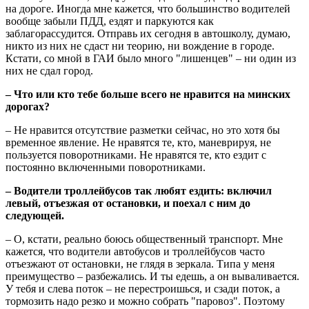
на дороге. Иногда мне кажется, что большинство водителей
вообще забыли ПДД, ездят и паркуются как
заблагорассудится. Отправь их сегодня в автошколу, думаю,
никто из них не сдаст ни теорию, ни вождение в городе.
Кстати, со мной в ГАИ было много "лишенцев" – ни один из
них не сдал город.
– Что или кто тебе больше всего не нравится на минских
дорогах?
– Не нравится отсутствие разметки сейчас, но это хотя бы
временное явление. Не нравятся те, кто, маневрируя, не
пользуется поворотниками. Не нравятся те, кто ездит с
постоянно включенными поворотниками.
– Водители троллейбусов так любят ездить: включил
левый, отъезжая от остановки, и поехал с ним до
следующей.
– О, кстати, реально боюсь общественный транспорт. Мне
кажется, что водители автобусов и троллейбусов часто
отъезжают от остановки, не глядя в зеркала. Типа у меня
преимущество – разбежались. И ты едешь, а он вываливается.
У тебя и слева поток – не перестроишься, и сзади поток, а
тормозить надо резко и можно собрать "паровоз". Поэтому