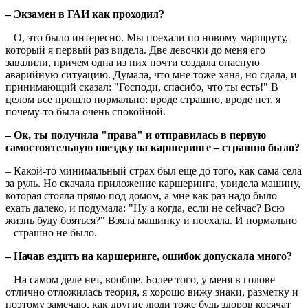
– Экзамен в ГАИ как проходил?
– О, это было интересно. Мы поехали по новому маршруту,
который я первый раз видела. Две девочки до меня его
завалили, причем одна из них почти создала опасную
аварийную ситуацию. Думала, что мне тоже хана, но сдала, и
принимающий сказал: "Господи, спасибо, что ты есть!" В
целом все прошло нормально: вроде страшно, вроде нет, я
почему-то была очень спокойной.
– Ок, ты получила "права" и отправилась в первую
самостоятельную поездку на каршеринге – страшно было?
– Какой-то минимальный страх был еще до того, как сама села
за руль. Но скачала приложение каршеринга, увидела машину,
которая стояла прямо под домом, а мне как раз надо было
ехать далеко, и подумала: "Ну а когда, если не сейчас? Всю
жизнь буду бояться?" Взяла машинку и поехала. И нормально
– страшно не было.
– Начав ездить на каршеринге, ошибок допускала много?
– На самом деле нет, вообще. Более того, у меня в голове
отлично отложилась теория, я хорошо вижу знаки, разметку и
поэтому замечаю, как другие люди тоже будь здоров косячат