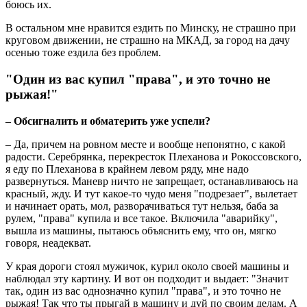
боюсь их.
В остальном мне нравится ездить по Минску, не страшно при
круговом движении, не страшно на МКАД, за город на дачу
осенью тоже ездила без проблем.
"Один из вас купил "права", и это точно не
рыжая!"
– Обсигналить и обматерить уже успели?
– Да, причем на ровном месте и вообще непонятно, с какой
радости. Серебрянка, перекресток Плеханова и Рокоссовского,
я еду по Плеханова в крайнем левом ряду, мне надо
развернуться. Маневр ничто не запрещает, останавливаюсь на
красный, жду. И тут какое-то чудо меня "подрезает", вылетает
и начинает орать, мол, разворачиваться тут нельзя, баба за
рулем, "права" купила и все такое. Включила "аварийку",
вышла из машины, пытаюсь объяснить ему, что он, мягко
говоря, неадекват.
У края дороги стоял мужичок, курил около своей машины и
наблюдал эту картину. И вот он подходит и выдает: "Значит
так, один из вас однозначно купил "права", и это точно не
рыжая! Так что ты прыгай в машину и дуй по своим делам. А