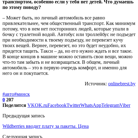
транспортом, особенно если у тебя нет детей. Что думаешь
по этому поводу?
– Может быть, но личный автомобиль все равно
привлекательнее, чем общественный транспорт. Как минимум
потому, что в нем нет посторонних людей, которые упали в
бочку с туалетной водой. Автобус или троллейбус не подъедет
при необходимости к твоему подъезду, не перевезет кучу
твоих вещей. Вернее, перевезет, но это будет неудобно, их
придется тащить. Такси – да, но его нужно ждать и все такое.
В конце концов в машине можно оставить свои вещи, можно
что-то там забыть и не возвращаться. В общем, личный
автомобиль – это в первую очередь комфорт, и именно для
него он и покупается.
Источник:
onlinebrest.by
#авто
#минск
0
207
Поделится
VK
OK.ru
Facebook
Twitter
WhatsApp
Telegram
Viber
Предыдущая запись
Wildberries вводит плату за пакеты. Цена
Следующая запись