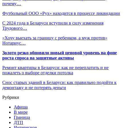
почему…
Футбольный ООО «Рух» находится в процессе ликвидации
С 2024 года в Беларуси вступили в силу изменения
Трудового…
«Хочу выехать за границу с ребенком, а муж против»
Нотариус…
Золото резко обновило новый ценовой уровень на фоне
роста спроса на защитные активы
Ремонт квартиры в Беларуси: как не переплатить и не
пожалеть о выборе отделки потолка
Снос старых зданий в Беларуси: как правильно подойти к
демонтажу и не потерять деньги
Рубрики
Афиша
В мире
Граница
ДТП
Интересное