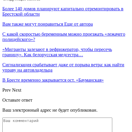
Более 140 домов планируют капитально отремонтировать в
Брестской области
Вам также могут понравиться
Еще от автора
С какой скоростью беременным можно проезжать «лежачего
полицейского»?
«Мигранты залезают в рефрижератор, чтобы пересечь
границу». Как белорусская медсестра…
Сигнализация срабатывает даже от порыва ветра: как найти
управу на автовладельца
В Бресте временно закрывается ост. «Бауманская»
Prev
Next
Оставьте ответ
Ваш электронный адрес не будет опубликован.