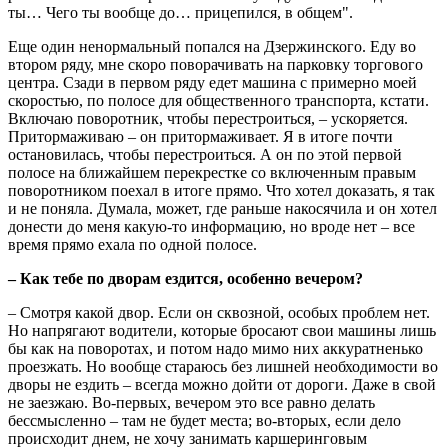
ты… Чего ты вообще до… прицепился, в общем".
Еще один ненормальный попался на Дзержинского. Еду во
втором ряду, мне скоро поворачивать на парковку торгового
центра. Сзади в первом ряду едет машина с примерно моей
скоростью, по полосе для общественного транспорта, кстати.
Включаю поворотник, чтобы перестроиться, – ускоряется.
Притормаживаю – он притормаживает. Я в итоге почти
остановилась, чтобы перестроиться. А он по этой первой
полосе на ближайшем перекрестке со включенным правым
поворотником поехал в итоге прямо. Что хотел доказать, я так
и не поняла. Думала, может, где раньше накосячила и он хотел
донести до меня какую-то информацию, но вроде нет – все
время прямо ехала по одной полосе.
– Как тебе по дворам ездится, особенно вечером?
– Смотря какой двор. Если он сквозной, особых проблем нет.
Но напрягают водители, которые бросают свои машины лишь
бы как на поворотах, и потом надо мимо них аккуратненько
проезжать. Но вообще стараюсь без лишней необходимости во
дворы не ездить – всегда можно дойти от дороги. Даже в свой
не заезжаю. Во-первых, вечером это все равно делать
бессмысленно – там не будет места; во-вторых, если дело
происходит днем, не хочу занимать каршеринговым