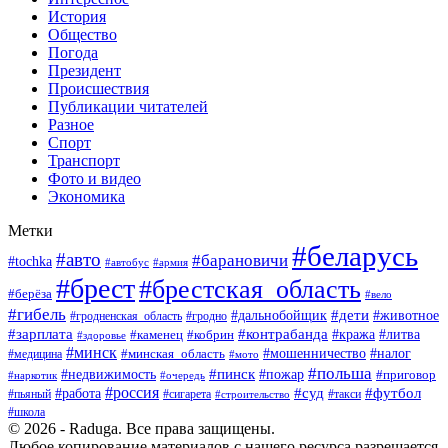
История
Общество
Погода
Президент
Происшествия
Публикации читателей
Разное
Спорт
Транспорт
Фото и видео
Экономика
Метки
#беларусь
#авто
#барановичи
#tochka
#армия
#автобус
#брест
#брестская_область
#берёза
#вело
#гибель
#дети
#животное
#дальнобойщик
#гродно
#гродненская_область
#зарплата
#контрабанда
#кража
#литва
#каменец
#кобрин
#здоровье
#минск
#мошенничество
#минская_область
#налог
#медицина
#мото
#польша
#пинск
#недвижимость
#пожар
#приговор
#наркотик
#очередь
#россия
#суд
#футбол
#работа
#пьяный
#сигарета
#строительство
#такси
#школа
© 2026 - Raduga. Все права защищены.
Любое копирование материалов с нашего ресурса разрешается