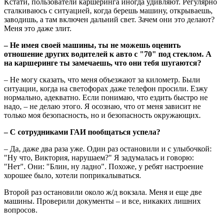
Кстати, пользователи каршеринга иногда удивляют. Регулярно
сталкиваюсь с ситуацией, когда берешь машину, открываешь,
заводишь, а там включен дальний свет. Зачем они это делают?
Меня это даже злит.
– Не имея своей машины, ты не можешь оценить
отношение других водителей к авто с "70" под стеклом. А
на каршеринге ты замечаешь, что они тебя шугаются?
– Не могу сказать, что меня объезжают за километр. Были
ситуации, когда на светофорах даже телефон просили. Езжу
нормально, адекватно. Если понимаю, что ездить быстро не
надо, – не делаю этого. Я осознаю, что от меня зависит не
только моя безопасность, но и безопасность окружающих.
– С сотрудниками ГАИ пообщаться успела?
– Да, даже два раза уже. Один раз остановили и с улыбочкой:
"Ну что, Виктория, нарушаем?" Я задумалась и говорю:
"Нет". Они: "Блин, ну ладно". Похоже, у ребят настроение
хорошее было, хотели поприкалываться.
Второй раз остановили около ж/д вокзала. Меня и еще две
машины. Проверили документы – и все, никаких лишних
вопросов.