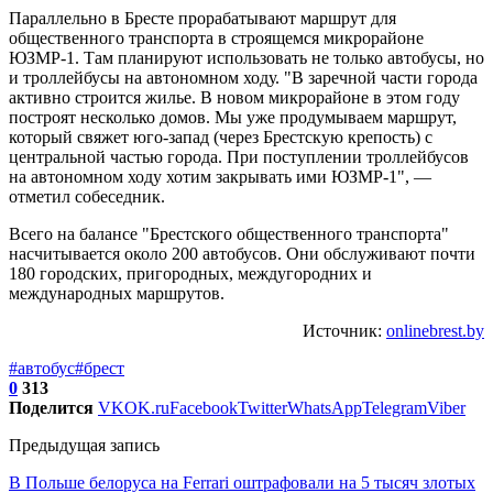
Параллельно в Бресте прорабатывают маршрут для
общественного транспорта в строящемся микрорайоне
ЮЗМР-1. Там планируют использовать не только автобусы, но
и троллейбусы на автономном ходу. "В заречной части города
активно строится жилье. В новом микрорайоне в этом году
построят несколько домов. Мы уже продумываем маршрут,
который свяжет юго-запад (через Брестскую крепость) с
центральной частью города. При поступлении троллейбусов
на автономном ходу хотим закрывать ими ЮЗМР-1", —
отметил собеседник.
Всего на балансе "Брестского общественного транспорта"
насчитывается около 200 автобусов. Они обслуживают почти
180 городских, пригородных, междугородних и
международных маршрутов.
Источник:
onlinebrest.by
#автобус
#брест
0
313
Поделится
VK
OK.ru
Facebook
Twitter
WhatsApp
Telegram
Viber
Предыдущая запись
В Польше белоруса на Ferrari оштрафовали на 5 тысяч злотых