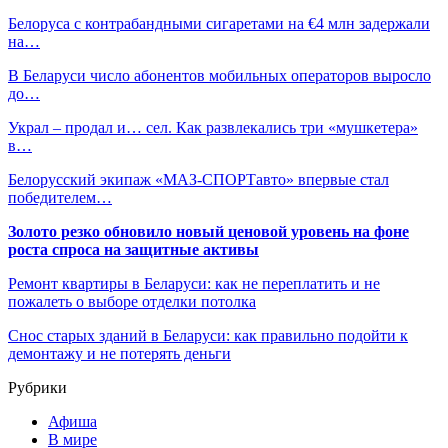
Белоруса с контрабандными сигаретами на €4 млн задержали
на…
В Беларуси число абонентов мобильных операторов выросло
до…
Украл – продал и… сел. Как развлекались три «мушкетера»
в…
Белорусский экипаж «МАЗ-СПОРТавто» впервые стал
победителем…
Золото резко обновило новый ценовой уровень на фоне
роста спроса на защитные активы
Ремонт квартиры в Беларуси: как не переплатить и не
пожалеть о выборе отделки потолка
Снос старых зданий в Беларуси: как правильно подойти к
демонтажу и не потерять деньги
Рубрики
Афиша
В мире