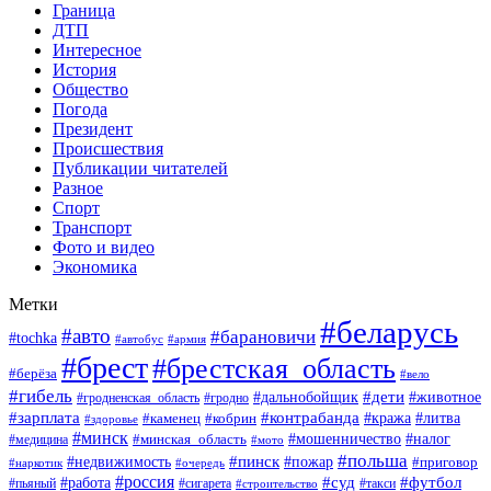
Граница
ДТП
Интересное
История
Общество
Погода
Президент
Происшествия
Публикации читателей
Разное
Спорт
Транспорт
Фото и видео
Экономика
Метки
#беларусь
#авто
#барановичи
#tochka
#армия
#автобус
#брест
#брестская_область
#берёза
#вело
#гибель
#дети
#животное
#дальнобойщик
#гродно
#гродненская_область
#зарплата
#контрабанда
#кража
#литва
#каменец
#кобрин
#здоровье
#минск
#мошенничество
#минская_область
#налог
#медицина
#мото
#польша
#пинск
#недвижимость
#пожар
#приговор
#наркотик
#очередь
#россия
#суд
#футбол
#работа
#пьяный
#сигарета
#строительство
#такси