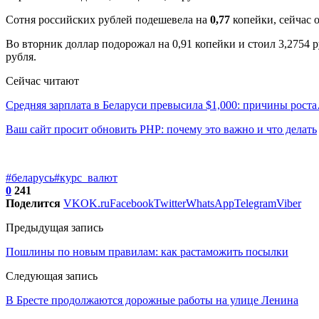
Сотня российских рублей подешевела на
0,77
копейки, сейчас 
Во вторник доллар подорожал на 0,91 копейки и стоил 3,2754 ру
рубля.
Сейчас читают
Средняя зарплата в Беларуси превысила $1,000: причины рост
Ваш сайт просит обновить PHP: почему это важно и что делать
#беларусь
#курс_валют
0
241
Поделится
VK
OK.ru
Facebook
Twitter
WhatsApp
Telegram
Viber
Предыдущая запись
Пошлины по новым правилам: как растаможить посылки
Следующая запись
В Бресте продолжаются дорожные работы на улице Ленина