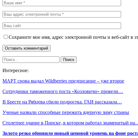
Сохраните мое имя, адрес электронной почты и веб-сайт в э
Интересное:
МАРТ снова выдал Wildberries предписание – уже второе
Сотрудники таможенного поста «Козловичи» провели…
В Бресте на Рябцева сбили подростка. ГАИ рассказала…
Ученые назвали способные пережить ядерную зиму страны
Столетнее здание в Пинске, в котором работал знаменитый на
Золото резко обновило новый ценовой уровень на фоне рос