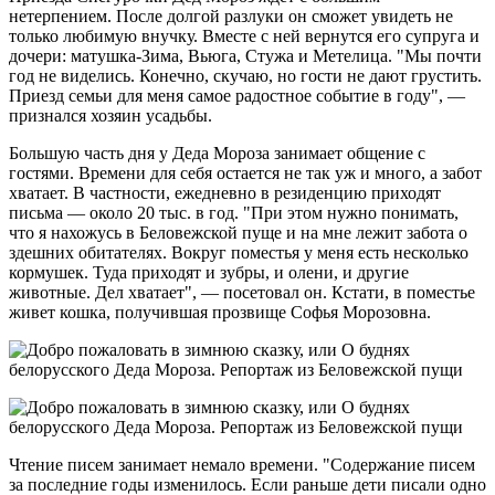
нетерпением. После долгой разлуки он сможет увидеть не
только любимую внучку. Вместе с ней вернутся его супруга и
дочери: матушка-Зима, Вьюга, Стужа и Метелица. "Мы почти
год не виделись. Конечно, скучаю, но гости не дают грустить.
Приезд семьи для меня самое радостное событие в году", —
признался хозяин усадьбы.
Большую часть дня у Деда Мороза занимает общение с
гостями. Времени для себя остается не так уж и много, а забот
хватает. В частности, ежедневно в резиденцию приходят
письма — около 20 тыс. в год. "При этом нужно понимать,
что я нахожусь в Беловежской пуще и на мне лежит забота о
здешних обитателях. Вокруг поместья у меня есть несколько
кормушек. Туда приходят и зубры, и олени, и другие
животные. Дел хватает", — посетовал он. Кстати, в поместье
живет кошка, получившая прозвище Софья Морозовна.
Чтение писем занимает немало времени. "Содержание писем
за последние годы изменилось. Если раньше дети писали одно