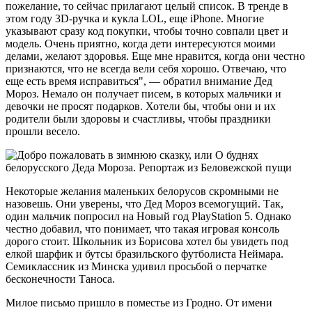
пожелание, то сейчас прилагают целый список. В тренде в
этом году 3D-ручка и кукла LOL, еще iPhone. Многие
указывают сразу код покупки, чтобы точно совпали цвет и
модель. Очень приятно, когда дети интересуются моими
делами, желают здоровья. Еще мне нравится, когда они честно
признаются, что не всегда вели себя хорошо. Отвечаю, что
еще есть время исправиться", — обратил внимание Дед
Мороз. Немало он получает писем, в которых мальчики и
девочки не просят подарков. Хотели бы, чтобы они и их
родители были здоровы и счастливы, чтобы праздники
прошли весело.
Некоторые желания маленьких белорусов скромными не
назовешь. Они уверены, что Дед Мороз всемогущий. Так,
один мальчик попросил на Новый год PlayStation 5. Однако
честно добавил, что понимает, что такая игровая консоль
дорого стоит. Школьник из Борисова хотел бы увидеть под
елкой шарфик и бутсы бразильского футболиста Неймара.
Семиклассник из Минска удивил просьбой о перчатке
бесконечности Таноса.
Милое письмо пришло в поместье из Гродно. От имени