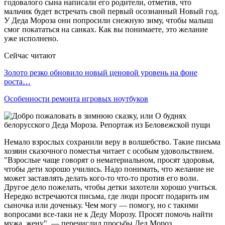
годовалого сына написали его родители, отметив, что
мальчик будет встречать свой первый осознанный Новый год.
У Деда Мороза они попросили снежную зиму, чтобы малыш
смог покататься на санках. Как вы понимаете, это желание
уже исполнено.
Сейчас читают
Золото резко обновило новый ценовой уровень на фоне
роста…
Особенности ремонта игровых ноутбуков
Немало взрослых сохранили веру в волшебство. Такие письма
хозяин сказочного поместья читает с особым удовольствием.
"Взрослые чаще говорят о нематериальном, просят здоровья,
чтобы дети хорошо учились. Надо понимать, что желание не
может заставлять делать кого-то что-то против его воли.
Другое дело пожелать, чтобы детки захотели хорошо учиться.
Нередко встречаются письма, где люди просят подарить им
сыночка или доченьку. Чем могу — помогу, но с такими
вопросами все-таки не к Деду Морозу. Просят помочь найти
мужа, жену", — перечислил просьбы Дед Мороз.