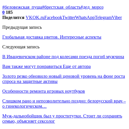
#беловежская_пуща
#брестская_область
#дед_мороз
0
185
Поделится
VK
OK.ru
Facebook
Twitter
WhatsApp
Telegram
Viber
Предыдущая запись
Глобальная доставка цветов. Интересные аспекты
Следующая запись
В Ивацевичском районе под колесами поезда погиб мужчина
Вам также могут понравиться
Еще от автора
Золото резко обновило новый ценовой уровень на фоне роста
спроса на защитные активы
Особенности ремонта игровых ноутбуков
Слишком рано и непозволительно поздно: белорусский врач –
о гинекологическом…
Муж-дальнобойщик был у проститутки. Стоит ли сохранять
семью, объясняет сексолог