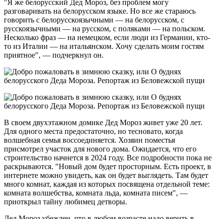
"Я же белорусский Дед Мороз, без проблем могу
разговаривать на белорусском языке. Но все же стараюсь
говорить с белорусскоязычными — на белорусском, с
русскоязычными — на русском, с поляками — на польском.
Несколько фраз — на немецком, если люди из Германии, кто-
то из Италии — на итальянском. Хочу сделать моим гостям
приятное", — подчеркнул он.
В своем двухэтажном домике Дед Мороз живет уже 20 лет.
Для одного места предостаточно, но тесновато, когда
волшебная семья воссоединяется. Хозяин поместья
присмотрел участок для нового дома. Ожидается, что его
строительство начнется в 2024 году. Все подробности пока не
раскрываются. "Новый дом будет просторным. Есть проект, в
интернете можно увидеть, как он будет выглядеть. Там будет
много комнат, каждая из которых посвящена отдельной теме:
комната волшебства, комната льда, комната писем", —
приоткрыл тайну любимец детворы.
Дед Мороз убежден, что в любом возрасте надо верить в