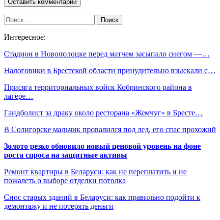
Интересное:
Стадион в Новополоцке перед матчем засыпало снегом —…
Налоговики в Брестской области принудительно взыскали с…
Присяга территориальных войск Кобринского района в
лагере…
Гандболист за драку около ресторана «Жемчуг» в Бресте…
В Солигорске мальчик провалился под лед, его спас прохожий
Золото резко обновило новый ценовой уровень на фоне
роста спроса на защитные активы
Ремонт квартиры в Беларуси: как не переплатить и не
пожалеть о выборе отделки потолка
Снос старых зданий в Беларуси: как правильно подойти к
демонтажу и не потерять деньги