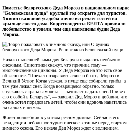
Поместье белорусского Деда Мороза в национальном парке
"Беловежская пуща" круглый год открыто для туристов.
Хозяин сказочной усадьбы лично встречает гостей на
крыльце своего дома. Корреспонденты БЕЛТА проявили
любопытство и узнали, чем еще наполнены будни Деда
Мороза.
Начало нынешней зимы для Беларуси выдалось необычно
снежным. Синоптики скажут, что причина тому —
многочисленные циклоны. У Деда Мороза на это есть свое
объяснение. "Поехал поздравлять своего братца Мороза в
Великий Устюг. Когда уезжал, в пуще еще собирали грибы, а
там уже лежал снег. Когда возвращался обратно, только
спускаюсь с трапа самолета — начинает падать снег. Привез
его с собой в Беларусь", — заверил Дед Мороз и добавил, что
очень хотел порадовать детей, чтобы они вдоволь накатались
на санках и лыжах.
Живет волшебник в уютном резном домике. Сейчас в его
резиденции небольшое туристическое затишье перед стартом
зимнего сезона. Его начала Дед Мороз ждет с волнением.