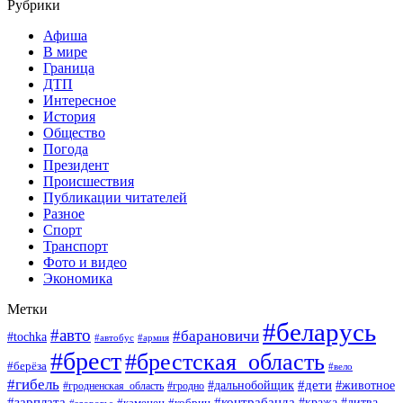
Рубрики
Афиша
В мире
Граница
ДТП
Интересное
История
Общество
Погода
Президент
Происшествия
Публикации читателей
Разное
Спорт
Транспорт
Фото и видео
Экономика
Метки
#беларусь
#авто
#барановичи
#tochka
#армия
#автобус
#брест
#брестская_область
#берёза
#вело
#гибель
#дети
#животное
#дальнобойщик
#гродно
#гродненская_область
#зарплата
#контрабанда
#кража
#литва
#каменец
#кобрин
#здоровье