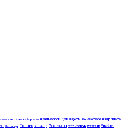
#дети
#животное
#зарплата
#дальнобойщик
#гродно
дненская_область
#польша
#пинск
ть
#пожар
#приговор
#работа
#пьяный
#очередь