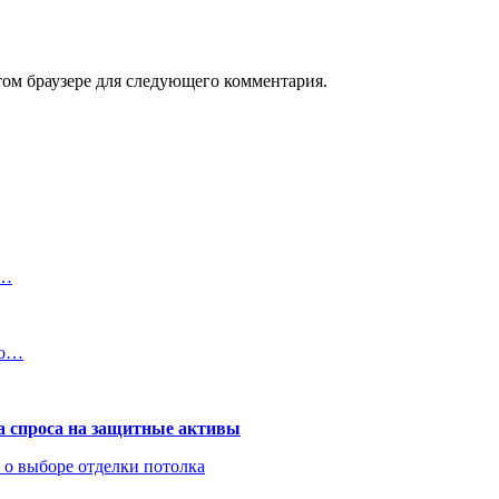
том браузере для следующего комментария.
в…
 о…
та спроса на защитные активы
ь о выборе отделки потолка