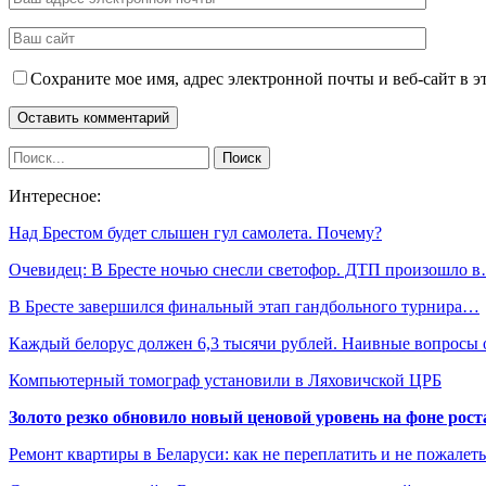
Сохраните мое имя, адрес электронной почты и веб-сайт в э
Интересное:
Над Брестом будет слышен гул самолета. Почему?
Очевидец: В Бресте ночью снесли светофор. ДТП произошло 
В Бресте завершился финальный этап гандбольного турнира…
Каждый белорус должен 6,3 тысячи рублей. Наивные вопросы
Компьютерный томограф установили в Ляховичской ЦРБ
Золото резко обновило новый ценовой уровень на фоне рос
Ремонт квартиры в Беларуси: как не переплатить и не пожалет