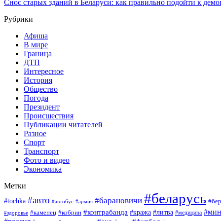
Снос старых зданий в Беларуси: как правильно подойти к демо
Рубрики
Афиша
В мире
Граница
ДТП
Интересное
История
Общество
Погода
Президент
Происшествия
Публикации читателей
Разное
Спорт
Транспорт
Фото и видео
Экономика
Метки
#беларусь
#авто
#барановичи
#tochka
#бер
#армия
#автобус
#мин
#контрабанда
#кража
#литва
#каменец
#кобрин
#медицина
#здоровье