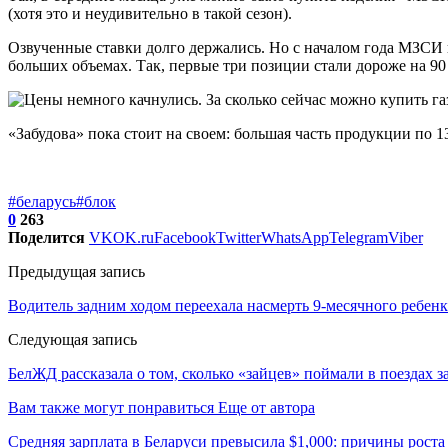
(хотя это и неудивительно в такой сезон).
Озвученные ставки долго держались. Но с началом года МЗСИ пе
больших объемах. Так, первые три позиции стали дороже на 90 
«Забудова» пока стоит на своем: большая часть продукции по 1
#беларусь
#блок
0
263
Поделится
VK
OK.ru
Facebook
Twitter
WhatsApp
Telegram
Viber
Предыдущая запись
Водитель задним ходом переехала насмерть 9-месячного ребен
Следующая запись
БелЖД рассказала о том, сколько «зайцев» поймали в поездах 
Вам также могут понравиться
Еще от автора
Средняя зарплата в Беларуси превысила $1,000: причины роста