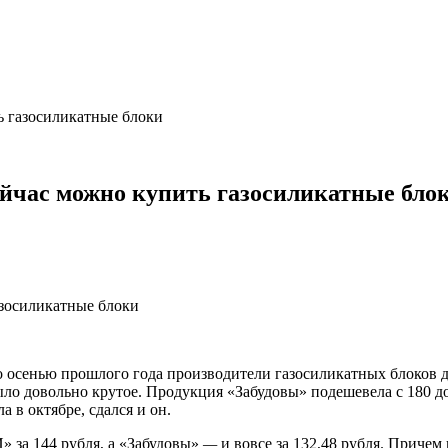
ь газосиликатные блоки
ейчас можно купить газосиликатные бло
 осенью прошлого года производители газосиликатных блоков до
было довольно крутое. Продукция «Забудовы» подешевела с 180 
а в октябре, сдался и он.
» за 144 рубля, а «Забудовы»
—
и вовсе за 132,48 рубля. Причем