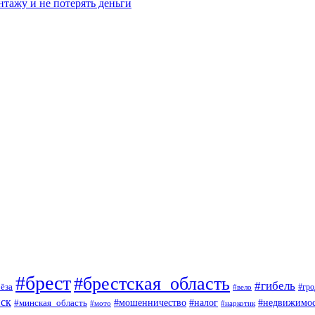
нтажу и не потерять деньги
#брест
#брестская_область
#гибель
ёза
#вело
#гро
ск
#мошенничество
#минская_область
#налог
#недвижимос
#мото
#наркотик