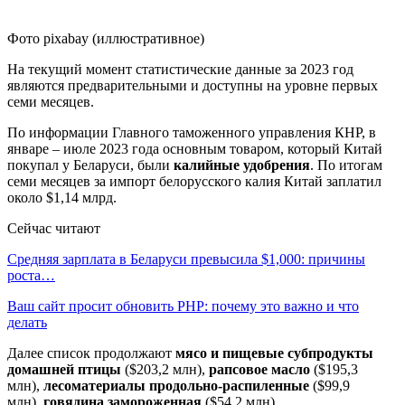
Фото pixabay (иллюстративное)
На текущий момент статистические данные за 2023 год
являются предварительными и доступны на уровне первых
семи месяцев.
По информации Главного таможенного управления КНР, в
январе – июле 2023 года основным товаром, который Китай
покупал у Беларуси, были
калийные удобрения
. По итогам
семи месяцев за импорт белорусского калия Китай заплатил
около $1,14 млрд.
Сейчас читают
Средняя зарплата в Беларуси превысила $1,000: причины
роста…
Ваш сайт просит обновить PHP: почему это важно и что
делать
Далее список продолжают
мясо и пищевые субпродукты
домашней птицы
($203,2 млн),
рапсовое масло
($195,3
млн),
лесоматериалы продольно-распиленные
($99,9
млн),
говядина замороженная
($54,2 млн).