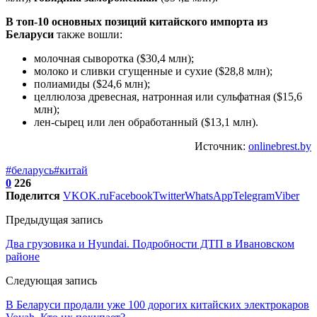
В топ-10 основных позиций китайского импорта из
Беларуси
также вошли:
молочная сыворотка ($30,4 млн);
молоко и сливки сгущенные и сухие ($28,8 млн);
полиамиды ($24,6 млн);
целлюлоза древесная, натронная или сульфатная ($15,6
млн);
лен-сырец или лен обработанный ($13,1 млн).
Источник:
onlinebrest.by
#беларусь
#китай
0
226
Поделится
VK
OK.ru
Facebook
Twitter
WhatsApp
Telegram
Viber
Предыдущая запись
Два грузовика и Hyundai. Подробности ДТП в Ивановском
районе
Следующая запись
В Беларуси продали уже 100 дорогих китайских электрокаров