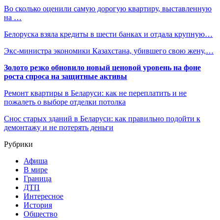
Во сколько оценили самую дорогую квартиру, выставленную
на …
Белоруска взяла кредиты в шести банках и отдала крупную…
Экс-министра экономики Казахстана, убившего свою жену,…
Золото резко обновило новый ценовой уровень на фоне
роста спроса на защитные активы
Ремонт квартиры в Беларуси: как не переплатить и не
пожалеть о выборе отделки потолка
Снос старых зданий в Беларуси: как правильно подойти к
демонтажу и не потерять деньги
Рубрики
Афиша
В мире
Граница
ДТП
Интересное
История
Общество