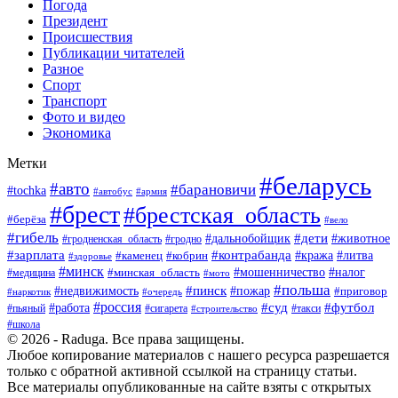
Погода
Президент
Происшествия
Публикации читателей
Разное
Спорт
Транспорт
Фото и видео
Экономика
Метки
#беларусь
#авто
#барановичи
#tochka
#армия
#автобус
#брест
#брестская_область
#берёза
#вело
#гибель
#дети
#животное
#дальнобойщик
#гродно
#гродненская_область
#зарплата
#контрабанда
#кража
#литва
#каменец
#кобрин
#здоровье
#минск
#мошенничество
#минская_область
#налог
#медицина
#мото
#польша
#пинск
#недвижимость
#пожар
#приговор
#наркотик
#очередь
#россия
#суд
#футбол
#работа
#пьяный
#сигарета
#строительство
#такси
#школа
© 2026 - Raduga. Все права защищены.
Любое копирование материалов с нашего ресурса разрешается
только с обратной активной ссылкой на страницу статьи.
Все материалы опубликованные на сайте взяты с открытых