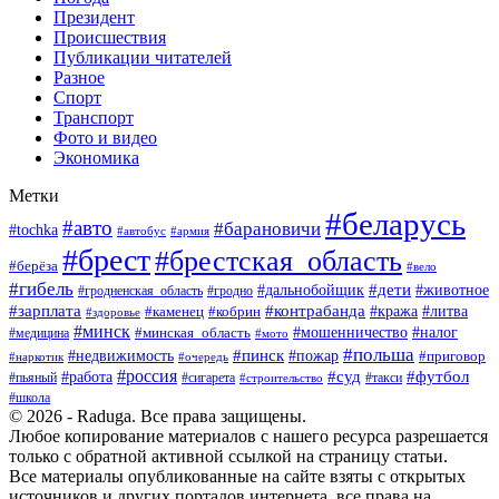
Президент
Происшествия
Публикации читателей
Разное
Спорт
Транспорт
Фото и видео
Экономика
Метки
#беларусь
#авто
#барановичи
#tochka
#армия
#автобус
#брест
#брестская_область
#берёза
#вело
#гибель
#дети
#животное
#дальнобойщик
#гродно
#гродненская_область
#зарплата
#контрабанда
#кража
#литва
#каменец
#кобрин
#здоровье
#минск
#мошенничество
#минская_область
#налог
#медицина
#мото
#польша
#пинск
#недвижимость
#пожар
#приговор
#наркотик
#очередь
#россия
#суд
#футбол
#работа
#пьяный
#сигарета
#строительство
#такси
#школа
© 2026 - Raduga. Все права защищены.
Любое копирование материалов с нашего ресурса разрешается
только с обратной активной ссылкой на страницу статьи.
Все материалы опубликованные на сайте взяты с открытых
источников и других порталов интернета, все права на