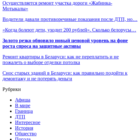
Осуществляется ремонт участка дороги «Жабинка-
Мотыкалы»
Водители давали противоречивые показания после ДТП, но…
«Когда болеют дети, уходит 200 рублей». Сколько белорусы…
Золото резко обновило новый ценовой уровень на фоне
роста спроса на защитные активы
Ремонт квартиры в Беларуси: как не переплатить и не
пожалеть о выборе отделки потолка
Снос старых зданий в Беларуси: как правильно подойти к
демонтажу и не потерять деньги
Рубрики
Афиша
В мире
Граница
ДТП
Интересное
История
Общество
Погода