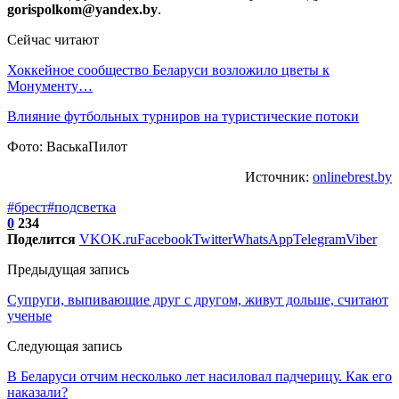
gorispolkom@yandex.by
.
Сейчас читают
Хоккейное сообщество Беларуси возложило цветы к
Монументу…
Влияние футбольных турниров на туристические потоки
Фото: ВаськаПилот
Источник:
onlinebrest.by
#брест
#подсветка
0
234
Поделится
VK
OK.ru
Facebook
Twitter
WhatsApp
Telegram
Viber
Предыдущая запись
Супруги, выпивающие друг с другом, живут дольше, считают
ученые
Следующая запись
В Беларуси отчим несколько лет насиловал падчерицу. Как его
наказали?