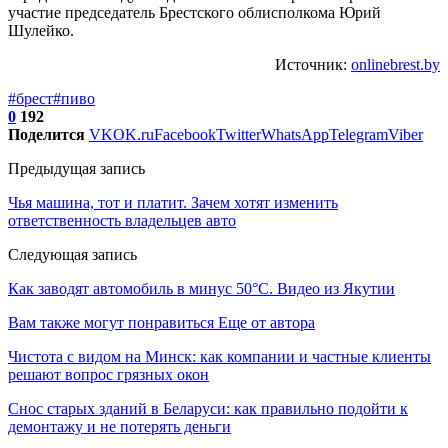
участие председатель Брестского облисполкома Юрий
Шулейко.
Источник:
onlinebrest.by
#брест
#пиво
0
192
Поделится
VK
OK.ru
Facebook
Twitter
WhatsApp
Telegram
Viber
Предыдущая запись
Чья машина, тот и платит. Зачем хотят изменить
ответственность владельцев авто
Следующая запись
Как заводят автомобиль в минус 50°C. Видео из Якутии
Вам также могут понравиться
Еще от автора
Чистота с видом на Минск: как компании и частные клиенты
решают вопрос грязных окон
Снос старых зданий в Беларуси: как правильно подойти к
демонтажу и не потерять деньги