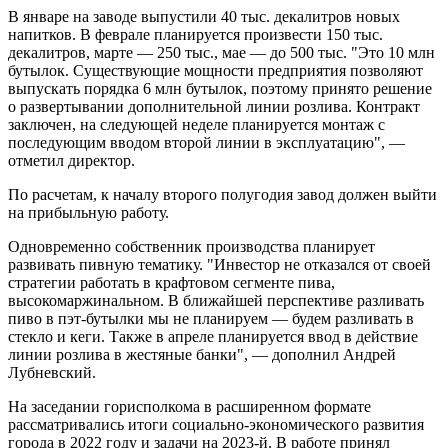
В январе на заводе выпустили 40 тыс. декалитров новых
напитков. В феврале планируется произвести 150 тыс.
декалитров, марте — 250 тыс., мае — до 500 тыс. "Это 10 млн
бутылок. Существующие мощности предприятия позволяют
выпускать порядка 6 млн бутылок, поэтому принято решение
о развертывании дополнительной линии розлива. Контракт
заключен, на следующей неделе планируется монтаж с
последующим вводом второй линии в эксплуатацию", —
отметил директор.
По расчетам, к началу второго полугодия завод должен выйти
на прибыльную работу.
Одновременно собственник производства планирует
развивать пивную тематику. "Инвестор не отказался от своей
стратегии работать в крафтовом сегменте пива,
высокомаржинальном. В ближайшей перспективе разливать
пиво в пэт-бутылки мы не планируем — будем разливать в
стекло и кеги. Также в апреле планируется ввод в действие
линии розлива в жестяные банки", — дополнил Андрей
Лубневский.
На заседании горисполкома в расширенном формате
рассматривались итоги социально-экономического развития
города в 2022 году и задачи на 2023-й. В работе принял