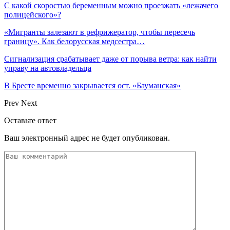
С какой скоростью беременным можно проезжать «лежачего
полицейского»?
«Мигранты залезают в рефрижератор, чтобы пересечь
границу». Как белорусская медсестра…
Сигнализация срабатывает даже от порыва ветра: как найти
управу на автовладельца
В Бресте временно закрывается ост. «Бауманская»
Prev
Next
Оставьте ответ
Ваш электронный адрес не будет опубликован.