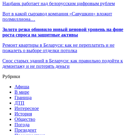
Нацбанк работает над белорусским цифровым рублем
Вот в какой сырзавод компания «Савушкин» вложит
полмиллиона…
Золото резко обновило новый ценовой уровень на фоне
роста спроса на защитные активы
Ремонт квартиры в Беларуси: как не переплатить и не
пожалеть о выборе отделки потолка
Снос старых зданий в Беларуси: как правильно подойти к
демонтажу и не потерять деньги
Рубрики
Афиша
В мире
Граница
ДТП
Интересное
История
Общество
Погода
Президент