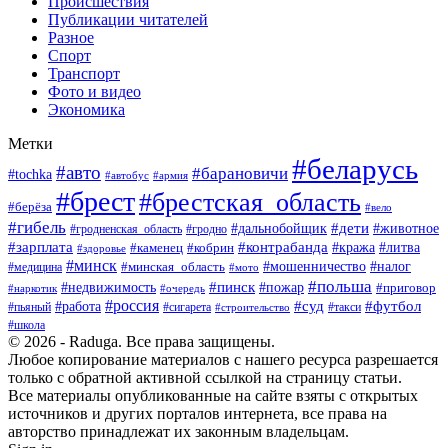
Происшествия
Публикации читателей
Разное
Спорт
Транспорт
Фото и видео
Экономика
Метки
#беларусь
#авто
#барановичи
#tochka
#армия
#автобус
#брест
#брестская_область
#берёза
#вело
#гибель
#дети
#животное
#дальнобойщик
#гродно
#гродненская_область
#зарплата
#контрабанда
#кража
#литва
#каменец
#кобрин
#здоровье
#минск
#мошенничество
#минская_область
#налог
#медицина
#мото
#польша
#пинск
#недвижимость
#пожар
#приговор
#наркотик
#очередь
#россия
#суд
#футбол
#работа
#пьяный
#сигарета
#строительство
#такси
#школа
© 2026 - Raduga. Все права защищены.
Любое копирование материалов с нашего ресурса разрешается
только с обратной активной ссылкой на страницу статьи.
Все материалы опубликованные на сайте взяты с открытых
источников и других порталов интернета, все права на
авторство принадлежат их законным владельцам.