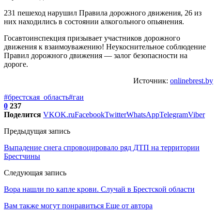
231 пешеход нарушил Правила дорожного движения, 26 из
них находились в состоянии алкогольного опьянения.
Госавтоинспекция призывает участников дорожного
движения к взаимоуважению! Неукоснительное соблюдение
Правил дорожного движения — залог безопасности на
дороге.
Источник:
onlinebrest.by
#брестская_область
#гаи
0
237
Поделится
VK
OK.ru
Facebook
Twitter
WhatsApp
Telegram
Viber
Предыдущая запись
Выпадение снега спровоцировало ряд ДТП на территории
Брестчины
Следующая запись
Вора нашли по капле крови. Случай в Брестской области
Вам также могут понравиться
Еще от автора