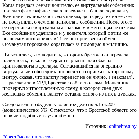
Когда передала деньги водителю, ее виртуальный собеседник
прислал фотографию чека о переводе на банковскую карту.
Женщине чек показался фальшивым, да и средства на ее счет
не поступили, о чем она написала в сообщении. После этого
ее переписка с виртуальным знакомым в мессенджере исчезла.
Все сообщения удалились и у водителя, который с этим же
человеком договорился в Telegram произвести обмен.
Обманутая горожанка обратилась за помощью в милицию.
"Выяснилось, что водитель, которому брестчанка передала
наличность, искал в Telegram варианты для обмена
криптовалюты в доллары. Согласившийся на операцию
виртуальный собеседник попросил его приехать к торговому
центру, сказав, что валюту передаст не он лично, а знакомая",
— рассказали в УВД Брестского облисполкома. Мошенник
провернул хитросплетенную схему, в которой свел двух
желающих обменять валюту, оставив одного из них в дураках.
Следователи возбудили уголовное дело по ч.1 ст.209
(мошенничество) УК. Отмечается, что в Брестской области это
первый подобный случай обмана.
Источник:
onlinebrest.by
#брест
#мошенничество