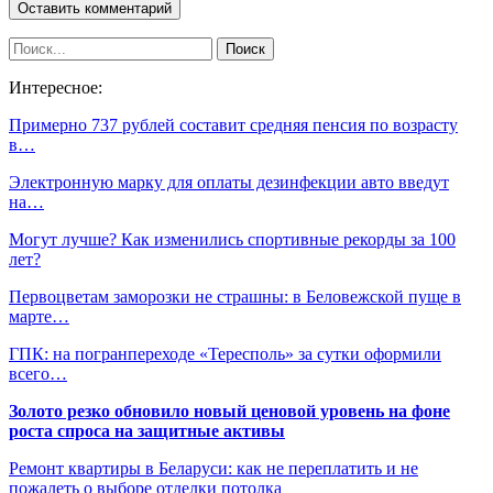
Интересное:
Примерно 737 рублей составит средняя пенсия по возрасту
в…
Электронную марку для оплаты дезинфекции авто введут
на…
Могут лучше? Как изменились спортивные рекорды за 100
лет?
Первоцветам заморозки не страшны: в Беловежской пуще в
марте…
ГПК: на погранпереходе «Тересполь» за сутки оформили
всего…
Золото резко обновило новый ценовой уровень на фоне
роста спроса на защитные активы
Ремонт квартиры в Беларуси: как не переплатить и не
пожалеть о выборе отделки потолка