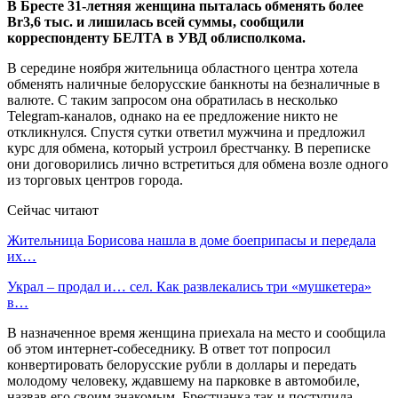
В Бресте 31-летняя женщина пыталась обменять более
Br3,6 тыс. и лишилась всей суммы, сообщили
корреспонденту БЕЛТА в УВД облисполкома.
В середине ноября жительница областного центра хотела
обменять наличные белорусские банкноты на безналичные в
валюте. С таким запросом она обратилась в несколько
Telegram-каналов, однако на ее предложение никто не
откликнулся. Спустя сутки ответил мужчина и предложил
курс для обмена, который устроил брестчанку. В переписке
они договорились лично встретиться для обмена возле одного
из торговых центров города.
Сейчас читают
Жительница Борисова нашла в доме боеприпасы и передала
их…
Украл – продал и… сел. Как развлекались три «мушкетера»
в…
В назначенное время женщина приехала на место и сообщила
об этом интернет-собеседнику. В ответ тот попросил
конвертировать белорусские рубли в доллары и передать
молодому человеку, ждавшему на парковке в автомобиле,
назвав его своим знакомым. Брестчанка так и поступила.