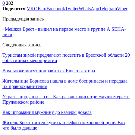
0
202
Поделится
VK
OK.ru
Facebook
Twitter
WhatsApp
Telegram
Viber
Предыдущая запись
«Мешков Брест» вышел на первое место в группе А SEHA-
лиги
Следующая запись
Туристам зимой предлагают посетить в Брестской области 20
событийных мероприятий
Вам также могут понравиться
Еще от автора
Жительница Борисова нашла в доме боеприпасы и передала
их правоохранителям
Украл – продал и… сел. Как развлекались три «мушкетера» в
Пружанском районе
Как игромания мужчину до камеры довела
Житель Бреста хотел купить телефон по хорошей цене. Вот
что было дальше