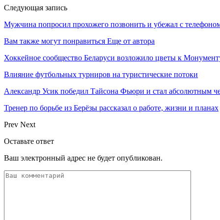
Следующая запись
Мужчина попросил прохожего позвонить и убежал с телефоно
Вам также могут понравиться
Еще от автора
Хоккейное сообщество Беларуси возложило цветы к Монумен
Влияние футбольных турниров на туристические потоки
Александр Усик победил Тайсона Фьюри и стал абсолютным ч
Тренер по борьбе из Берёзы рассказал о работе, жизни и планах
Prev
Next
Оставьте ответ
Ваш электронный адрес не будет опубликован.