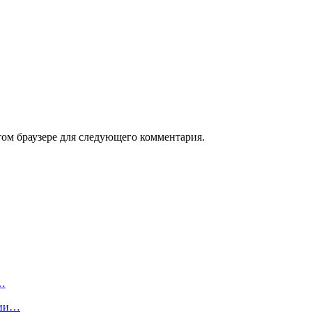
том браузере для следующего комментария.
ь…
нии…