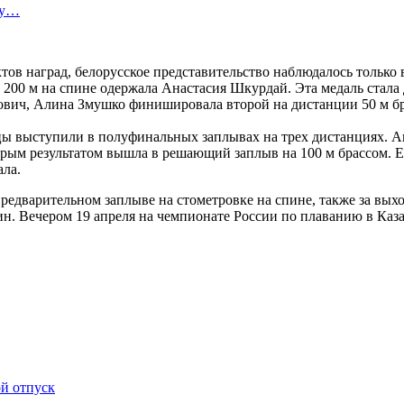
ту…
тов наград, белорусское представительство наблюдалось тольк
 200 м на спине одержала Анастасия Шкурдай. Эта медаль стала
ович, Алина Змушко финишировала второй на дистанции 50 м бра
цы выступили в полуфинальных заплывах на трех дистанциях. А
торым результатом вышла в решающий заплыв на 100 м брассом.
ала.
едварительном заплыве на стометровке на спине, также за вых
. Вечером 19 апреля на чемпионате России по плаванию в Каз
ой отпуск