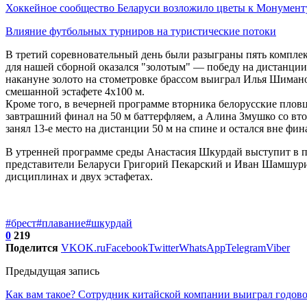
Хоккейное сообщество Беларуси возложило цветы к Монумен
Влияние футбольных турниров на туристические потоки
В третий соревновательный день были разыграны пять комплек
для нашей сборной оказался "золотым" — победу на дистанции
накануне золото на стометровке брассом выиграл Илья Шиман
смешанной эстафете 4х100 м.
Кроме того, в вечерней программе вторника белорусские плов
завтрашний финал на 50 м баттерфляем, а Алина Змушко со в
занял 13-е место на дистанции 50 м на спине и остался вне фин
В утренней программе среды Анастасия Шкурдай выступит в пр
представители Беларуси Григорий Пекарский и Иван Шамшурин
дисциплинах и двух эстафетах.
#брест
#плавание
#шкурдай
0
219
Поделится
VK
OK.ru
Facebook
Twitter
WhatsApp
Telegram
Viber
Предыдущая запись
Как вам такое? Сотрудник китайской компании выиграл годов