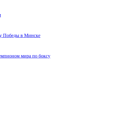
м
ту Победы в Минске
емпионом мира по боксу