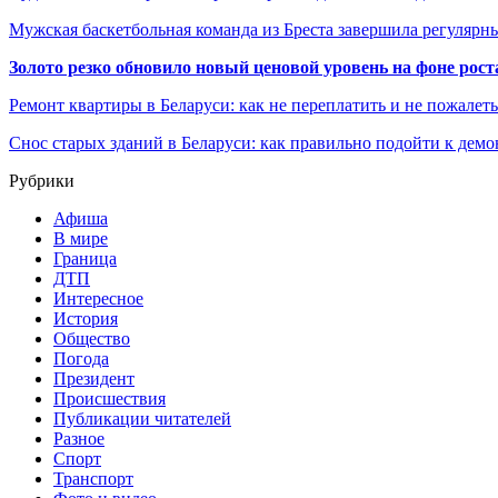
Мужская баскетбольная команда из Бреста завершила регуляр
Золото резко обновило новый ценовой уровень на фоне рос
Ремонт квартиры в Беларуси: как не переплатить и не пожалет
Снос старых зданий в Беларуси: как правильно подойти к демо
Рубрики
Афиша
В мире
Граница
ДТП
Интересное
История
Общество
Погода
Президент
Происшествия
Публикации читателей
Разное
Спорт
Транспорт