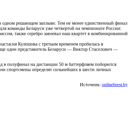
о в одном решающем заплыве. Тем не менее единственный финал
 для команды Беларуси уже четвертой на чемпионате России:
ссом, также серебро завоевал наш квартет в комбинированной
настасия Кулешова с третьим временем пробилась в
 Еще один представитель Беларуси — Виктор Стаселович —
од в полуфинал на дистанции 50 м баттерфляем поборются
ани спортсмены определят сильнейших в шести личных
Источник:
onlinebrest.by