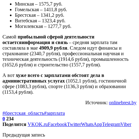
Минская – 1575,7 руб.
Гомельская – 1411,8 руб.
Брестская – 1341,2 руб.
Витебская – 1323,4 руб.
Могилевская – 1277,7 руб.
Самой
прибыльной сферой деятельности
остается
информация и связь
– средняя зарплата там
составляла в мае
4909,9 рубля
. Следом идут финансы и
страхование (2340,7 рубля), профессиональная научная и
техническая деятельность (1914,6 рубля), промышленность
(1652,6 рубля) и строительство (1557,7 рубля).
А вот
хуже всего с зарплатами обстоят дела в
административных услугах
(1052,1 рубля), гостиничной
сфере (1083,3 рубля), спорте (1136,3 рубля) и образовании
(1153,4 рубля).
Источник:
onlinebrest.by
#брестская_область
#зарплата
0
234
Поделится
VK
OK.ru
Facebook
Twitter
WhatsApp
Telegram
Viber
Предыдущая запись