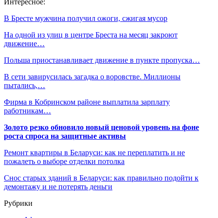
Интересное:
В Бресте мужчина получил ожоги, сжигая мусор
На одной из улиц в центре Бреста на месяц закроют
движение…
Польша приостанавливает движение в пункте пропуска…
В сети завирусилась загадка о воровстве. Миллионы
пытались,…
Фирма в Кобринском районе выплатила зарплату
работникам…
Золото резко обновило новый ценовой уровень на фоне
роста спроса на защитные активы
Ремонт квартиры в Беларуси: как не переплатить и не
пожалеть о выборе отделки потолка
Снос старых зданий в Беларуси: как правильно подойти к
демонтажу и не потерять деньги
Рубрики