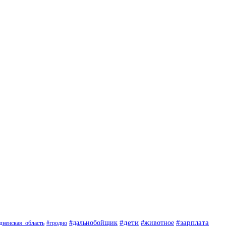
#дети
#животное
#зарплата
#дальнобойщик
#гродно
дненская_область