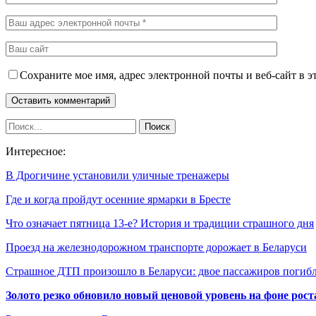
Сохраните мое имя, адрес электронной почты и веб-сайт в э
Интересное:
В Дрогичине установили уличные тренажеры
Где и когда пройдут осенние ярмарки в Бресте
Что означает пятница 13-е? История и традиции страшного дня
Проезд на железнодорожном транспорте дорожает в Беларуси
Страшное ДТП произошло в Беларуси: двое пассажиров погиб
Золото резко обновило новый ценовой уровень на фоне рос