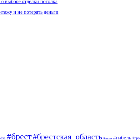
ь о выборе отделки потолка
нтажу и не потерять деньги
#брест
#брестская_область
#гибель
ёза
#вело
#гро