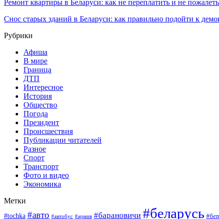
Ремонт квартиры в Беларуси: как не переплатить и не пожалет
Снос старых зданий в Беларуси: как правильно подойти к демо
Рубрики
Афиша
В мире
Граница
ДТП
Интересное
История
Общество
Погода
Президент
Происшествия
Публикации читателей
Разное
Спорт
Транспорт
Фото и видео
Экономика
Метки
#беларусь
#авто
#барановичи
#tochka
#бер
#армия
#автобус