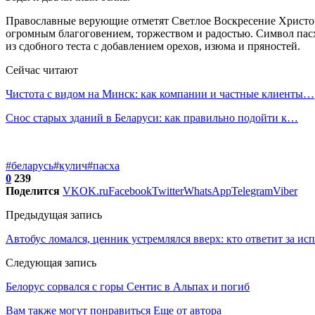
Православные верующие отметят Светлое Воскресение Христово
огромным благоговением, торжеством и радостью. Символ пасха
из сдобного теста с добавлением орехов, изюма и пряностей.
Сейчас читают
Чистота с видом на Минск: как компании и частные клиенты…
Снос старых зданий в Беларуси: как правильно подойти к…
#беларусь
#кулич
#пасха
0
239
Поделится
VK
OK.ru
Facebook
Twitter
WhatsApp
Telegram
Viber
Предыдущая запись
Автобус ломался, ценник устремлялся вверх: кто ответит за и
Следующая запись
Белорус сорвался с горы Сентис в Альпах и погиб
Вам также могут понравиться
Еще от автора