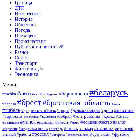
Граница
ДТП
Интересное
История
Общество
Погода
Президент
Происшествия
Публикации читателей
Разное
Спорт
Транспорт
Фото и видео
Экономика
Метки
#беларусь
#авто
#барановичи
#tochka
#армия
#автобус
#брест
#брестская_область
#берёза
#вело
#гибель
#дети
#животное
#дальнобойщик
#гродно
#гродненская_область
#зарплата
#контрабанда
#кража
#литва
#каменец
#кобрин
#здоровье
#минск
#мошенничество
#минская_область
#налог
#медицина
#мото
#польша
#пинск
#недвижимость
#пожар
#приговор
#наркотик
#очередь
#россия
#суд
#футбол
#работа
#пьяный
#сигарета
#строительство
#такси