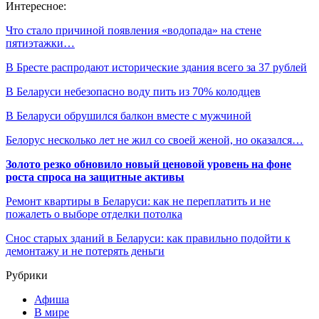
Интересное:
Что стало причиной появления «водопада» на стене
пятиэтажки…
В Бресте распродают исторические здания всего за 37 рублей
В Беларуси небезопасно воду пить из 70% колодцев
В Беларуси обрушился балкон вместе с мужчиной
Белорус несколько лет не жил со своей женой, но оказался…
Золото резко обновило новый ценовой уровень на фоне
роста спроса на защитные активы
Ремонт квартиры в Беларуси: как не переплатить и не
пожалеть о выборе отделки потолка
Снос старых зданий в Беларуси: как правильно подойти к
демонтажу и не потерять деньги
Рубрики
Афиша
В мире