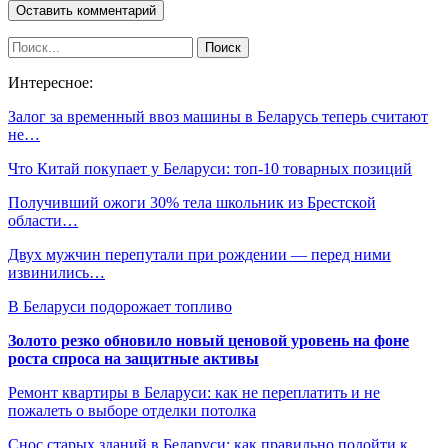
Интересное:
Залог за временный ввоз машины в Беларусь теперь считают
не…
Что Китай покупает у Беларуси: топ-10 товарных позиций
Получивший ожоги 30% тела школьник из Брестской
области…
Двух мужчин перепутали при рождении — перед ними
извинились…
В Беларуси подорожает топливо
Золото резко обновило новый ценовой уровень на фоне
роста спроса на защитные активы
Ремонт квартиры в Беларуси: как не переплатить и не
пожалеть о выборе отделки потолка
Снос старых зданий в Беларуси: как правильно подойти к