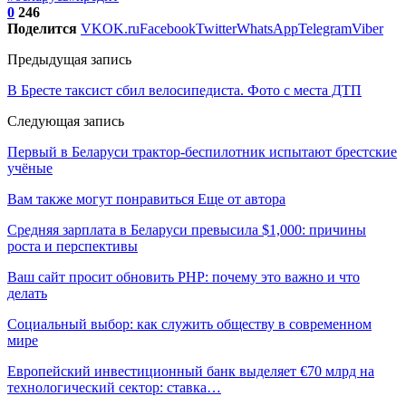
0
246
Поделится
VK
OK.ru
Facebook
Twitter
WhatsApp
Telegram
Viber
Предыдущая запись
В Бресте таксист сбил велосипедиста. Фото с места ДТП
Следующая запись
Первый в Беларуси трактор-беспилотник испытают брестские
учёные
Вам также могут понравиться
Еще от автора
Средняя зарплата в Беларуси превысила $1,000: причины
роста и перспективы
Ваш сайт просит обновить PHP: почему это важно и что
делать
Социальный выбор: как служить обществу в современном
мире
Европейский инвестиционный банк выделяет €70 млрд на
технологический сектор: ставка…