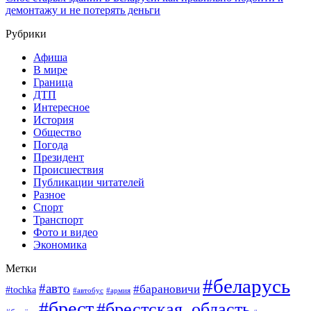
демонтажу и не потерять деньги
Рубрики
Афиша
В мире
Граница
ДТП
Интересное
История
Общество
Погода
Президент
Происшествия
Публикации читателей
Разное
Спорт
Транспорт
Фото и видео
Экономика
Метки
#беларусь
#авто
#барановичи
#tochka
#армия
#автобус
#брест
#брестская_область