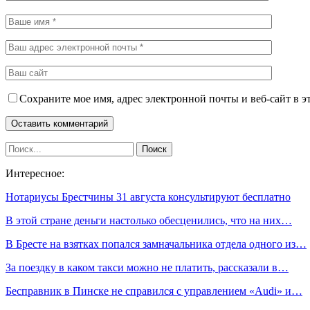
Сохраните мое имя, адрес электронной почты и веб-сайт в э
Интересное:
Нотариусы Брестчины 31 августа консультируют бесплатно
В этой стране деньги настолько обесценились, что на них…
В Бресте на взятках попался замначальника отдела одного из…
За поездку в каком такси можно не платить, рассказали в…
Бесправник в Пинске не справился с управлением «Audi» и…