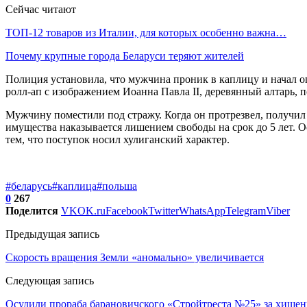
Сейчас читают
ТОП-12 товаров из Италии, для которых особенно важна…
Почему крупные города Беларуси теряют жителей
Полиция установила, что мужчина проник в каплицу и начал о
ролл-ап с изображением Иоанна Павла II, деревянный алтарь, 
Мужчину поместили под стражу. Когда он протрезвел, получил
имущества наказывается лишением свободы на срок до 5 лет. Ос
тем, что поступок носил хулиганский характер.
#беларусь
#каплица
#польша
0
267
Поделится
VK
OK.ru
Facebook
Twitter
WhatsApp
Telegram
Viber
Предыдущая запись
Скорость вращения Земли «аномально» увеличивается
Следующая запись
Осудили прораба барановичского «Стройтреста №25» за хищен