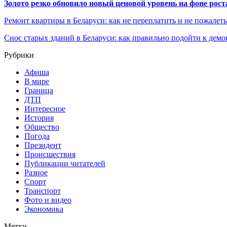
Золото резко обновило новый ценовой уровень на фоне рос
Ремонт квартиры в Беларуси: как не переплатить и не пожалет
Снос старых зданий в Беларуси: как правильно подойти к демо
Рубрики
Афиша
В мире
Граница
ДТП
Интересное
История
Общество
Погода
Президент
Происшествия
Публикации читателей
Разное
Спорт
Транспорт
Фото и видео
Экономика
Метки