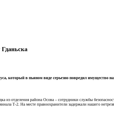
у Гданьска
руса, который в пьяном виде серьезно повредил имущество на
дка из отделения района Осова – сотрудники службы безопасно
инала Т-2. На месте правоохранители задержали нашего нетрезво