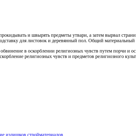
прокидывать и швырять предметы утвари, а затем вырвал страни
подставку для листовок и деревянный пол. Общий материальный 
 обвинение в оскорблении религиозных чувств путем порчи и ос
корбление религиозных чувств и предметов религиозного культа 
ие излишков стройматериалов