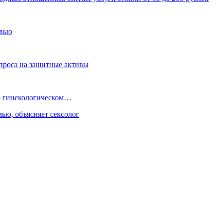
овью
спроса на защитные активы
 о гинекологическом…
ью, объясняет сексолог