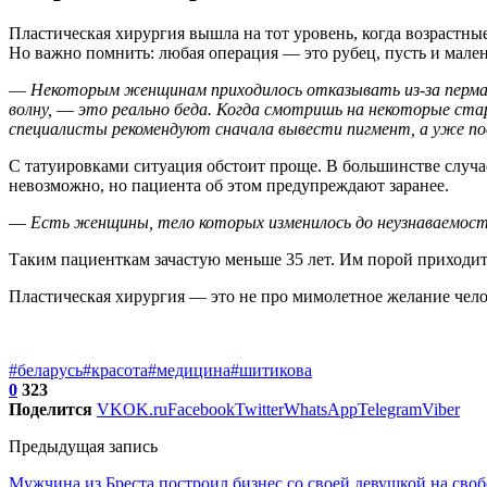
Пластическая хирургия вышла на тот уровень, когда возрастн
Но важно помнить: любая операция — это рубец, пусть и мале
—
Некоторым женщинам приходилось отказывать из-за пермане
волну,
—
это реально беда. Когда смотришь на некоторые ста
специалисты рекомендуют сначала вывести пигмент, а уже п
С татуировками ситуация обстоит проще. В большинстве случае
невозможно, но пациента об этом предупреждают заранее.
—
Есть женщины, тело которых изменилось до неузнаваемости
Таким пациенткам зачастую меньше 35 лет. Им порой приходитс
Пластическая хирургия — это не про мимолетное желание челов
#беларусь
#красота
#медицина
#шитикова
0
323
Поделится
VK
OK.ru
Facebook
Twitter
WhatsApp
Telegram
Viber
Предыдущая запись
Мужчина из Бреста построил бизнес со своей девушкой на сво