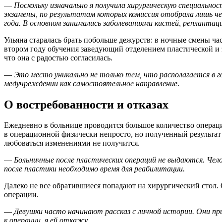
—
Поскольку изначально я получила хирургическую специально
экзамены, по результатам которых комиссия отобрала лишь чет
года. В основном занимались заболеваниями кистей, реплантац
Ульяна старалась брать побольше дежурств: в ночные смены ча
втором году обучения заведующий отделением пластической и 
что она с радостью согласилась.
—
Это место уникально не только тем, что располагается в г
медучреждении как самостоятельное направление
.
О востребованности и отказах
Ежедневно в больнице проводится большое количество операци
в операционной физически непросто, но полученный результат 
любоваться изменениями не получится.
—
Больничные после пластических операций не выдаются. Чел
после пластики необходимо время для реабилитации.
Далеко не все обратившиеся попадают на хирургический стол. 
операции.
—
Девушки часто начинают рассказ с личной истории. Они при
к операции, я ей откажу.