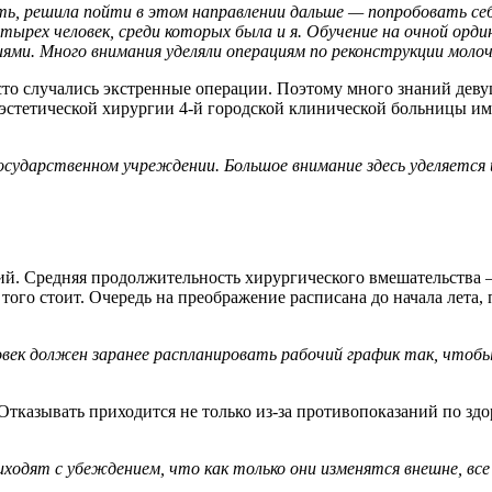
сть, решила пойти в этом направлении дальше — попробовать се
ырех человек, среди которых была и я. Обучение на очной орди
иями. Много внимания уделяли операциям по реконструкции моло
сто случались экстренные операции. Поэтому много знаний деву
эстетической хирургии 4-й городской клинической больницы им.
осударственном учреждении. Большое внимание здесь уделяется
й. Средняя продолжительность хирургического вмешательства — 
того стоит. Очередь на преображение расписана до начала лета,
овек должен заранее распланировать рабочий график так, чтобы
Отказывать приходится не только из-за противопоказаний по зд
ходят с убеждением, что как только они изменятся внешне, все