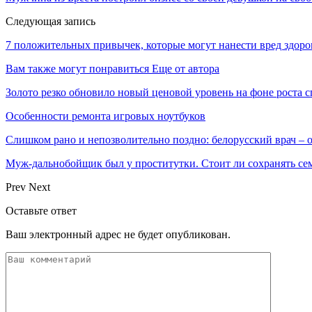
Следующая запись
7 положительных привычек, которые могут нанести вред здор
Вам также могут понравиться
Еще от автора
Золото резко обновило новый ценовой уровень на фоне роста 
Особенности ремонта игровых ноутбуков
Слишком рано и непозволительно поздно: белорусский врач –
Муж-дальнобойщик был у проститутки. Стоит ли сохранять сем
Prev
Next
Оставьте ответ
Ваш электронный адрес не будет опубликован.