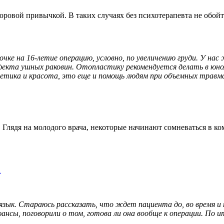
оровой привычкой. В таких случаях без психотерапевта не обойт
очке на 16-летие операцию, условно, по увеличению груди. У на
дефекта ушных раковин. Отопластику рекомендуется делать в юн
тетика и красота, это еще и помощь людям при объемных травм
 Глядя на молодого врача, некоторые начинают сомневаться в ко
…
язык. Стараюсь рассказать, что ждет пациента до, во время и 
юансы, поговорили о том, готова ли она вообще к операции. По 