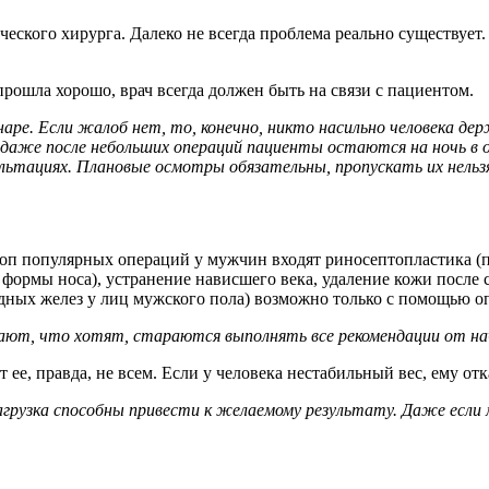
еского хирурга. Далеко не всегда проблема реально существует.
прошла хорошо, врач всегда должен быть на связи с пациентом.
е. Если жалоб нет, то, конечно, никто насильно человека держа
 даже после небольших операций пациенты остаются на ночь в 
льтациях. Плановые осмотры обязательны, пропускать их нельз
оп популярных операций у мужчин входят риносептопластика (п
рмы носа), устранение нависшего века, удаление кожи после си
дных желез у лиц мужского пола) возможно только с помощью опе
ают, что хотят, стараются выполнять все рекомендации от нача
ее, правда, не всем. Если у человека нестабильный вес, ему от
нагрузка способны привести к желаемому результату. Даже если