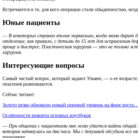
Встречаются и те, для кого операции стали обыденностью, незд
Юные пациенты
—
В некоторых странах вполне нормально, когда мама дарит д
отделение, как правило, с детьми до 15 лет для исправления 
проще и быстрее. Пластическая хирургия
—
это не только эс
хирургия.
Интересующие вопросы
Самый частый вопрос, который задают Ульяне, — о ее возрасте.
опасения развеиваются.
Сейчас читают
Золото резко обновило новый ценовой уровень на фоне роста
Особенности ремонта игровых ноутбуков
—
При общении с пациентами мне легко удается найти общий 
которая затянулась на два часа. Мы с девушкой обсудили все н
пациентки.