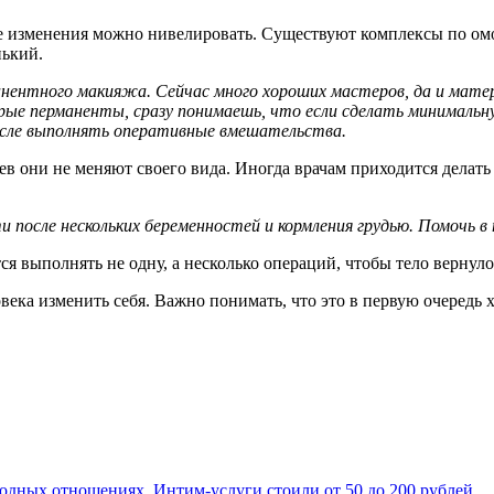
ые изменения можно нивелировать. Существуют комплексы по ом
нький.
нтного макияжа. Сейчас много хороших мастеров, да и матери
рые перманенты, сразу понимаешь, что если сделать минимальн
осле выполнять оперативные вмешательства.
в они не меняют своего вида. Иногда врачам приходится делать 
 после нескольких беременностей и кормления грудью. Помочь в
я выполнять не одну, а несколько операций, чтобы тело вернуло
ека изменить себя. Важно понимать, что это в первую очередь 
бодных отношениях. Интим-услуги стоили от 50 до 200 рублей