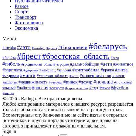
Публикации читателей
Разное
Спорт
Транспорт
Фото и видео
Экономика
Метки
#беларусь
#авто
#барановичи
#tochka
#армия
#автобус
#брест
#брестская_область
#берёза
#вело
#гибель
#дети
#животное
#дальнобойщик
#гродно
#гродненская_область
#зарплата
#контрабанда
#кража
#литва
#каменец
#кобрин
#здоровье
#минск
#мошенничество
#минская_область
#налог
#медицина
#мото
#польша
#пинск
#недвижимость
#пожар
#приговор
#наркотик
#очередь
#россия
#суд
#футбол
#работа
#пьяный
#сигарета
#строительство
#такси
#школа
© 2026 - Raduga. Все права защищены.
Любое копирование материалов с нашего ресурса разрешается
только с обратной активной ссылкой на страницу статьи.
Все материалы опубликованные на сайте взяты с открытых
источников и других порталов интернета, все права на
авторство принадлежат их законным владельцам.
Sign in