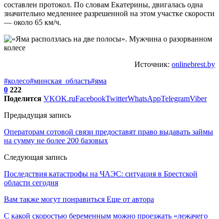
составлен протокол. По словам Екатерины, двигалась одна
значительно медленнее разрешенной на этом участке скорости
— около 65 км/ч.
Источник:
onlinebrest.by
#колесо
#минская_область
#яма
0
222
Поделится
VK
OK.ru
Facebook
Twitter
WhatsApp
Telegram
Viber
Предыдущая запись
Операторам сотовой связи предоставят право выдавать займы
на сумму не более 200 базовых
Следующая запись
Последствия катастрофы на ЧАЭС: ситуация в Брестской
области сегодня
Вам также могут понравиться
Еще от автора
С какой скоростью беременным можно проезжать «лежачего