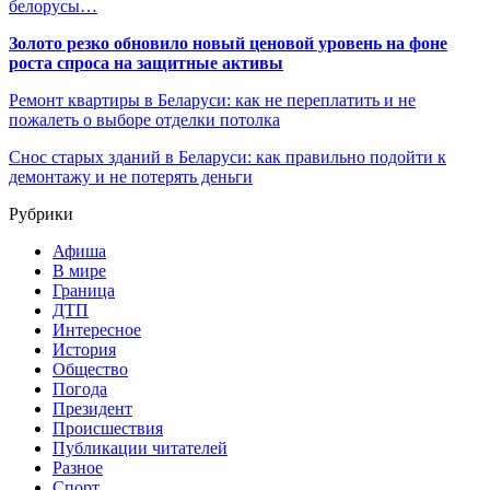
белорусы…
Золото резко обновило новый ценовой уровень на фоне
роста спроса на защитные активы
Ремонт квартиры в Беларуси: как не переплатить и не
пожалеть о выборе отделки потолка
Снос старых зданий в Беларуси: как правильно подойти к
демонтажу и не потерять деньги
Рубрики
Афиша
В мире
Граница
ДТП
Интересное
История
Общество
Погода
Президент
Происшествия
Публикации читателей
Разное
Спорт