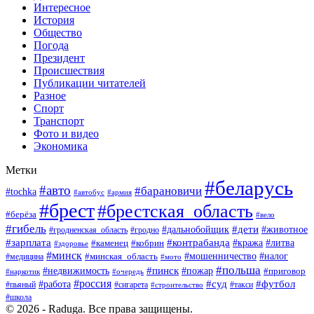
Интересное
История
Общество
Погода
Президент
Происшествия
Публикации читателей
Разное
Спорт
Транспорт
Фото и видео
Экономика
Метки
#беларусь
#авто
#барановичи
#tochka
#армия
#автобус
#брест
#брестская_область
#берёза
#вело
#гибель
#дети
#животное
#дальнобойщик
#гродно
#гродненская_область
#зарплата
#контрабанда
#кража
#литва
#каменец
#кобрин
#здоровье
#минск
#мошенничество
#минская_область
#налог
#медицина
#мото
#польша
#пинск
#недвижимость
#пожар
#приговор
#наркотик
#очередь
#россия
#суд
#футбол
#работа
#пьяный
#сигарета
#строительство
#такси
#школа
© 2026 - Raduga. Все права защищены.