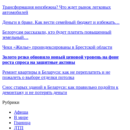
Трансформация неизбежна? Что ждет рынок легковых
автомобилей
Деньги в браке. Как вести семейный бюджет и избежать…
Белорусам рассказали, кто будет платить повышенный
земельный…
Чеки «Жилье» проиндексированы в Брестской области
Золото резко обновило новый ценовой уровень на фоне
роста спроса на защитные активы
Ремонт квартиры в Беларуси: как не переплатить и не
пожалеть о выборе отделки потолка
Снос старых зданий в Беларуси: как правильно подойти к
демонтажу и не потерять деньги
Рубрики
Афиша
В мире
Граница
ДТП