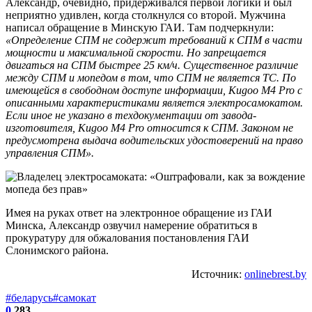
Александр, очевидно, придерживался первой логики и был
неприятно удивлен, когда столкнулся со второй. Мужчина
написал обращение в Минскую ГАИ. Там подчеркнули:
«Определение СПМ не содержит требований к СПМ в части
мощности и максимальной скорости. Но запрещается
двигаться на СПМ быстрее 25 км/ч. Существенное различие
между СПМ и мопедом в том, что СПМ не является ТС. По
имеющейся в свободном доступе информации, Kugoo М4 Pro с
описанными характеристиками является электросамокатом.
Если иное не указано в техдокументации от завода-
изготовителя, Kugoo М4 Pro относится к СПМ. Законом не
предусмотрена выдача водительских удостоверений на право
управления СПМ».
Имея на руках ответ на электронное обращение из ГАИ
Минска, Александр озвучил намерение обратиться в
прокуратуру для обжалования постановления ГАИ
Слонимского района.
Источник:
onlinebrest.by
#беларусь
#самокат
0
283