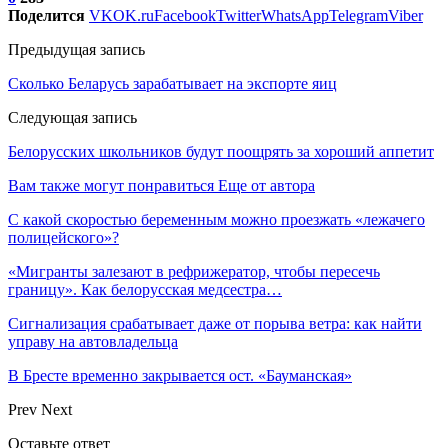
Поделится
VK
OK.ru
Facebook
Twitter
WhatsApp
Telegram
Viber
Предыдущая запись
Сколько Беларусь зарабатывает на экспорте яиц
Следующая запись
Белорусских школьников будут поощрять за хороший аппетит
Вам также могут понравиться
Еще от автора
С какой скоростью беременным можно проезжать «лежачего
полицейского»?
«Мигранты залезают в рефрижератор, чтобы пересечь
границу». Как белорусская медсестра…
Сигнализация срабатывает даже от порыва ветра: как найти
управу на автовладельца
В Бресте временно закрывается ост. «Бауманская»
Prev
Next
Оставьте ответ