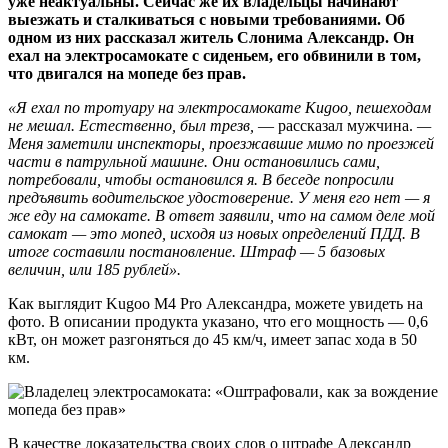
уже неактуальны. Сейчас же их владельцы начинают
выезжать и сталкиваться с новыми требованиями. Об
одном из них рассказал житель Слонима Александр. Он
ехал на электросамокате с сиденьем, его обвинили в том,
что двигался на мопеде без прав.
«Я ехал по тротуару на электросамокате Kugoo, пешеходам
не мешал. Естественно, был трезв,
— рассказал мужчина.
—
Меня заметили инспекторы, проезжавшие мимо по проезжей
части в патрульной машине. Они остановились сами,
потребовали, чтобы остановился я. В беседе попросили
предъявить водительское удостоверение. У меня его нет — я
же еду на самокате. В ответ заявили, что на самом деле мой
самокат — это мопед, исходя из новых определений ПДД. В
итоге составили постановление. Штраф — 5 базовых
величин, или 185 рублей».
Как выглядит Kugoo М4 Pro Александра, можете увидеть на
фото. В описании продукта указано, что его мощность — 0,6
кВт, он может разгоняться до 45 км/ч, имеет запас хода в 50
км.
В качестве доказательства своих слов о штрафе Александр