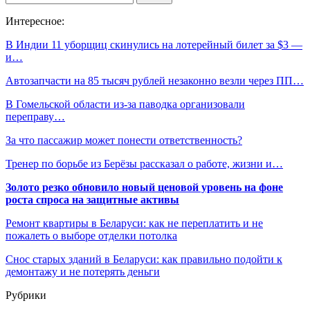
Интересное:
В Индии 11 уборщиц скинулись на лотерейный билет за $3 —
и…
Автозапчасти на 85 тысяч рублей незаконно везли через ПП…
В Гомельской области из-за паводка организовали
переправу…
За что пассажир может понести ответственность?
Тренер по борьбе из Берёзы рассказал о работе, жизни и…
Золото резко обновило новый ценовой уровень на фоне
роста спроса на защитные активы
Ремонт квартиры в Беларуси: как не переплатить и не
пожалеть о выборе отделки потолка
Снос старых зданий в Беларуси: как правильно подойти к
демонтажу и не потерять деньги
Рубрики