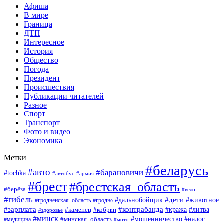
Афиша
В мире
Граница
ДТП
Интересное
История
Общество
Погода
Президент
Происшествия
Публикации читателей
Разное
Спорт
Транспорт
Фото и видео
Экономика
Метки
#беларусь
#авто
#барановичи
#tochka
#армия
#автобус
#брест
#брестская_область
#берёза
#вело
#гибель
#дети
#животное
#дальнобойщик
#гродно
#гродненская_область
#зарплата
#контрабанда
#кража
#литва
#каменец
#кобрин
#здоровье
#минск
#мошенничество
#минская_область
#налог
#медицина
#мото