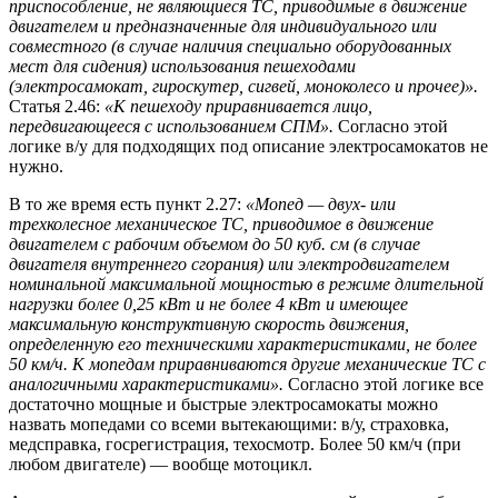
приспособление, не являющиеся ТС, приводимые в движение
двигателем и предназначенные для индивидуального или
совместного (в случае наличия специально оборудованных
мест для сидения) использования пешеходами
(электросамокат, гироскутер, сигвей, моноколесо и прочее)».
Статья 2.46:
«К пешеходу приравнивается лицо,
передвигающееся с использованием СПМ».
Согласно этой
логике в/у для подходящих под описание электросамокатов не
нужно.
В то же время есть пункт 2.27:
«Мопед — двух- или
трехколесное механическое ТС, приводимое в движение
двигателем с рабочим объемом до 50 куб. см (в случае
двигателя внутреннего сгорания) или электродвигателем
номинальной максимальной мощностью в режиме длительной
нагрузки более 0,25 кВт и не более 4 кВт и имеющее
максимальную конструктивную скорость движения,
определенную его техническими характеристиками, не более
50 км/ч. К мопедам приравниваются другие механические ТС с
аналогичными характеристиками».
Согласно этой логике все
достаточно мощные и быстрые электросамокаты можно
назвать мопедами со всеми вытекающими: в/у, страховка,
медсправка, госрегистрация, техосмотр. Более 50 км/ч (при
любом двигателе) — вообще мотоцикл.