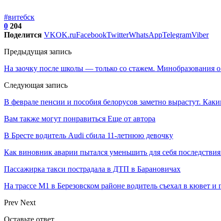
#витебск
0
204
Поделится
VK
OK.ru
Facebook
Twitter
WhatsApp
Telegram
Viber
Предыдущая запись
На заочку после школы — только со стажем. Минобразования 
Следующая запись
В феврале пенсии и пособия белорусов заметно вырастут. Как
Вам также могут понравиться
Еще от автора
В Бресте водитель Audi сбила 11-летнюю девочку
Как виновник аварии пытался уменьшить для себя последстви
Пассажирка такси пострадала в ДТП в Барановичах
На трассе М1 в Березовском районе водитель съехал в кювет и
Prev
Next
Оставьте ответ