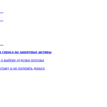
о…
а…
х…
та спроса на защитные активы
ь о выборе отделки потолка
нтажу и не потерять деньги