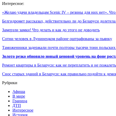
Интересное:
«Желаю удачи владельцам Scenic IV – резины для них нет». Чт
Белгидромет рассказал, действительно ли до Беларуси долетел
Замерзли замки! Что делать и как до этого не доводить
Сотни человек в Лунинецком районе оштрафованы за пьянку
Таможенники задержали почти полторы тысячи тонн польски
Золото резко обновило новый ценовой уровень на фоне рос
Ремонт квартиры в Беларуси: как не переплатить и не пожалет
Снос старых зданий в Беларуси: как правильно подойти к демо
Рубрики
Афиша
В мире
Граница
ДТП
Интересное
История