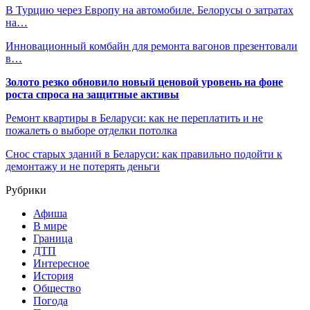
В Турцию через Европу на автомобиле. Белорусы о затратах
на…
Инновационный комбайн для ремонта вагонов презентовали
в…
Золото резко обновило новый ценовой уровень на фоне
роста спроса на защитные активы
Ремонт квартиры в Беларуси: как не переплатить и не
пожалеть о выборе отделки потолка
Снос старых зданий в Беларуси: как правильно подойти к
демонтажу и не потерять деньги
Рубрики
Афиша
В мире
Граница
ДТП
Интересное
История
Общество
Погода