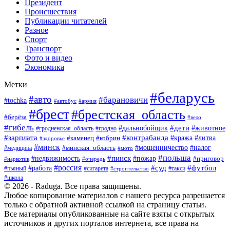
Президент
Происшествия
Публикации читателей
Разное
Спорт
Транспорт
Фото и видео
Экономика
Метки
#беларусь
#авто
#барановичи
#tochka
#армия
#автобус
#брест
#брестская_область
#берёза
#вело
#гибель
#дети
#животное
#дальнобойщик
#гродно
#гродненская_область
#зарплата
#контрабанда
#кража
#литва
#каменец
#кобрин
#здоровье
#минск
#мошенничество
#минская_область
#налог
#медицина
#мото
#польша
#пинск
#недвижимость
#пожар
#приговор
#наркотик
#очередь
#россия
#суд
#футбол
#работа
#пьяный
#сигарета
#строительство
#такси
#школа
© 2026 - Raduga. Все права защищены.
Любое копирование материалов с нашего ресурса разрешается
только с обратной активной ссылкой на страницу статьи.
Все материалы опубликованные на сайте взяты с открытых
источников и других порталов интернета, все права на