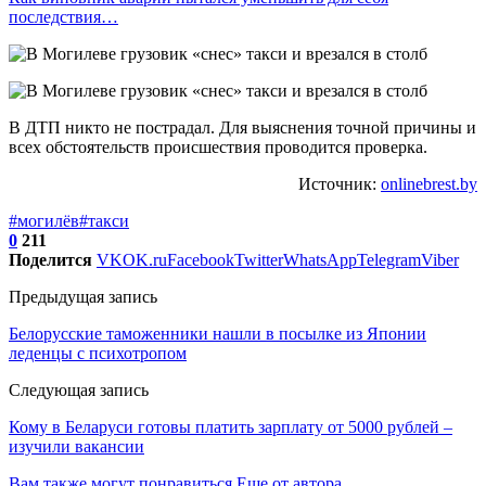
последствия…
В ДТП никто не пострадал. Для выяснения точной причины и
всех обстоятельств происшествия проводится проверка.
Источник:
onlinebrest.by
#могилёв
#такси
0
211
Поделится
VK
OK.ru
Facebook
Twitter
WhatsApp
Telegram
Viber
Предыдущая запись
Белорусские таможенники нашли в посылке из Японии
леденцы с психотропом
Следующая запись
Кому в Беларуси готовы платить зарплату от 5000 рублей –
изучили вакансии
Вам также могут понравиться
Еще от автора