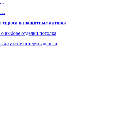
а…
на…
та спроса на защитные активы
ь о выборе отделки потолка
нтажу и не потерять деньги