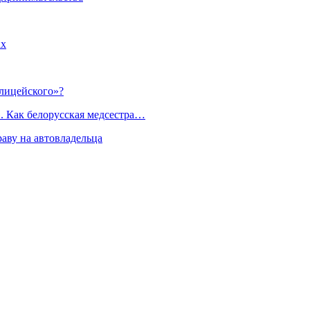
ах
лицейского»?
. Как белорусская медсестра…
раву на автовладельца