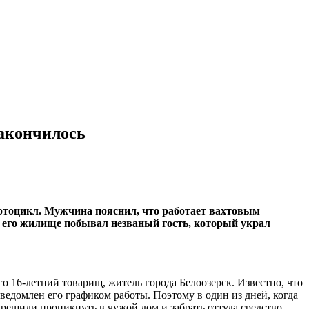
закончилось
мотоцикл. Мужчина пояснил, что работает вахтовым
в его жилище побывал незваный гость, который украл
 16-летний товарищ, житель города Белоозерск. Известно, что
ведомлен его графиком работы. Поэтому в один из дней, когда
 решили проникнуть в чужой дом и забрать оттуда средство