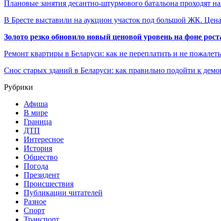
Плановые занятия десантно-штурмового батальона проходят н
В Бресте выставили на аукцион участок под большой ЖК. Це
Золото резко обновило новый ценовой уровень на фоне рос
Ремонт квартиры в Беларуси: как не переплатить и не пожалет
Снос старых зданий в Беларуси: как правильно подойти к демо
Рубрики
Афиша
В мире
Граница
ДТП
Интересное
История
Общество
Погода
Президент
Происшествия
Публикации читателей
Разное
Спорт
Транспорт