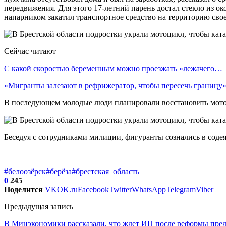
передвижения. Для этого 17-летний парень достал стекло из ок
напарником закатил транспортное средство на территорию своег
Сейчас читают
С какой скоростью беременным можно проезжать «лежачего…
«Мигранты залезают в рефрижератор, чтобы пересечь границу
В последующем молодые люди планировали восстановить мотоци
Беседуя с сотрудниками милиции, фигуранты сознались в содея
#белоозёрск
#берёза
#брестская_область
0
245
Поделится
VK
OK.ru
Facebook
Twitter
WhatsApp
Telegram
Viber
Предыдущая запись
В Минэкономики рассказали, что ждет ИП после реформы пре