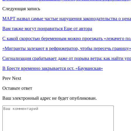
Следующая запись
МАРТ назвал самые частые нарушения законодательства о цен
Вам также могут понравиться
Еще от автора
С какой скоростью беременным можно проезжать «лежачего по
«Мигранты залезают в рефрижератор, чтобы пересечь границу»
Сигнализация срабатывает даже от порыва ветра: как найти уп
В Бресте временно закрывается ост. «Бауманская»
Prev
Next
Оставьте ответ
Ваш электронный адрес не будет опубликован.