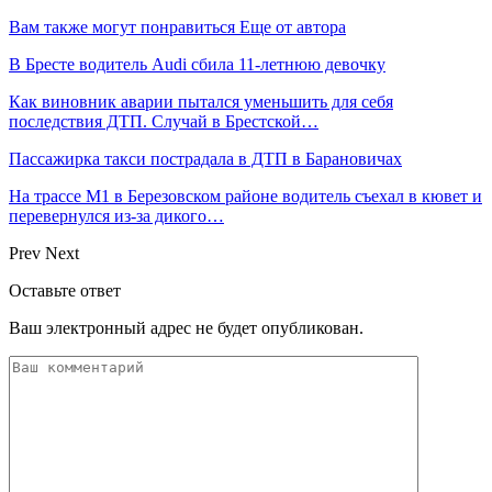
Вам также могут понравиться
Еще от автора
В Бресте водитель Audi сбила 11-летнюю девочку
Как виновник аварии пытался уменьшить для себя
последствия ДТП. Случай в Брестской…
Пассажирка такси пострадала в ДТП в Барановичах
На трассе М1 в Березовском районе водитель съехал в кювет и
перевернулся из-за дикого…
Prev
Next
Оставьте ответ
Ваш электронный адрес не будет опубликован.