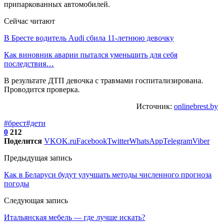
припаркованных автомобилей.
Сейчас читают
В Бресте водитель Audi сбила 11-летнюю девочку
Как виновник аварии пытался уменьшить для себя
последствия…
В результате ДТП девочка с травмами госпитализирована.
Проводится проверка.
Источник:
onlinebrest.by
#брест
#дети
0
212
Поделится
VK
OK.ru
Facebook
Twitter
WhatsApp
Telegram
Viber
Предыдущая запись
Как в Беларуси будут улучшать методы численного прогноза
погоды
Следующая запись
Итальянская мебель — где лучше искать?