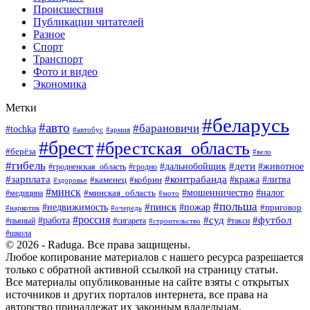
Происшествия
Публикации читателей
Разное
Спорт
Транспорт
Фото и видео
Экономика
Метки
#беларусь
#авто
#барановичи
#tochka
#армия
#автобус
#брест
#брестская_область
#берёза
#вело
#гибель
#дети
#животное
#дальнобойщик
#гродно
#гродненская_область
#зарплата
#контрабанда
#кража
#литва
#каменец
#кобрин
#здоровье
#минск
#мошенничество
#минская_область
#налог
#медицина
#мото
#польша
#пинск
#недвижимость
#пожар
#приговор
#наркотик
#очередь
#россия
#суд
#футбол
#работа
#пьяный
#сигарета
#строительство
#такси
#школа
© 2026 - Raduga. Все права защищены.
Любое копирование материалов с нашего ресурса разрешается
только с обратной активной ссылкой на страницу статьи.
Все материалы опубликованные на сайте взяты с открытых
источников и других порталов интернета, все права на
авторство принадлежат их законным владельцам.