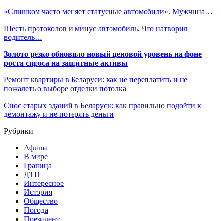
«Слишком часто меняет статусные автомобили». Мужчина…
Шесть протоколов и минус автомобиль. Что натворил
водитель…
Золото резко обновило новый ценовой уровень на фоне
роста спроса на защитные активы
Ремонт квартиры в Беларуси: как не переплатить и не
пожалеть о выборе отделки потолка
Снос старых зданий в Беларуси: как правильно подойти к
демонтажу и не потерять деньги
Рубрики
Афиша
В мире
Граница
ДТП
Интересное
История
Общество
Погода
Президент