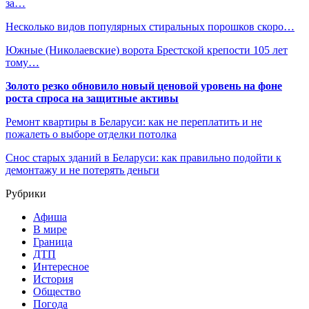
за…
Несколько видов популярных стиральных порошков скоро…
Южные (Николаевские) ворота Брестской крепости 105 лет
тому…
Золото резко обновило новый ценовой уровень на фоне
роста спроса на защитные активы
Ремонт квартиры в Беларуси: как не переплатить и не
пожалеть о выборе отделки потолка
Снос старых зданий в Беларуси: как правильно подойти к
демонтажу и не потерять деньги
Рубрики
Афиша
В мире
Граница
ДТП
Интересное
История
Общество
Погода