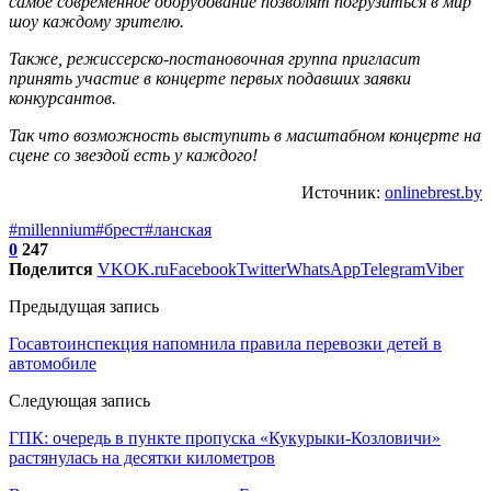
самое современное оборудование позволят погрузиться в мир
шоу каждому зрителю.
Также, режиссерско-постановочная группа пригласит
принять участие в концерте первых подавших заявки
конкурсантов.
Так что возможность выступить в масштабном концерте на
сцене со звездой есть у каждого!
Источник:
onlinebrest.by
#millennium
#брест
#ланская
0
247
Поделится
VK
OK.ru
Facebook
Twitter
WhatsApp
Telegram
Viber
Предыдущая запись
Госавтоинспекция напомнила правила перевозки детей в
автомобиле
Следующая запись
ГПК: очередь в пункте пропуска «Кукурыки-Козловичи»
растянулась на десятки километров