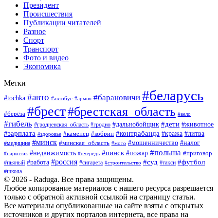
Президент
Происшествия
Публикации читателей
Разное
Спорт
Транспорт
Фото и видео
Экономика
Метки
#беларусь
#авто
#барановичи
#tochka
#армия
#автобус
#брест
#брестская_область
#берёза
#вело
#гибель
#дети
#животное
#дальнобойщик
#гродно
#гродненская_область
#зарплата
#контрабанда
#кража
#литва
#каменец
#кобрин
#здоровье
#минск
#мошенничество
#минская_область
#налог
#медицина
#мото
#польша
#пинск
#недвижимость
#пожар
#приговор
#наркотик
#очередь
#россия
#суд
#футбол
#работа
#пьяный
#сигарета
#строительство
#такси
#школа
© 2026 - Raduga. Все права защищены.
Любое копирование материалов с нашего ресурса разрешается
только с обратной активной ссылкой на страницу статьи.
Все материалы опубликованные на сайте взяты с открытых
источников и других порталов интернета, все права на