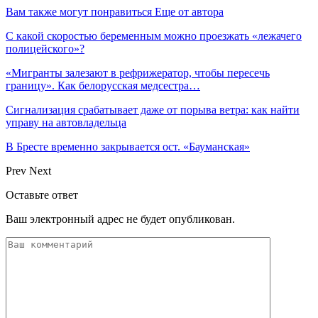
Вам также могут понравиться
Еще от автора
С какой скоростью беременным можно проезжать «лежачего
полицейского»?
«Мигранты залезают в рефрижератор, чтобы пересечь
границу». Как белорусская медсестра…
Сигнализация срабатывает даже от порыва ветра: как найти
управу на автовладельца
В Бресте временно закрывается ост. «Бауманская»
Prev
Next
Оставьте ответ
Ваш электронный адрес не будет опубликован.