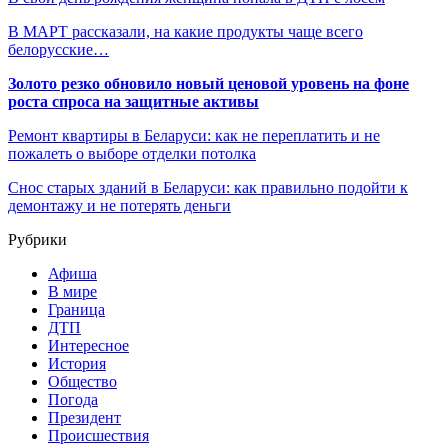
В МАРТ рассказали, на какие продукты чаще всего
белорусские…
Золото резко обновило новый ценовой уровень на фоне
роста спроса на защитные активы
Ремонт квартиры в Беларуси: как не переплатить и не
пожалеть о выборе отделки потолка
Снос старых зданий в Беларуси: как правильно подойти к
демонтажу и не потерять деньги
Рубрики
Афиша
В мире
Граница
ДТП
Интересное
История
Общество
Погода
Президент
Происшествия