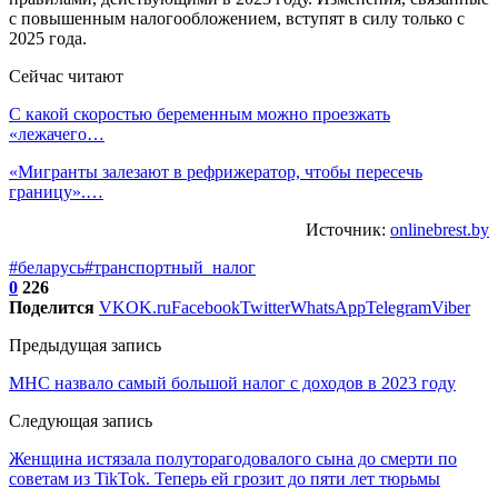
с повышенным налогообложением, вступят в силу только с
2025 года.
Сейчас читают
С какой скоростью беременным можно проезжать
«лежачего…
«Мигранты залезают в рефрижератор, чтобы пересечь
границу».…
Источник:
onlinebrest.by
#беларусь
#транспортный_налог
0
226
Поделится
VK
OK.ru
Facebook
Twitter
WhatsApp
Telegram
Viber
Предыдущая запись
МНС назвало самый большой налог с доходов в 2023 году
Следующая запись
Женщина истязала полуторагодовалого сына до смерти по
советам из TikTok. Теперь ей грозит до пяти лет тюрьмы