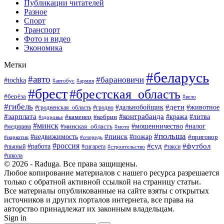
Публикации читателей
Разное
Спорт
Транспорт
Фото и видео
Экономика
Метки
#беларусь
#авто
#барановичи
#tochka
#армия
#автобус
#брест
#брестская_область
#берёза
#вело
#гибель
#дети
#животное
#дальнобойщик
#гродно
#гродненская_область
#зарплата
#контрабанда
#кража
#литва
#каменец
#кобрин
#здоровье
#минск
#мошенничество
#минская_область
#налог
#медицина
#мото
#польша
#пинск
#недвижимость
#пожар
#приговор
#наркотик
#очередь
#россия
#суд
#футбол
#работа
#пьяный
#сигарета
#строительство
#такси
#школа
© 2026 - Raduga. Все права защищены.
Любое копирование материалов с нашего ресурса разрешается
только с обратной активной ссылкой на страницу статьи.
Все материалы опубликованные на сайте взяты с открытых
источников и других порталов интернета, все права на
авторство принадлежат их законным владельцам.
Sign in