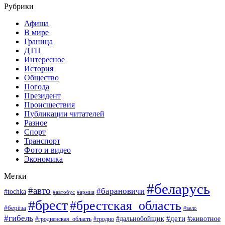
Рубрики
Афиша
В мире
Граница
ДТП
Интересное
История
Общество
Погода
Президент
Происшествия
Публикации читателей
Разное
Спорт
Транспорт
Фото и видео
Экономика
Метки
#беларусь
#авто
#барановичи
#tochka
#армия
#автобус
#брест
#брестская_область
#берёза
#вело
#гибель
#дети
#животное
#дальнобойщик
#гродно
#гродненская_область