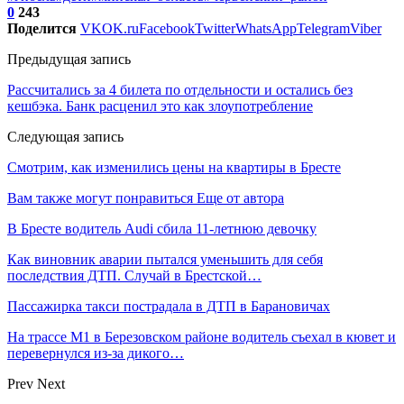
0
243
Поделится
VK
OK.ru
Facebook
Twitter
WhatsApp
Telegram
Viber
Предыдущая запись
Рассчитались за 4 билета по отдельности и остались без
кешбэка. Банк расценил это как злоупотребление
Следующая запись
Смотрим, как изменились цены на квартиры в Бресте
Вам также могут понравиться
Еще от автора
В Бресте водитель Audi сбила 11-летнюю девочку
Как виновник аварии пытался уменьшить для себя
последствия ДТП. Случай в Брестской…
Пассажирка такси пострадала в ДТП в Барановичах
На трассе М1 в Березовском районе водитель съехал в кювет и
перевернулся из-за дикого…
Prev
Next