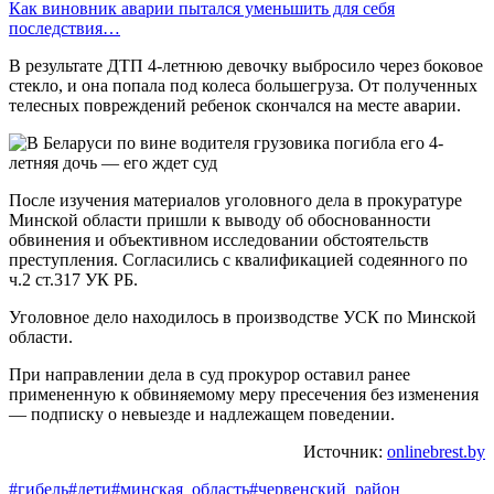
Как виновник аварии пытался уменьшить для себя
последствия…
В результате ДТП 4-летнюю девочку выбросило через боковое
стекло, и она попала под колеса большегруза. От полученных
телесных повреждений ребенок скончался на месте аварии.
После изучения материалов уголовного дела в прокуратуре
Минской области пришли к выводу об обоснованности
обвинения и объективном исследовании обстоятельств
преступления. Согласились с квалификацией содеянного по
ч.2 ст.317 УК РБ.
Уголовное дело находилось в производстве УСК по Минской
области.
При направлении дела в суд прокурор оставил ранее
примененную к обвиняемому меру пресечения без изменения
— подписку о невыезде и надлежащем поведении.
Источник:
onlinebrest.by
#гибель
#дети
#минская_область
#червенский_район