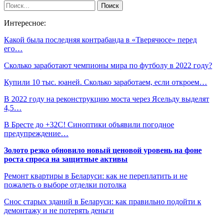
Интересное:
Какой была последняя контрабанда в «Тверячюсе» перед
его…
Сколько заработают чемпионы мира по футболу в 2022 году?
Купили 10 тыс. юаней. Сколько заработаем, если откроем…
В 2022 году на реконструкцию моста через Ясельду выделят
4,5…
В Бресте до +32С! Синоптики объявили погодное
предупреждение…
Золото резко обновило новый ценовой уровень на фоне
роста спроса на защитные активы
Ремонт квартиры в Беларуси: как не переплатить и не
пожалеть о выборе отделки потолка
Снос старых зданий в Беларуси: как правильно подойти к
демонтажу и не потерять деньги