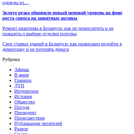
одежды из…
Золото резко обновило новый ценовой уровень на фоне
роста спроса на защитные активы
Ремонт квартиры в Беларуси: как не переплатить и не
пожалеть о выборе отделки потолка
Снос старых зданий в Беларуси: как правильно подойти к
демонтажу и не потерять деньги
Рубрики
Афиша
В мире
Граница
ДТП
Интересное
История
Общество
Погода
Президент
Происшествия
Публикации читателей
Разное