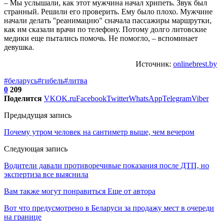
– Мы услышали, как этот мужчина начал хрипеть. Звук был
странный. Решили его проверить. Ему было плохо. Мужчине
начали делать "реанимацию" сначала пассажиры маршрутки,
как им сказали врачи по телефону. Потому долго литовские
медики еще пытались помочь. Не помогло, – вспоминает
девушка.
Источник:
onlinebrest.by
#беларусь
#гибель
#литва
0
209
Поделится
VK
OK.ru
Facebook
Twitter
WhatsApp
Telegram
Viber
Предыдущая запись
Почему утром человек на сантиметр выше, чем вечером
Следующая запись
Водители давали противоречивые показания после ДТП, но
экспертиза все выяснила
Вам также могут понравиться
Еще от автора
Вот что предусмотрено в Беларуси за продажу мест в очереди
на границе