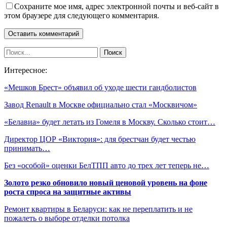
Сохраните мое имя, адрес электронной почты и веб-сайт в
этом браузере для следующего комментария.
Интересное:
«Мешков Брест» объявил об уходе шести гандболистов
Завод Renault в Москве официально стал «Москвичом»
«Белавиа» будет летать из Гомеля в Москву. Сколько стоит…
Директор ЦОР «Виктория»: для брестчан будет честью
принимать…
Без «особой» оценки БелТПП авто до трех лет теперь не…
Золото резко обновило новый ценовой уровень на фоне
роста спроса на защитные активы
Ремонт квартиры в Беларуси: как не переплатить и не
пожалеть о выборе отделки потолка