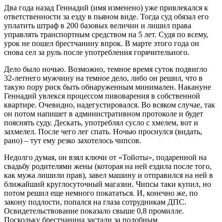
Два года назад Геннадий (имя изменено) уже привлекался к
ответственности за езду в пьяном виде. Тогда суд обязал его
уплатить штраф в 200 базовых величин и лишил права
управлять транспортным средством на 5 лет. Судя по всему,
урок не пошел брестчанину впрок. В марте этого года он
снова сел за руль после употребления горячительного.
Дело было ночью. Возможно, темное время суток подвигло
32-летнего мужчину на темное дело, либо он решил, что в
такую пору риск быть обнаруженным минимален. Накануне
Геннадий увлекся процессом пивоварения в собственной
квартире. Очевидно, надегустировался. Во всяком случае, так
он потом напишет в административном протоколе и будет
пояснять суду. Дескать, употреблял сусло с хмелем, вот и
захмелел. После чего лег спать. Ночью проснулся (видать,
рано) – тут ему резко захотелось чипсов.
Недолго думая, он взял ключи от «Тойоты», подаренной на
свадьбу родителями жены (которая на ней ездила после того,
как мужа лишили прав), завел машину и отправился на ней в
ближайший круглосуточный магазин. Чипсы таки купил, но
потом решил еще немного покататься. И, конечно же, по
закону подлости, попался на глаза сотрудникам ДПС.
Освидетельствование показало свыше 0,8 промилле.
Поскольку брестчанина застали за подобным