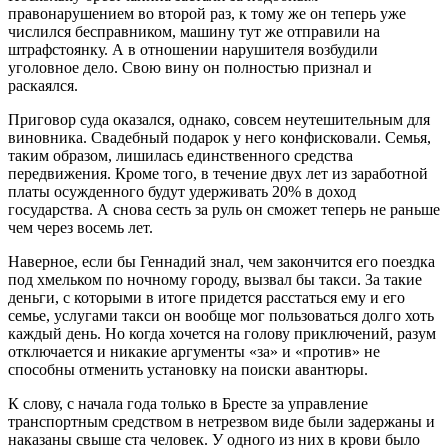
правонарушением во второй раз, к тому же он теперь уже
числился бесправником, машину тут же отправили на
штрафстоянку. А в отношении нарушителя возбудили
уголовное дело. Свою вину он полностью признал и
раскаялся.
Приговор суда оказался, однако, совсем неутешительным для
виновника. Свадебный подарок у него конфисковали. Семья,
таким образом, лишилась единственного средства
передвижения. Кроме того, в течение двух лет из заработной
платы осужденного будут удерживать 20% в доход
государства. А снова сесть за руль он сможет теперь не раньше
чем через восемь лет.
Наверное, если бы Геннадий знал, чем закончится его поездка
под хмельком по ночному городу, вызвал бы такси. За такие
деньги, с которыми в итоге придется расстаться ему и его
семье, услугами такси он вообще мог пользоваться долго хоть
каждый день. Но когда хочется на голову приключений, разум
отключается и никакие аргументы «за» и «против» не
способны отменить установку на поиски авантюры.
К слову, с начала года только в Бресте за управление
транспортным средством в нетрезвом виде были задержаны и
наказаны свыше ста человек. У одного из них в крови было