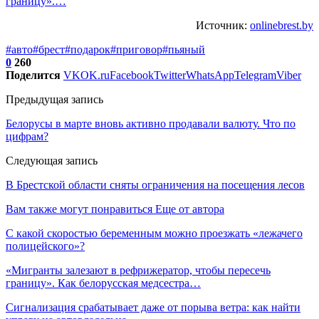
границу».…
Источник:
onlinebrest.by
#авто
#брест
#подарок
#приговор
#пьяный
0
260
Поделится
VK
OK.ru
Facebook
Twitter
WhatsApp
Telegram
Viber
Предыдущая запись
Белорусы в марте вновь активно продавали валюту. Что по
цифрам?
Следующая запись
В Брестской области сняты ограничения на посещения лесов
Вам также могут понравиться
Еще от автора
С какой скоростью беременным можно проезжать «лежачего
полицейского»?
«Мигранты залезают в рефрижератор, чтобы пересечь
границу». Как белорусская медсестра…
Сигнализация срабатывает даже от порыва ветра: как найти