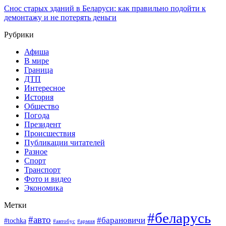
Снос старых зданий в Беларуси: как правильно подойти к
демонтажу и не потерять деньги
Рубрики
Афиша
В мире
Граница
ДТП
Интересное
История
Общество
Погода
Президент
Происшествия
Публикации читателей
Разное
Спорт
Транспорт
Фото и видео
Экономика
Метки
#беларусь
#авто
#барановичи
#tochka
#армия
#автобус