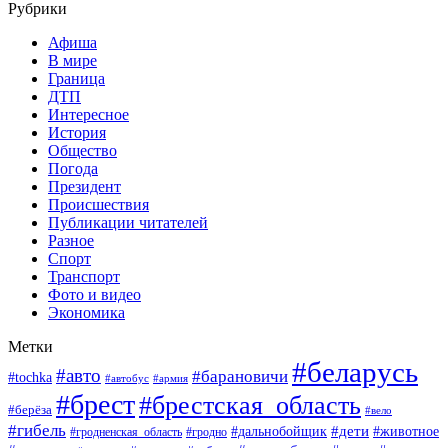
Рубрики
Афиша
В мире
Граница
ДТП
Интересное
История
Общество
Погода
Президент
Происшествия
Публикации читателей
Разное
Спорт
Транспорт
Фото и видео
Экономика
Метки
#беларусь
#авто
#барановичи
#tochka
#армия
#автобус
#брест
#брестская_область
#берёза
#вело
#гибель
#дети
#животное
#дальнобойщик
#гродно
#гродненская_область