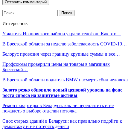
Интересное:
У жителя Ивановского района украли телефон. Как это…
В Брестской области за неделю заболеваемость COVID-19…
Белорус провозил через границу крупные суммы и все…
Профсоюзы проверили цены на товары в магазинах
Брестской…
В Брестской области водитель BMW насмерть сбил человека
Золото резко обновило новый ценовой уровень на фоне
роста спроса на защитные активы
Ремонт квартиры в Беларуси: как не переплатить и не
пожалеть о выборе отделки потолка
Снос старых зданий в Беларуси: как правильно подойти к
демонтажу и не потерять деньги