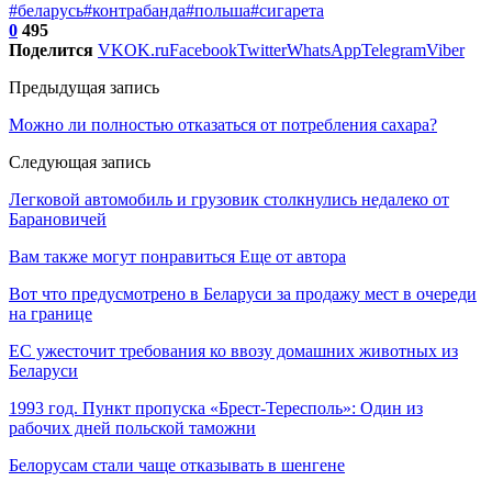
#беларусь
#контрабанда
#польша
#сигарета
0
495
Поделится
VK
OK.ru
Facebook
Twitter
WhatsApp
Telegram
Viber
Предыдущая запись
Можно ли полностью отказаться от потребления сахара?
Следующая запись
Легковой автомобиль и грузовик столкнулись недалеко от
Барановичей
Вам также могут понравиться
Еще от автора
Вот что предусмотрено в Беларуси за продажу мест в очереди
на границе
ЕС ужесточит требования ко ввозу домашних животных из
Беларуси
1993 год. Пункт пропуска «Брест-Тересполь»: Один из
рабочих дней польской таможни
Белорусам стали чаще отказывать в шенгене