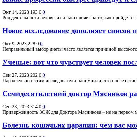
Окт 14, 2023
193
0
0
Род деятельности человека сильно влияет на то, как пройдет е
Новое исследование дополняет список 
Окт 9, 2023
228
0
0
Неправильный выбор диеты часто является причиной высоког
Ученые: вот что чувствует человек пос
Сен 27, 2023
202
0
0
Параллельно с этим исследователи напомнили, что после оста
Семидесятилетний доктор Мясников рас
Сен 23, 2023
314
0
0
Приверженность ЗОЖ для Доктора Мясникова – не на первом 
Болезнь кошачьих царапин: чем вас м