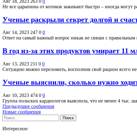
Авг 18, 2023
263
0
0
Не все царапины от котиков заживают быстро – иногда могут 
Ученые раскрыли секрет долгой и счас
Авг 14, 2023
247
0
0
Ответ на самый важный вопрос никак не связан с правильны
В год из-за этих продуктов умирает 11 м
Авг 13, 2023
211
0
0
Ситуацию можно переломить, восполнив свой рацион всего н
Ученые выяснили, сколько нужно ходит
Авг 10, 2023
474
0
0
Группа польских кардиологов выяснила, что не менее 4 тыс. 
Предыдущие сообщения
Новые сообщения
Интересное: