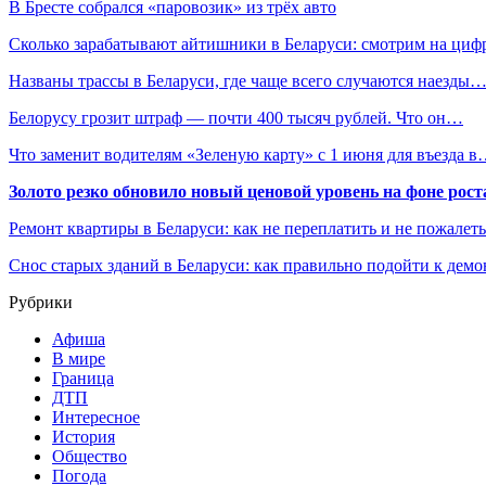
В Бресте собрался «паровозик» из трёх авто
Сколько зарабатывают айтишники в Беларуси: смотрим на циф
Названы трассы в Беларуси, где чаще всего случаются наезды
Белорусу грозит штраф — почти 400 тысяч рублей. Что он…
Что заменит водителям «Зеленую карту» с 1 июня для въезда 
Золото резко обновило новый ценовой уровень на фоне рос
Ремонт квартиры в Беларуси: как не переплатить и не пожалет
Снос старых зданий в Беларуси: как правильно подойти к демо
Рубрики
Афиша
В мире
Граница
ДТП
Интересное
История
Общество
Погода