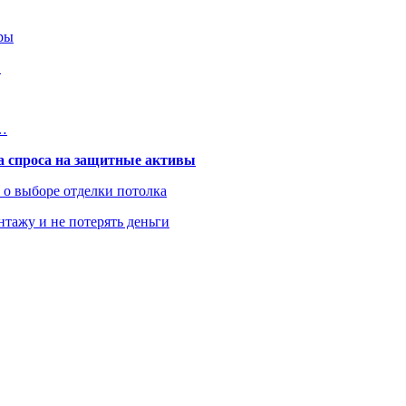
ры
…
в…
та спроса на защитные активы
ь о выборе отделки потолка
нтажу и не потерять деньги