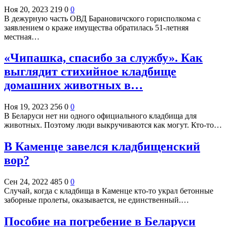
Ноя 20, 2023
219
0
0
В дежурную часть ОВД Барановичского горисполкома с
заявлением о краже имущества обратилась 51-летняя
местная…
«Чипашка, спасибо за службу». Как
выглядит стихийное кладбище
домашних животных в…
Ноя 19, 2023
256
0
0
В Беларуси нет ни одного официального кладбища для
животных. Поэтому люди выкручиваются как могут. Кто-то…
В Каменце завелся кладбищенский
вор?
Сен 24, 2022
485
0
0
Случай, когда с кладбища в Каменце кто-то украл бетонные
заборные пролеты, оказывается, не единственный.…
Пособие на погребение в Беларуси