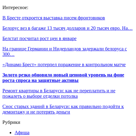
Интересное:
В Бресте откроется выставка писем фронтовиков
Белорус вез в багаже 13 тысяч долларов и 20 тысяч евро. На…
Белстат посчитал рост цен в январе
На границе Германии и Нидерландов задержали белоруса с
300…
«Динамо Брест» потерпел поражение в контрольном матче
Золото резко обновило новый ценовой уровень на фоне
роста спроса на защитные активы
Ремонт квартиры в Беларуси: как не переплатить и не
пожалеть о выборе отделки потолка
Снос старых зданий в Беларуси: как правильно подойти к
демонтажу и не потерять деньги
Рубрики
Афиша