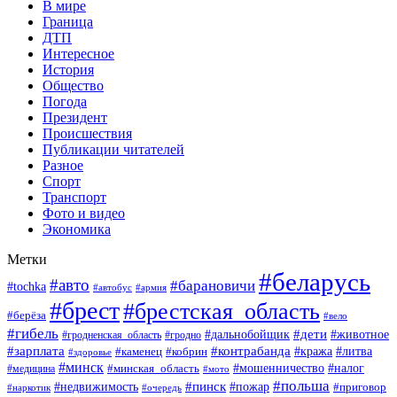
В мире
Граница
ДТП
Интересное
История
Общество
Погода
Президент
Происшествия
Публикации читателей
Разное
Спорт
Транспорт
Фото и видео
Экономика
Метки
#беларусь
#авто
#барановичи
#tochka
#армия
#автобус
#брест
#брестская_область
#берёза
#вело
#гибель
#дети
#животное
#дальнобойщик
#гродно
#гродненская_область
#зарплата
#контрабанда
#кража
#литва
#каменец
#кобрин
#здоровье
#минск
#мошенничество
#минская_область
#налог
#медицина
#мото
#польша
#пинск
#недвижимость
#пожар
#приговор
#наркотик
#очередь