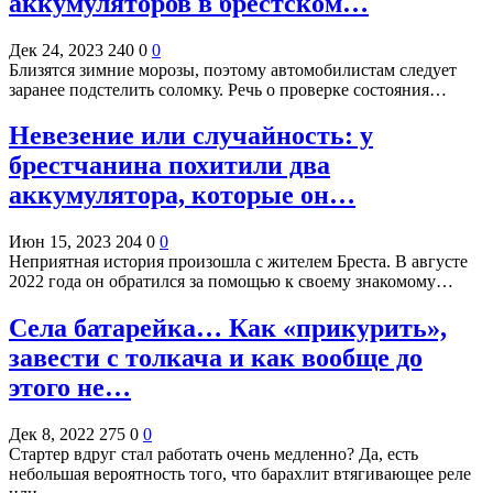
аккумуляторов в брестском…
Дек 24, 2023
240
0
0
Близятся зимние морозы, поэтому автомобилистам следует
заранее подстелить соломку. Речь о проверке состояния…
Невезение или случайность: у
брестчанина похитили два
аккумулятора, которые он…
Июн 15, 2023
204
0
0
Неприятная история произошла с жителем Бреста. В августе
2022 года он обратился за помощью к своему знакомому…
Села батарейка… Как «прикурить»,
завести с толкача и как вообще до
этого не…
Дек 8, 2022
275
0
0
Стартер вдруг стал работать очень медленно? Да, есть
небольшая вероятность того, что барахлит втягивающее реле