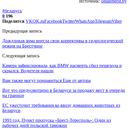
Источник:
onlinebrest.by
#беларусь
0
196
Поделится
VK
OK.ru
Facebook
Twitter
WhatsApp
Telegram
Viber
Предыдущая запись
Дождливая зима внесла свои коррективы в гидрологический
режим на Брестчине
Следующая запись
Камера зафиксировала, как BMW насмерть сбил пешехода и
скрылся. Водителя нашли
Вам также могут понравиться
Еще от автора
Вот что предусмотрено в Беларуси за продажу мест в очереди
на границе
ЕС ужесточит требования ко ввозу домашних животных из
Беларуси
1993 год. Пункт пропуска «Брест-Тересполь»: Один из
рабочих дней польской таможни