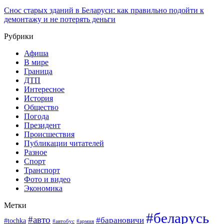
Снос старых зданий в Беларуси: как правильно подойти к
демонтажу и не потерять деньги
Рубрики
Афиша
В мире
Граница
ДТП
Интересное
История
Общество
Погода
Президент
Происшествия
Публикации читателей
Разное
Спорт
Транспорт
Фото и видео
Экономика
Метки
#беларусь
#авто
#барановичи
#tochka
#армия
#автобус