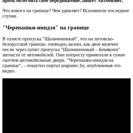
прочь облегчить свое передвижение, пишет Автобизнес.
Что нового на границе? Чем удивляет? Вспомнили последние
случаи.
"Черепашки-ниндзя" на границе
В пункте пропуска "Шальчининкай", что на литовско-
белорусской границе, очевидец заснял, как двое мужчин
несли через пункт пропуска "Шальчининкай – Бенякони"
запчасти от автомобилей. Они попросту примотали к спине
скотчем автомобильные двери. "Черепашки-ниндзя на
границе", – пошутил портал pogranec.by, опубликовав это
видео.