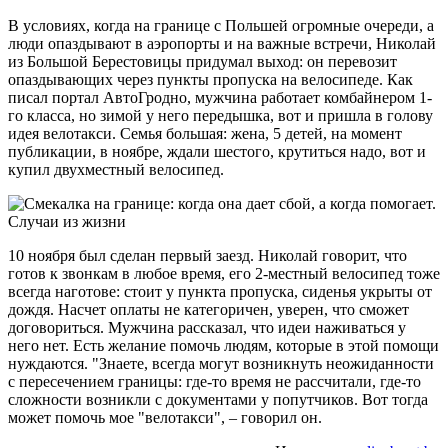
В условиях, когда на границе с Польшей огромные очереди, а
люди опаздывают в аэропорты и на важные встречи, Николай
из Большой Берестовицы придумал выход: он перевозит
опаздывающих через пункты пропуска на велосипеде. Как
писал портал АвтоГродно, мужчина работает комбайнером 1-
го класса, но зимой у него передышка, вот и пришла в голову
идея велотакси. Семья большая: жена, 5 детей, на момент
публикации, в ноябре, ждали шестого, крутиться надо, вот и
купил двухместный велосипед.
10 ноября был сделан первый заезд. Николай говорит, что
готов к звонкам в любое время, его 2-местный велосипед тоже
всегда наготове: стоит у пункта пропуска, сиденья укрыты от
дождя. Насчет оплаты не категоричен, уверен, что сможет
договориться. Мужчина рассказал, что идеи наживаться у
него нет. Есть желание помочь людям, которые в этой помощи
нуждаются. "Знаете, всегда могут возникнуть неожиданности
с пересечением границы: где-то время не рассчитали, где-то
сложности возникли с документами у попутчиков. Вот тогда
может помочь мое "велотакси", – говорил он.