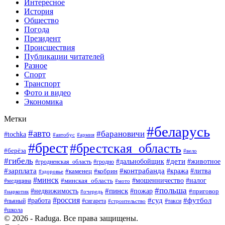
Интересное
История
Общество
Погода
Президент
Происшествия
Публикации читателей
Разное
Спорт
Транспорт
Фото и видео
Экономика
Метки
#беларусь
#авто
#барановичи
#tochka
#армия
#автобус
#брест
#брестская_область
#берёза
#вело
#гибель
#дети
#животное
#дальнобойщик
#гродно
#гродненская_область
#зарплата
#контрабанда
#кража
#литва
#каменец
#кобрин
#здоровье
#минск
#мошенничество
#минская_область
#налог
#медицина
#мото
#польша
#пинск
#недвижимость
#пожар
#приговор
#наркотик
#очередь
#россия
#суд
#футбол
#работа
#пьяный
#сигарета
#строительство
#такси
#школа
© 2026 - Raduga. Все права защищены.