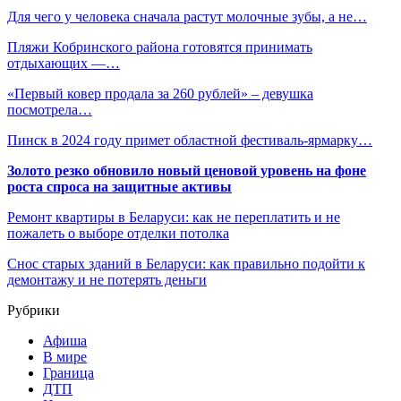
Для чего у человека сначала растут молочные зубы, а не…
Пляжи Кобринского района готовятся принимать
отдыхающих —…
«Первый ковер продала за 260 рублей» – девушка
посмотрела…
Пинск в 2024 году примет областной фестиваль-ярмарку…
Золото резко обновило новый ценовой уровень на фоне
роста спроса на защитные активы
Ремонт квартиры в Беларуси: как не переплатить и не
пожалеть о выборе отделки потолка
Снос старых зданий в Беларуси: как правильно подойти к
демонтажу и не потерять деньги
Рубрики
Афиша
В мире
Граница
ДТП