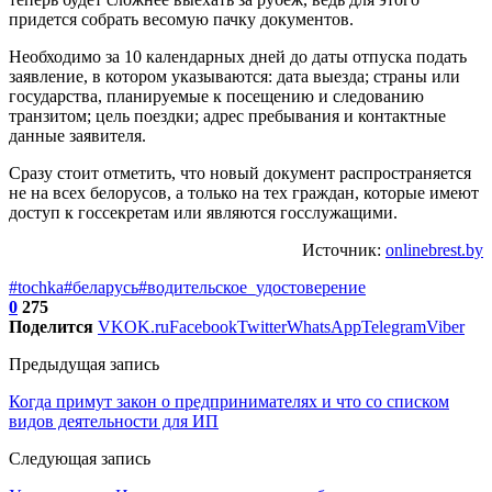
придется собрать весомую пачку документов.
Необходимо за 10 календарных дней до даты отпуска подать
заявление, в котором указываются: дата выезда; страны или
государства, планируемые к посещению и следованию
транзитом; цель поездки; адрес пребывания и контактные
данные заявителя.
Сразу стоит отметить, что новый документ распространяется
не на всех белорусов, а только на тех граждан, которые имеют
доступ к госсекретам или являются госслужащими.
Источник:
onlinebrest.by
#tochka
#беларусь
#водительское_удостоверение
0
275
Поделится
VK
OK.ru
Facebook
Twitter
WhatsApp
Telegram
Viber
Предыдущая запись
Когда примут закон о предпринимателях и что со списком
видов деятельности для ИП
Следующая запись