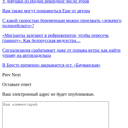
У девушки из Индии рекордное число зубов
Вам также могут понравиться
Еще от автора
С какой скоростью беременным можно проезжать «лежачего
полицейского»?
«Мигранты залезают в рефрижератор, чтобы пересечь
границу». Как белорусская медсестра…
Сигнализация срабатывает даже от порыва ветра: как найти
управу на автовладельца
В Бресте временно закрывается ост. «Бауманская»
Prev
Next
Оставьте ответ
Ваш электронный адрес не будет опубликован.