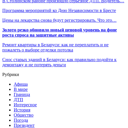
В Столинском районе произошло серьезное ДТП. Водитель…
Программа мероприятий ко Дню Независимости в Бресте
Цены на лекарства снова будут регистрировать. Что это…
Золото резко обновило новый ценовой уровень на фоне
роста спроса на защитные активы
Ремонт квартиры в Беларуси: как не переплатить и не
пожалеть о выборе отделки потолка
Снос старых зданий в Беларуси: как правильно подойти к
демонтажу и не потерять деньги
Рубрики
Афиша
В мире
Граница
ДТП
Интересное
История
Общество
Погода
Президент