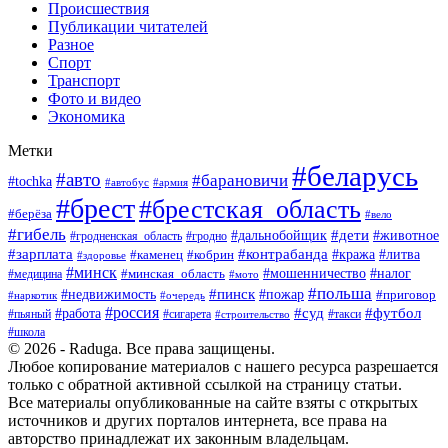
Происшествия
Публикации читателей
Разное
Спорт
Транспорт
Фото и видео
Экономика
Метки
#беларусь
#авто
#барановичи
#tochka
#армия
#автобус
#брест
#брестская_область
#берёза
#вело
#гибель
#дети
#животное
#дальнобойщик
#гродно
#гродненская_область
#зарплата
#контрабанда
#кража
#литва
#каменец
#кобрин
#здоровье
#минск
#мошенничество
#минская_область
#налог
#медицина
#мото
#польша
#пинск
#недвижимость
#пожар
#приговор
#наркотик
#очередь
#россия
#суд
#футбол
#работа
#пьяный
#сигарета
#строительство
#такси
#школа
© 2026 - Raduga. Все права защищены.
Любое копирование материалов с нашего ресурса разрешается
только с обратной активной ссылкой на страницу статьи.
Все материалы опубликованные на сайте взяты с открытых
источников и других порталов интернета, все права на
авторство принадлежат их законным владельцам.