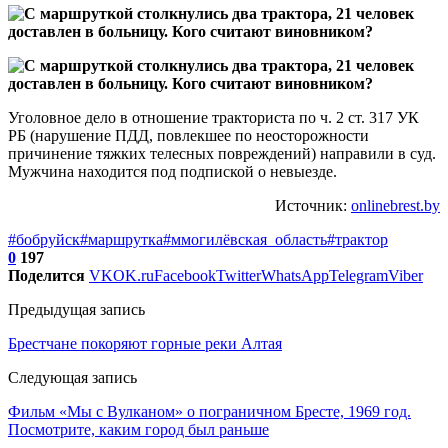
Уголовное дело в отношение тракториста по ч. 2 ст. 317 УК
РБ (нарушение ПДД, повлекшее по неосторожности
причинение тяжких телесных повреждений) направили в суд.
Мужчина находится под подпиской о невыезде.
Источник:
onlinebrest.by
#бобруйск
#маршрутка
#ммогилёвская_область
#трактор
0
197
Поделится
VK
OK.ru
Facebook
Twitter
WhatsApp
Telegram
Viber
Предыдущая запись
Брестчане покоряют горные реки Алтая
Следующая запись
Фильм «Мы с Вулканом» о пограничном Бресте, 1969 год.
Посмотрите, каким город был раньше