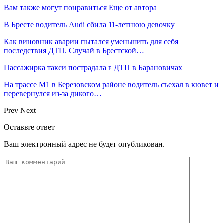
Вам также могут понравиться
Еще от автора
В Бресте водитель Audi сбила 11-летнюю девочку
Как виновник аварии пытался уменьшить для себя
последствия ДТП. Случай в Брестской…
Пассажирка такси пострадала в ДТП в Барановичах
На трассе М1 в Березовском районе водитель съехал в кювет и
перевернулся из-за дикого…
Prev
Next
Оставьте ответ
Ваш электронный адрес не будет опубликован.