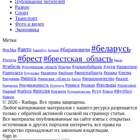
Публикации читателей
Разное
Спорт
Транспорт
Фото и видео
Экономика
Метки
#беларусь
#авто
#барановичи
#tochka
#армия
#автобус
#брест
#брестская_область
#берёза
#вело
#гибель
#дети
#животное
#дальнобойщик
#гродно
#гродненская_область
#зарплата
#контрабанда
#кража
#литва
#каменец
#кобрин
#здоровье
#минск
#мошенничество
#минская_область
#налог
#медицина
#мото
#польша
#пинск
#недвижимость
#пожар
#приговор
#наркотик
#очередь
#россия
#суд
#футбол
#работа
#пьяный
#сигарета
#строительство
#такси
#школа
© 2026 - Raduga. Все права защищены.
Любое копирование материалов с нашего ресурса разрешается
только с обратной активной ссылкой на страницу статьи.
Все материалы опубликованные на сайте взяты с открытых
источников и других порталов интернета, все права на
авторство принадлежат их законным владельцам.
Sign in