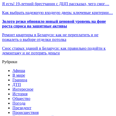
Я есть! 19-летний брестчанин с ДЦП рассказал, чего смог…
Как выбрать надежную входную дверь: ключевые критерии…
Золото резко обновило новый ценовой уровень на фоне
роста спроса на защитные активы
Ремонт квартиры в Беларуси: как не переплатить и не
пожалеть о выборе отделки потолка
Снос старых зданий в Беларуси: как правильно подойти к
демонтажу и не потерять деньги
Рубрики
Афиша
В мире
Граница
ДТП
Интересное
История
Общество
Погода
Президент
Происшествия