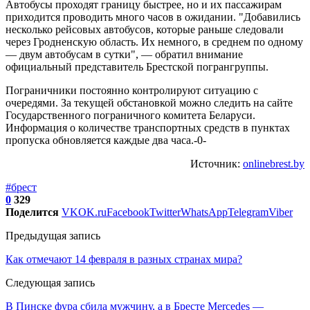
Автобусы проходят границу быстрее, но и их пассажирам
приходится проводить много часов в ожидании. "Добавились
несколько рейсовых автобусов, которые раньше следовали
через Гродненскую область. Их немного, в среднем по одному
— двум автобусам в сутки", — обратил внимание
официальный представитель Брестской погрангруппы.
Пограничники постоянно контролируют ситуацию с
очередями. За текущей обстановкой можно следить на сайте
Государственного пограничного комитета Беларуси.
Информация о количестве транспортных средств в пунктах
пропуска обновляется каждые два часа.-0-
Источник:
onlinebrest.by
#брест
0
329
Поделится
VK
OK.ru
Facebook
Twitter
WhatsApp
Telegram
Viber
Предыдущая запись
Как отмечают 14 февраля в разных странах мира?
Следующая запись
В Пинске фура сбила мужчину, а в Бресте Mercedes —