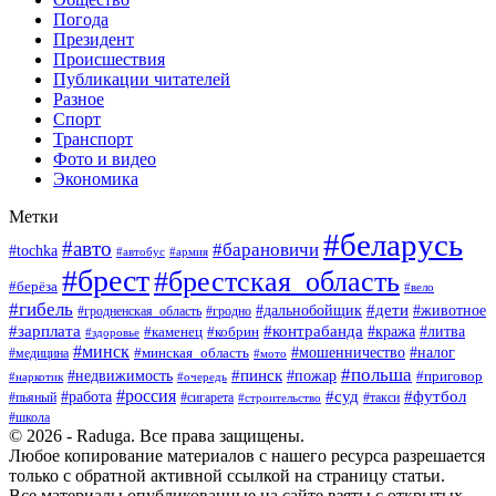
Погода
Президент
Происшествия
Публикации читателей
Разное
Спорт
Транспорт
Фото и видео
Экономика
Метки
#беларусь
#авто
#барановичи
#tochka
#армия
#автобус
#брест
#брестская_область
#берёза
#вело
#гибель
#дети
#животное
#дальнобойщик
#гродно
#гродненская_область
#зарплата
#контрабанда
#кража
#литва
#каменец
#кобрин
#здоровье
#минск
#мошенничество
#минская_область
#налог
#медицина
#мото
#польша
#пинск
#недвижимость
#пожар
#приговор
#наркотик
#очередь
#россия
#суд
#футбол
#работа
#пьяный
#сигарета
#строительство
#такси
#школа
© 2026 - Raduga. Все права защищены.
Любое копирование материалов с нашего ресурса разрешается
только с обратной активной ссылкой на страницу статьи.
Все материалы опубликованные на сайте взяты с открытых