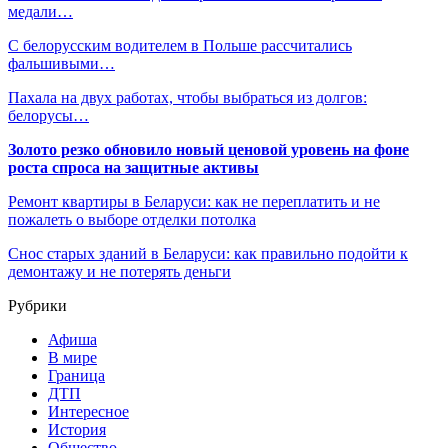
медали…
С белорусским водителем в Польше рассчитались
фальшивыми…
Пахала на двух работах, чтобы выбраться из долгов:
белорусы…
Золото резко обновило новый ценовой уровень на фоне
роста спроса на защитные активы
Ремонт квартиры в Беларуси: как не переплатить и не
пожалеть о выборе отделки потолка
Снос старых зданий в Беларуси: как правильно подойти к
демонтажу и не потерять деньги
Рубрики
Афиша
В мире
Граница
ДТП
Интересное
История
Общество