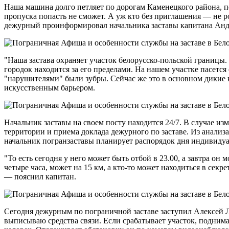
Наша машина долго петляет по дорогам Каменецкого района, п
пропуска попасть не сможет. А уж кто без приглашения — не
дежурный проинформировал начальника заставы капитана Анд
"Наша застава охраняет участок белорусско-польской границы
городок находится за его пределами. На нашем участке пасетс
"нарушителями" были зубры. Сейчас же это в основном дикие 
искусственным барьером.
Начальник заставы на своем посту находится 24/7. В случае из
территории и приема доклада дежурного по заставе. Из анализ
начальник погранзаставы планирует распорядок дня индивидуа
"То есть сегодня у него может быть отбой в 23.00, а завтра он
четыре часа, может на 15 км, а кто-то может находиться в сек
— пояснил капитан.
Сегодня дежурным по пограничной заставе заступил Алексей 
выписываю средства связи. Если срабатывает участок, подним