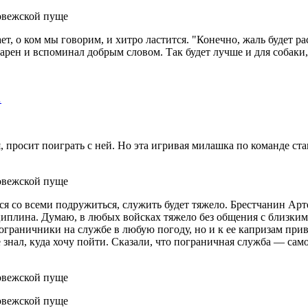
ет, о ком мы говорим, и хитро ластится. "Конечно, жаль будет р
дарен и вспоминал добрым словом. Так будет лучше и для собаки,
…
, просит поиграть с ней. Но эта игривая милашка по команде ст
ся со всеми подружиться, служить будет тяжело. Брестчанин Арт
плина. Думаю, в любых войсках тяжело без общения с близкими,
ограничники на службе в любую погоду, но и к ее капризам прив
знал, куда хочу пойти. Сказали, что пограничная служба — само