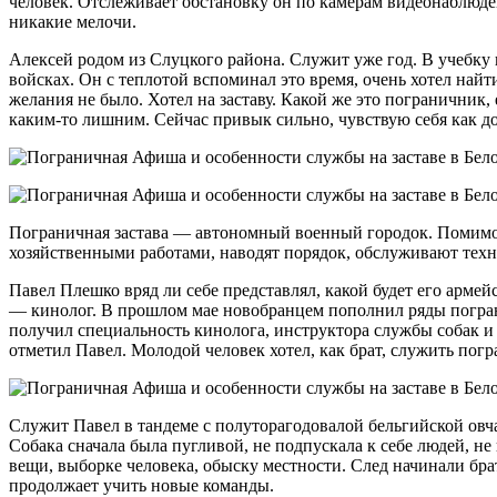
человек. Отслеживает обстановку он по камерам видеонаблюде
никакие мелочи.
Алексей родом из Слуцкого района. Служит уже год. В учебку
войсках. Он с теплотой вспоминал это время, очень хотел най
желания не было. Хотел на заставу. Какой же это пограничник, 
каким-то лишним. Сейчас привык сильно, чувствую себя как д
Пограничная застава — автономный военный городок. Помимо с
хозяйственными работами, наводят порядок, обслуживают техн
Павел Плешко вряд ли себе представлял, какой будет его арме
— кинолог. В прошлом мае новобранцем пополнил ряды пограни
получил специальность кинолога, инструктора службы собак и 
отметил Павел. Молодой человек хотел, как брат, служить по
Служит Павел в тандеме с полуторагодовалой бельгийской овч
Собака сначала была пугливой, не подпускала к себе людей, не
вещи, выборке человека, обыску местности. След начинали бра
продолжает учить новые команды.