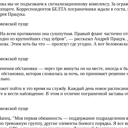
ока мы не подъезжаем к сигнализационному комплексу. За огра
 ропщите. Корреспондентов БЕЛТА пограничники ждали в гости,
рея Працука.
. На всем протяжении она сухопутная. Правый фланг частично о
я одно из крупнейших стад зубров", — рассказал Андрей Працук.
козы. Этим хоть бы что — пролезут где угодно. А вот беловежс
менения обстановки — через три минуты он на месте, иногда и б
а обстановки, которая сложилась за ночь, он принимает решени
льно.
 может пойти в это время на службу. Каждый день новое расписани
рете и вести наблюдение. В этом и отличие пограничной заставы
Лапец. "Моя первая обязанность — поддержание подразделения 
аю тревожную группу, другие элементы боевого порядка. Я все