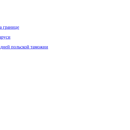
а границе
аруси
х дней польской таможни