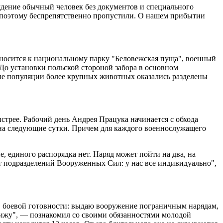
ждение обычный человек без документов и специального
 поэтому беспрепятственно пропустили. О нашем прибытии
тносится к национальному парку "Беловежская пуща", военный
 До установки польской стороной забора в основном
кие популяции более крупных животных оказались разделены
ыстрее. Рабочий день Андрея Працука начинается с обхода
е на следующие сутки. Причем для каждого военнослужащего
е, единого распорядка нет. Наряд может пойти на два, на
 от подразделений Вооруженных Сил: у нас все индивидуально",
в боевой готовности: выдаю вооружение пограничным нарядам,
 вижу", — познакомил со своими обязанностями молодой