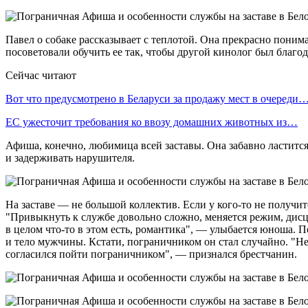
Павел о собаке рассказывает с теплотой. Она прекрасно понима
посоветовали обучить ее так, чтобы другой кинолог был благо
Сейчас читают
Вот что предусмотрено в Беларуси за продажу мест в очереди
ЕС ужесточит требования ко ввозу домашних животных из…
Афиша, конечно, любимица всей заставы. Она забавно ластится
и задерживать нарушителя.
На заставе — не большой коллектив. Если у кого-то не получит
"Привыкнуть к службе довольно сложно, меняется режим, дисци
в целом что-то в этом есть, романтика", — улыбается юноша. П
и тело мужчины. Кстати, пограничником он стал случайно. "Не 
согласился пойти пограничником", — признался брестчанин.