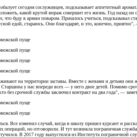
балует сегодня сослуживцев, подсказывает аппетитный аромат. В
оложить, какой крутой вираж совершит его жизнь. Год назад он о
л, что буду в армии поваром. Пришлось учиться, подсказывал ст
сной едой, стараюсь. Они благодарят, и это, конечно, приятно"
ивают на территории заставы. Вместе с женами и детьми они жи
и. Старшина у нас впереди всех — у него двое детей. Помимо с
кто без срочной службы заключил контракт на два года", — заме
ться. Все изменил случай, когда в школу пришел курсант и расс
х операций, но отговорили. И тут возникла пограничная служба.
отучился. В 2017 году выпустился из Института пограничной слу