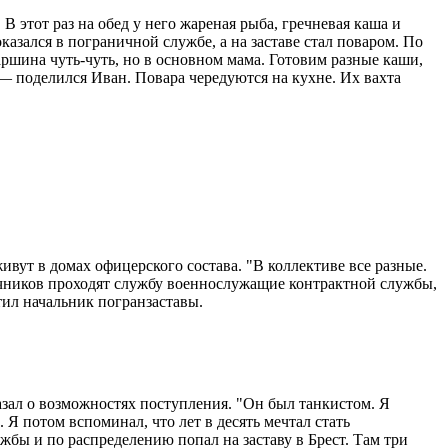
 этот раз на обед у него жареная рыба, гречневая каша и
казался в пограничной службе, а на заставе стал поваром. По
аршина чуть-чуть, но в основном мама. Готовим разные каши,
, — поделился Иван. Повара чередуются на кухне. Их вахта
вут в домах офицерского состава. "В коллективе все разные.
рочников проходят службу военнослужащие контрактной службы,
тил начальник погранзаставы.
казал о возможностях поступления. "Он был танкистом. Я
 Я потом вспоминал, что лет в десять мечтал стать
жбы и по распределению попал на заставу в Брест. Там три