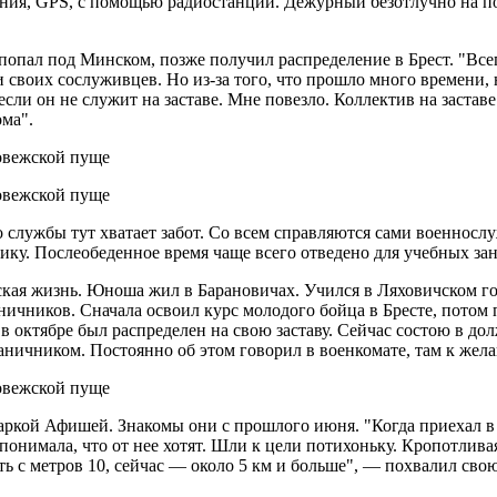
ния, GPS, с помощью радиостанции. Дежурный безотлучно на пос
 попал под Минском, позже получил распределение в Брест. "Вс
ти своих сослуживцев. Но из-за того, что прошло много времени,
если он не служит на заставе. Мне повезло. Коллектив на застав
ома".
лужбы тут хватает забот. Со всем справляются сами военнослу
ику. Послеобеденное время чаще всего отведено для учебных зан
йская жизнь. Юноша жил в Барановичах. Учился в Ляховичском г
чников. Сначала освоил курс молодого бойца в Бресте, потом п
в октябре был распределен на свою заставу. Сейчас состою в д
граничником. Постоянно об этом говорил в военкомате, там к ж
аркой Афишей. Знакомы они с прошлого июня. "Когда приехал в
 понимала, что от нее хотят. Шли к цели потихоньку. Кропотлива
ть с метров 10, сейчас — около 5 км и больше", — похвалил св