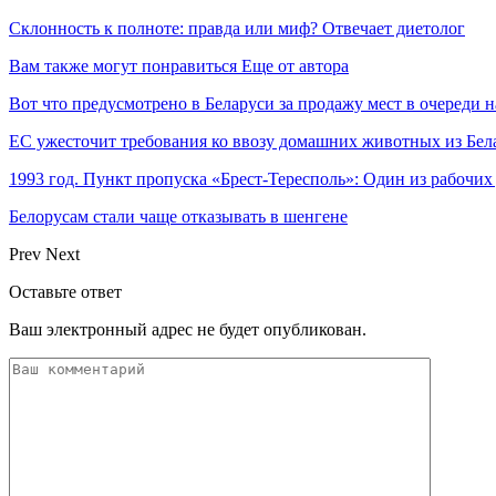
Склонность к полноте: правда или миф? Отвечает диетолог
Вам также могут понравиться
Еще от автора
Вот что предусмотрено в Беларуси за продажу мест в очереди н
ЕС ужесточит требования ко ввозу домашних животных из Бел
1993 год. Пункт пропуска «Брест-Тересполь»: Один из рабочи
Белорусам стали чаще отказывать в шенгене
Prev
Next
Оставьте ответ
Ваш электронный адрес не будет опубликован.