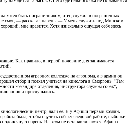
ту находится 12 часов. От его бдительного ока не скрываются
егда хотел быть пограничником, отец служил в пограничных
 не смог, — рассказал парень. — У меня служить под Минском
е хороший, мне нравится. Хотя изначально ощущал себя здесь
жащие. Как правило, в первой половине дня занимаются
ятий.
осударственном аграрном колледже на агронома, а в армии он
рошел отбор и поехал учиться на кинолога в Сморгонь. "Там
олжности командира отделения, инструктора службы собак", —
еланию юноши прислушались.
 кинологический центр, дали ее. Я у Афиши первый хозяин.
я работа была, чтобы научить собаку следовой работе, выборке
ою подопечную парень. На этом не останавливаются. Афиша