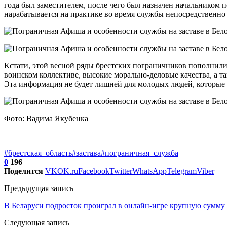
года был заместителем, после чего был назначен начальником 
нарабатывается на практике во время службы непосредственно 
Кстати, этой весной ряды брестских пограничников пополнили
воинском коллективе, высокие морально-деловые качества, а 
Эта информация не будет лишней для молодых людей, которые 
Фото: Вадима Якубенка
#брестская_область
#застава
#пограничная_служба
0
196
Поделится
VK
OK.ru
Facebook
Twitter
WhatsApp
Telegram
Viber
Предыдущая запись
В Беларуси подросток проиграл в онлайн-игре крупную сумму
Следующая запись