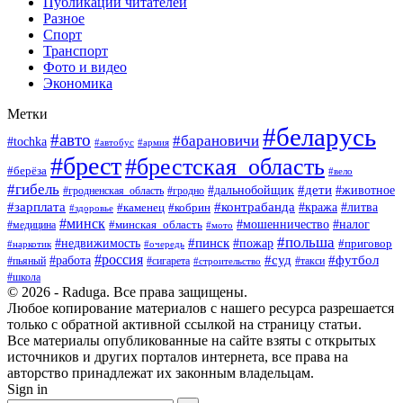
Публикации читателей
Разное
Спорт
Транспорт
Фото и видео
Экономика
Метки
#беларусь
#авто
#барановичи
#tochka
#армия
#автобус
#брест
#брестская_область
#берёза
#вело
#гибель
#дети
#животное
#дальнобойщик
#гродно
#гродненская_область
#зарплата
#контрабанда
#кража
#литва
#каменец
#кобрин
#здоровье
#минск
#мошенничество
#минская_область
#налог
#медицина
#мото
#польша
#пинск
#недвижимость
#пожар
#приговор
#наркотик
#очередь
#россия
#суд
#футбол
#работа
#пьяный
#сигарета
#строительство
#такси
#школа
© 2026 - Raduga. Все права защищены.
Любое копирование материалов с нашего ресурса разрешается
только с обратной активной ссылкой на страницу статьи.
Все материалы опубликованные на сайте взяты с открытых
источников и других порталов интернета, все права на
авторство принадлежат их законным владельцам.
Sign in