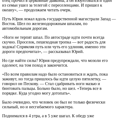
отец прочил в церковные дьяконы, а он взбунтовался и один
из семьи ушел за телегой с переселенцами. И пришел к
океану», — продолжаем читать очерк.
Путь Юрия лежал вдоль государственной магистрали Запад —
Восток. Шел по железнодорожным шпалам, по
автомобильным дорогам.
«Ноги не терпят шпал. По автостраде идти почти всегда
скучно. Проселок, пешеходная тропка — вот радость для
ходока! Спрямляя путь или чуть его удлиняя, именно эти
дороги предпочитал», — рассказывал Юрий.
Но где найти силы? Юрия предупреждали, что мозоли его
одолеют, на том поход и закончится.
«По всем правилам надо было остановиться и ждать, пока
заживут, но тогда пришлось бы идти целую пятилетку, —
говорил он Пескову. — Стал сдабривать ноги мазью и
бинтовать пальцы. Больно было, но шел. «Теперь все в
порядке. Куда угодно могу дотопать».
Было очевидно, что человек он был не только физически
сильный, но и несгибаемого характера.
Поднимался в 4 утра, а в 5 уже шагал. К обеду уже