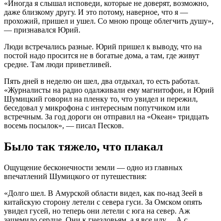
«Иногда я слышал исповеди, которые не доверят, возможно,
даже близкому другу. И это потому, наверное, что я —
прохожий, пришел и ушел. Со мною проще облегчить душу»,
— признавался Юрий.
Люди встречались разные. Юрий пришел к выводу, что на
постой надо просится не в богатые дома, а там, где живут
средне. Там люди приветливей.
Пять дней в неделю он шел, два отдыхал, то есть работал.
«Журналисты на радио одалживали ему магнитофон, и Юрий
Шумицкий говорил на пленку то, что увидел и пережил,
беседовал у микрофона с интересным попутчиком или
встречным. За год дороги он отправил на «Океан» тридцать
восемь посылок», — писал Песков.
Было так тяжело, что плакал
Ощущение бесконечности земли — одно из главных
впечатлений Шумицкого от путешествия:
«Долго шел. В Амурской области видел, как по-над Зеей в
китайскую сторону летели с севера гуси. За Омском опять
увидел гусей, но теперь они летели с юга на север. Аж
защемило сердце. Они к гнездовьям, а я все иду… А с