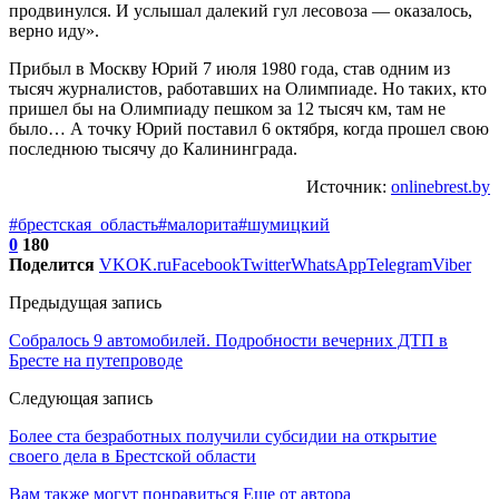
продвинулся. И услышал далекий гул лесовоза — оказалось,
верно иду».
Прибыл в Москву Юрий 7 июля 1980 года, став одним из
тысяч журналистов, работавших на Олимпиаде. Но таких, кто
пришел бы на Олимпиаду пешком за 12 тысяч км, там не
было… А точку Юрий поставил 6 октября, когда прошел свою
последнюю тысячу до Калининграда.
Источник:
onlinebrest.by
#брестская_область
#малорита
#шумицкий
0
180
Поделится
VK
OK.ru
Facebook
Twitter
WhatsApp
Telegram
Viber
Предыдущая запись
Собралось 9 автомобилей. Подробности вечерних ДТП в
Бресте на путепроводе
Следующая запись
Более ста безработных получили субсидии на открытие
своего дела в Брестской области
Вам также могут понравиться
Еще от автора