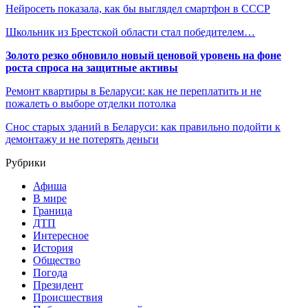
Нейросеть показала, как бы выглядел смартфон в СССР
Школьник из Брестской области стал победителем…
Золото резко обновило новый ценовой уровень на фоне
роста спроса на защитные активы
Ремонт квартиры в Беларуси: как не переплатить и не
пожалеть о выборе отделки потолка
Снос старых зданий в Беларуси: как правильно подойти к
демонтажу и не потерять деньги
Рубрики
Афиша
В мире
Граница
ДТП
Интересное
История
Общество
Погода
Президент
Происшествия