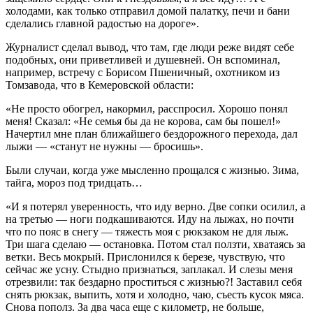
холодами, как только отправил домой палатку, печи и бани
сделались главной радостью на дороге».
Журналист сделал вывод, что там, где люди реже видят себе
подобных, они приветливей и душевней. Он вспоминал,
например, встречу с Борисом Пшеничный, охотником из
Томзавода, что в Кемеровской области:
«Не просто обогрел, накормил, расспросил. Хорошо понял
меня! Сказал: «Не семья бы да не корова, сам бы пошел!»
Начертил мне план ближайшего бездорожного перехода, дал
лыжи — «станут не нужны — бросишь».
Были случаи, когда уже мысленно прощался с жизнью. Зима,
тайга, мороз под тридцать…
«И я потерял уверенность, что иду верно. Две сопки осилил, а
на третью — ноги подкашиваются. Иду на лыжах, но почти
что по пояс в снегу — тяжесть моя с рюкзаком не для лыж.
Три шага сделаю — остановка. Потом стал ползти, хватаясь за
ветки. Весь мокрый. Прислонился к березе, чувствую, что
сейчас же усну. Стыдно признаться, заплакал. И слезы меня
отрезвили: так бездарно проститься с жизнью?! Заставил себя
снять рюкзак, выпить, хотя и холодно, чаю, съесть кусок мяса.
Снова пополз. За два часа еще с километр, не больше,