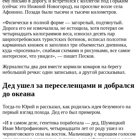
ему письмо в дорогу, и встретился с коллегой под Горьким
(сейчас это Нижний Новогород), на проселке возле села
Афонино. Позади были тысячи и тысячи километров.
«Физически в полной форме — загорелый, подтянутый.
Дорога его не измочалила, не истощила, хотя потерял он
четырнадцать килограммов веса, износил десять пар
ширпотребовских туристских ботинок, исписал полсотни
карманных книжек и заполнил три объемистых дневника,
куда «просеивал», снабжая схемами и рисунками, все самое
интересное, что увидел», — пишет Песков.
Журналисты два дня вместе кормили комаров на берегу
небольшой речки: один записывал, а другой рассказывал.
Дед ушел за переселенцами и добрался
до океана
Тогда-то Юрий и рассказал, как родилась идея безумного на
первый взгляд похода. Дед его был примером.
«И в самом деле, генетика поработала — дед, Шумицкий
Иван Митрофанович, четырнадцати лет от роду ушел из
черниговского села на восток. Мальчишку с хорошим голосом