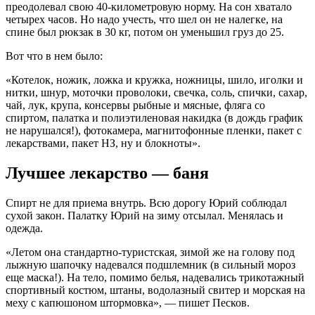
преодолевал свою 40-километровую норму. На сон хватало
четырех часов. Но надо учесть, что шел он не налегке, на
спине был рюкзак в 30 кг, потом он уменьшил груз до 25.
Вот что в нем было:
«Котелок, ножик, ложка и кружка, ножницы, шило, иголки и
нитки, шнур, моточки проволоки, свечка, соль, спички, сахар,
чай, лук, крупа, консервы рыбные и мясные, фляга со
спиртом, палатка и полиэтиленовая накидка (в дождь график
не нарушался!), фотокамера, магнитофонные пленки, пакет с
лекарствами, пакет НЗ, ну и блокноты».
Лучшее лекарство — баня
Спирт не для приема внутрь. Всю дорогу Юрий соблюдал
сухой закон. Палатку Юрий на зиму отсылал. Менялась и
одежда.
«Летом она стандартно-туристская, зимой же на голову под
лыжную шапочку надевался подшлемник (в сильный мороз
еще маска!). На тело, помимо белья, надевались трикотажный
спортивный костюм, штаны, водолазный свитер и морская на
меху с капюшоном штормовка», — пишет Песков.