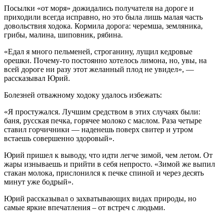
Посылки «от моря» дожидались получателя на дороге и
приходили всегда исправно, но это была лишь малая часть
довольствия ходока. Кормила дорога: черемша, земляника,
грибы, малина, шиповник, рябина.
«Едал я много пельменей, строганину, лущил кедровые
орешки. Почему-то постоянно хотелось лимона, но, увы, на
всей дороге ни разу этот желанный плод не увидел», —
рассказывал Юрий.
Болезней отважному ходоку удалось избежать:
«Я простужался. Лучшим средством в этих случаях были:
баня, русская печка, горячее молоко с маслом. Раза четыре
ставил горчичники — наденешь поверх свитер и утром
встаешь совершенно здоровый».
Юрий пришел к выводу, что идти легче зимой, чем летом. От
жары изнываешь и прийти в себя непросто. «Зимой же выпил
стакан молока, прислонился к печке спиной и через десять
минут уже бодрый».
Юрий рассказывал о захватывающих видах природы, но
самые яркие впечатления – от встреч с людьми.