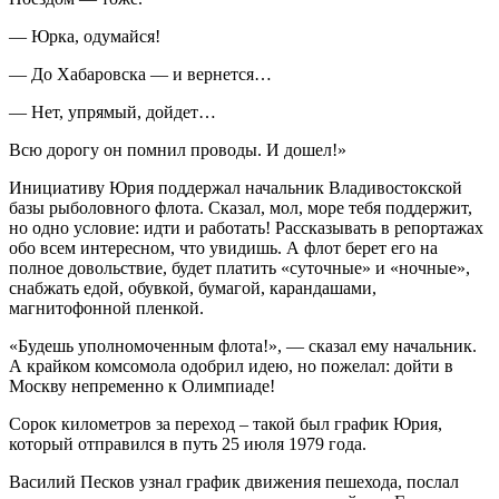
— Юрка, одумайся!
— До Хабаровска — и вернется…
— Нет, упрямый, дойдет…
Всю дорогу он помнил проводы. И дошел!»
Инициативу Юрия поддержал начальник Владивостокской
базы рыболовного флота. Сказал, мол, море тебя поддержит,
но одно условие: идти и работать! Рассказывать в репортажах
обо всем интересном, что увидишь. А флот берет его на
полное довольствие, будет платить «суточные» и «ночные»,
снабжать едой, обувкой, бумагой, карандашами,
магнитофонной пленкой.
«Будешь уполномоченным флота!», — сказал ему начальник.
А крайком комсомола одобрил идею, но пожелал: дойти в
Москву непременно к Олимпиаде!
Сорок километров за переход – такой был график Юрия,
который отправился в путь 25 июля 1979 года.
Василий Песков узнал график движения пешехода, послал